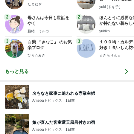
たまねぎ
yuki (ドキ子）
2
2
母さんは今日も世話を
ほんとうに必要な
やく
か持たない暮らし
ep Life Simple
藤緒 ミルカ
yukiko
ンテリアのきろく
3
3
白柴 『きなこ』 のお気
１００均・カルデ
楽ブログ
好き！食いしん坊
らりん☆のブログ
ひろ☆みき
☆きらりん☆
もっと見る
名もなき家事に追われる専業主婦
Amebaトピックス
1日前
娘が喜んだ客室露天風呂付きの宿
Amebaトピックス
1日前