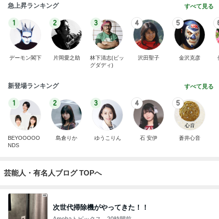
急上昇ランキング
すべて見る
1
2
3
4
5
デーモン閣下
片岡愛之助
林下清志(ビッ
沢田聖子
金沢克彦
グダディ)
新登場ランキング
すべて見る
1
2
3
4
5
BEYOOOOO
島倉りか
ゆうこりん
石 安伊
蒼井心音
NDS
芸能人・有名人ブログ TOPへ
次世代掃除機がやってきた！！
Amebaトピックス
20時間前