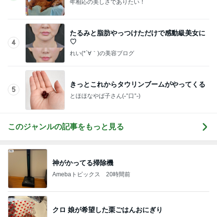
年相応の美しさでありたい！
たるみと脂肪やっつけただけで感動級美女に
♡
4
れい(*´∀｀)の美容ブログ
きっとこれからタウリンブームがやってくる
5
とほほなやば子さん(˶°口°˶)
このジャンルの記事をもっと見る
神がかってる掃除機
Amebaトピックス
20時間前
クロ 娘が希望した栗ごはんおにぎり