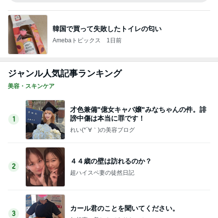
韓国で買って失敗したトイレの匂い
Amebaトピックス
1日前
ジャンル人気記事ランキング
美容・スキンケア
才色兼備"億女キャバ嬢"みなちゃんの件。誹
謗中傷は本当に罪です！
1
れい(*´∀｀)の美容ブログ
４４歳の壁は訪れるのか？
2
超ハイスペ妻の徒然日記
カール君のことを聞いてください。
3