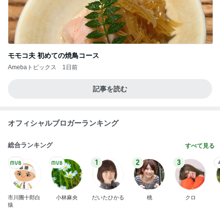
モモコ夫 初めての焼鳥コース
Amebaトピックス
1日前
記事を読む
オフィシャルブロガーランキング
総合ランキング
すべて見る
1
2
3
市川團十郎白
小林麻央
だいたひかる
桃
クロ
猿