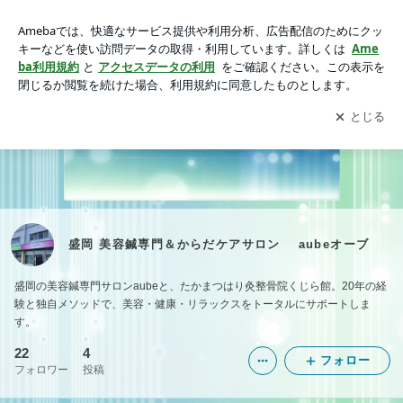
盛岡 美容鍼専門＆からだケアサロン aubeオーブ
アプリをダウンロードして
ブログの更新通知
を受け取りまし
開く
ょう。
盛岡 美容鍼専門＆からだケアサロン aubeオーブ
盛岡の美容鍼専門サロンaubeと、たかまつはり灸整骨院くじら館。20年の経
験と独自メソッドで、美容・健康・リラックスをトータルにサポートしま
す。
22
4
フォロー
フォロワー
投稿