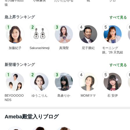
市川團十郎白
小林麻央
だいたひかる
桃
クロ
猿
急上昇ランキング
すべて見る
1
2
3
4
5
加藤紀子
Sakurashimeji
真飛聖
尼子勝紀
モーニング
娘。'26 天気組
新登場ランキング
すべて見る
1
2
3
4
5
BEYOOOOO
ゆうこりん
島倉りか
MOMIママ
石 安伊
NDS
Ameba殿堂入りブログ