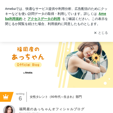
福岡産のあっちゃんオフィシャルブログ Powered by Ameba
アプリをダウンロードして
ブログの更新通知
を受け取りまし
開く
ょう。
ranking
6
女性タレント（90年代～生まれ）部門
福岡産のあっちゃんオフィシャルブログ