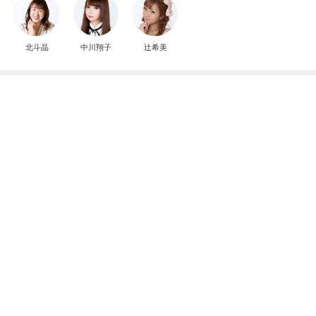
北斗晶
中川翔子
辻希美