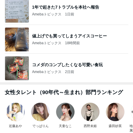
1年で起きた7トラブルを本社へ報告
Amebaトピックス
1日前
値上げでも買ってしまうアイスコーヒー
Amebaトピックス
18時間前
コメダのコンプしたくなる可愛い食玩
Amebaトピックス
2日前
女性タレント（90年代～生まれ）部門ランキング
近藤あや
でっぱりん
天童なこ
西野未姫
森田紗英
地
属