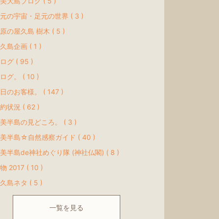
美大島ブログ ( 5 )
元の宇宙・足元の世界 ( 3 )
原の屋久島 樹木 ( 5 )
久島企画 ( 1 )
ログ ( 95 )
ログ。 ( 10 )
日のお客様。 ( 147 )
約状況 ( 62 )
美半島の見どころ。 ( 3 )
美半島☆自然感察ガイド ( 40 )
美半島de神社めぐり隊 (神社仏閣) ( 8 )
物 2017 ( 10 )
久島ネタ ( 5 )
一覧を見る