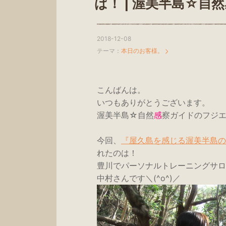
ば！ | 渥美半島☆自
2018-12-08
テーマ：
本日のお客様。
こんばんは。
いつもありがとうございます。
渥美半島☆自然
感
察ガイドのフジ
今回、
『屋久島を感じる渥美半島の森
れたのは！
豊川でパーソナルトレーニングサロ
中村さんです＼(^o^)／