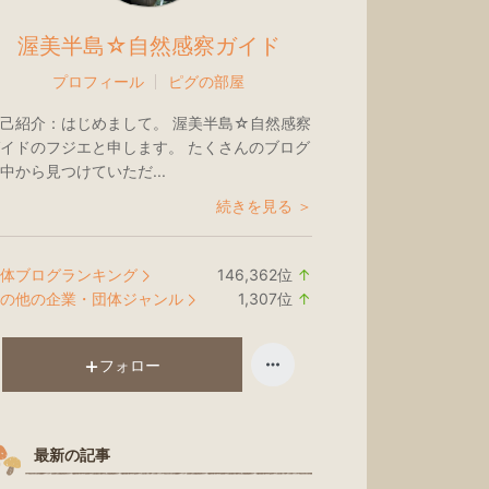
渥美半島☆自然感察ガイド
プロフィール
ピグの部屋
己紹介：
はじめまして。 渥美半島☆自然感察
イドのフジエと申します。 たくさんのブログ
中から見つけていただ...
続きを見る ＞
体ブログランキング
146,362
位
↑
ラ
の他の企業・団体ジャンル
1,307
位
↑
ン
ラ
キ
ン
ン
キ
フォロー
グ
ン
上
グ
昇
上
最新の記事
昇