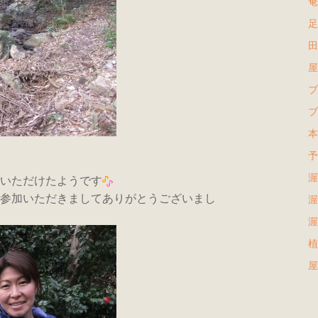
奄
足
田
屋
ブ
ブ
本
予
渥
いただけたようです
参加いただきましてありがとうございまし
渥
渥
植
屋