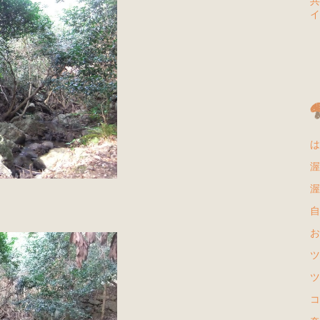
共
イ
は
渥
渥
自
お
ツ
ツ
コ