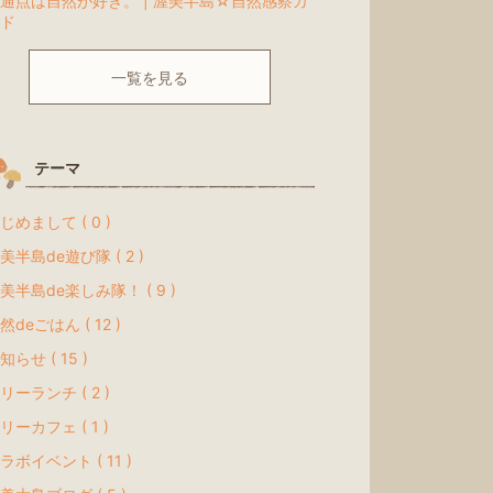
通点は自然が好き。 | 渥美半島☆自然感察ガ
ド
一覧を見る
テーマ
じめまして ( 0 )
美半島de遊び隊 ( 2 )
美半島de楽しみ隊！ ( 9 )
然deごはん ( 12 )
知らせ ( 15 )
リーランチ ( 2 )
リーカフェ ( 1 )
ラボイベント ( 11 )