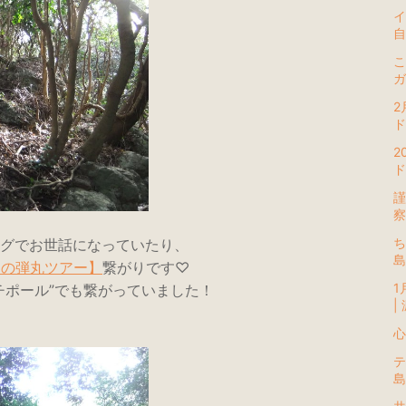
イ
自
こ
ガ
2
ド
2
ド
謹
察
ち
グでお世話になっていたり、
日の弾丸ツアー】
繋がりです♡
1
チポール”でも繋がっていました！
|
心
テ