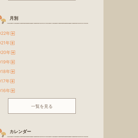
月別
022
年
開
021
年
く
開
020
年
く
開
019
年
く
開
018
年
く
開
017
年
く
開
016
年
く
開
く
一覧を見る
カレンダー