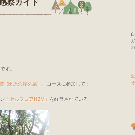
然感察ガイド
自
ガ
の
エです。
全
そ
 (田原の屋久島) 』
コースに参加してく
ン
「セルフコアHBM」
を経営されている