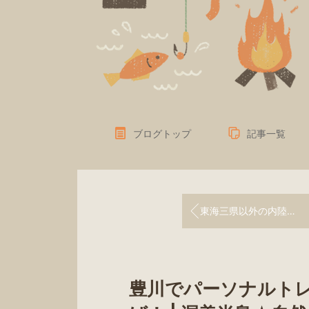
ブログトップ
記事一覧
東海三県以外の内陸県から『田原の屋久島』コースに参加して下さいました！|渥美半島☆自然感察ガイド
豊川でパーソナルト