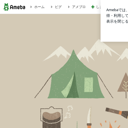
しまむらで買った可
ホーム
ピグ
アメブロ
豊川でパーソナルトレーナーといえば！ | 渥美半島☆自然感察