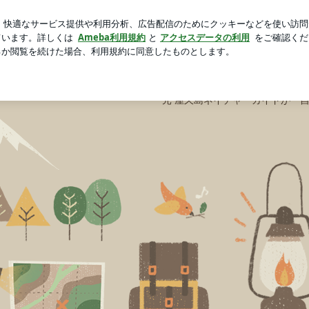
愛い長袖Tシャツ
芸能人ブログ
人気ブログ
新規登録
ガイド | 渥美半島☆自然感察日記
元 屋久島ネイチャーガイドが『