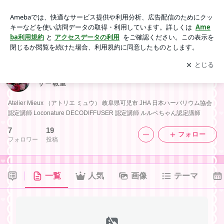
Atelier Miuex 可児市 ハーバリウム&デコディフューザー教室
アプリをダウンロードして
ブログの更新通知
を受け取りまし
開く
ょう。
Atelier Miuex 可児市 ハーバリウム&デコディフュー
ザー教室
Atelier Mieux （アトリエ ミュウ） 岐阜県可児市 JHA 日本ハーバリウム協会
認定講師 Loconature DECODIFFUSER 認定講師 ルルベちゃん認定講師
7
19
フォロー
フォロワー
投稿
一覧
人気
画像
テーマ