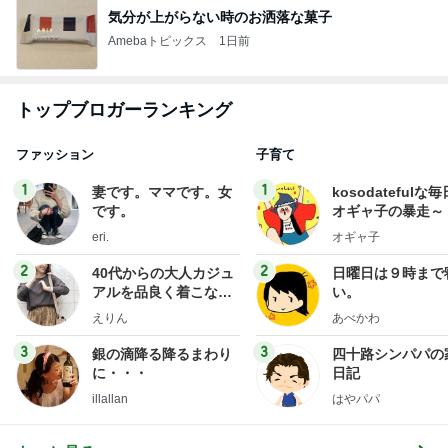
気分が上がらない時のお洒落な菓子
Amebaトピックス
1日前
トップブロガーランキング
ファッション
子育て
1
1
妻です。ママです。女
kosodatefulな毎
です。
オギャ子の暴走～
eri.
オギャ子
2
2
40代からの大人カジュ
日曜日は９時まで
アルを品良く着こなす
い。
ファッションブログ
えりん
あべかわ
3
3
銀の滴降る降るまわり
四十路シンパパの
に・・・
日記
illallan
はやパパ