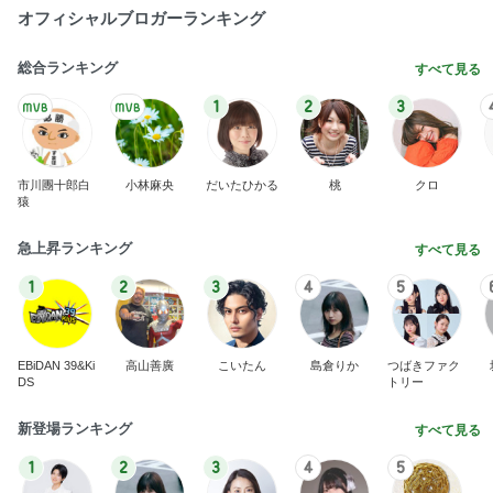
オフィシャルブロガーランキング
総合ランキング
すべて見る
1
2
3
市川團十郎白
小林麻央
だいたひかる
桃
クロ
猿
急上昇ランキング
すべて見る
1
2
3
4
5
EBiDAN 39&Ki
高山善廣
こいたん
島倉りか
つばきファク
DS
トリー
新登場ランキング
すべて見る
1
2
3
4
5