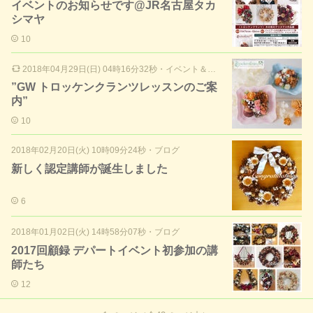
イベントのお知らせです@JR名古屋タカ
シマヤ
10
2018年04月29日(日) 04時16分32秒
・
イベント＆レッスンのご案内
”GW トロッケンクランツレッスンのご案
内”
10
2018年02月20日(火) 10時09分24秒
・
ブログ
新しく認定講師が誕生しました
6
2018年01月02日(火) 14時58分07秒
・
ブログ
2017回顧録 デパートイベント初参加の講
師たち
12