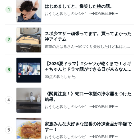
はじめましてと、爆笑した桃の話。
1
おうちと暮らしのレシピ 〜HOME&LIFE〜
スポ少マザー頑張ってます。買ってよかった
神アイテム
2
進撃のおはるさん〜家づくり失敗したけど私は元気
です〜
【2026夏ドラマ】Tシャツが乾くまで！オギ
ャちゃんとドラマ話ができる日が来るなん
3
て！
65点の暮らしかた。
《閲覧注意！》蛇口一体型の浄水器をつけた
結果。
4
おうちと暮らしのレシピ 〜HOME&LIFE〜
家族みんな大好きな定番の冷凍食品が半額で
すー！
5
おうちと暮らしのレシピ 〜HOME&LIFE〜