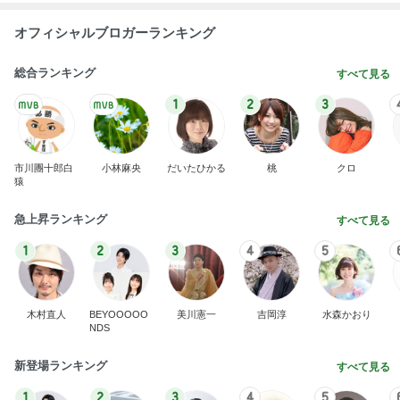
オフィシャルブロガーランキング
総合ランキング
すべて見る
1
2
3
市川團十郎白
小林麻央
だいたひかる
桃
クロ
猿
急上昇ランキング
すべて見る
1
2
3
4
5
木村直人
BEYOOOOO
美川憲一
吉岡淳
水森かおり
NDS
新登場ランキング
すべて見る
1
2
3
4
5