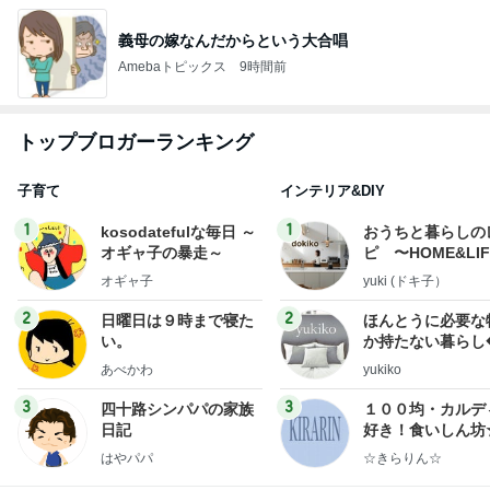
義母の嫁なんだからという大合唱
Amebaトピックス
9時間前
トップブロガーランキング
子育て
インテリア&DIY
1
1
kosodatefulな毎日 ～
おうちと暮らしの
オギャ子の暴走～
ピ 〜HOME&LI
オギャ子
yuki (ドキ子）
2
2
日曜日は９時まで寝た
ほんとうに必要な
い。
か持たない暮らし
ep Life Simple
あべかわ
yukiko
ンテリアのきろく
3
3
四十路シンパパの家族
１００均・カルデ
日記
好き！食いしん坊
らりん☆のブログ
はやパパ
☆きらりん☆