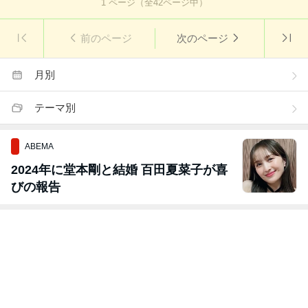
1
ページ（全
42
ページ中）
前のページ
次のページ
月別
テーマ別
ABEMA
2024年に堂本剛と結婚 百田夏菜子が喜
びの報告