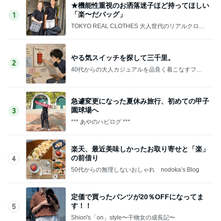
★機能性重視のお洒落迷子ほど持ってほしい
「楽〜だバッグ」
1
TOKYO REAL CLOTHES 大人世代のリアルクロー
ズ
やる気スイッチを探して三千里。
2
40代からの大人カジュアルを品良く着こなすファ
ッションブログ
急遽変更になった夏休み旅行、初めての甲子
園球場へ
3
*** あやのハピログ ***
楽天、最近美味しかったお取り寄せと「楽」
の前借り
4
50代からの無理しないおしゃれ nodoka’s Blog
定価で買ったパンツが20％OFFになってま
す！！
5
Shiori's「on」style〜干物女の成長記〜