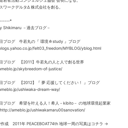
道若者活動コンシェルジュ協会 会長になる。
スワークデルタΔ 株式会社を創る。
------*
 by Shikimaru －過去ブログ－
目ブログ 牛若丸の『 環境☆study 』ブログ
/blogs.yahoo.co.jp/felt03_freedom/MYBLOG/yblog.html
目ブログ 【2011】牛若丸の人と人で創る世界
/ameblo.jp/skybreedom-of-justice/
目ブログ 【2012】『 夢 応援してください！ 』ブログ
/ameblo.jp/ushiwaka-dream-way/
目ブログ 希望を叶える人！希人－kibito－ の地球環境起業家
tp://ameblo.jp/ushiwakamaru00sanovation/
作成 2011年 PEACEBOAT74th 地球一周の写真はコチラ →