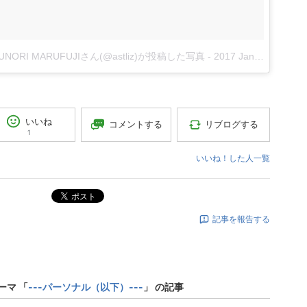
SUNORI MARUFUJIさん(@astliz)が投稿した写真
-
2017 Jan 6 4:47am PST
いいね
コメントする
リブログする
1
いいね！した人一覧
ポスト
記事を報告する
ーマ 「
---パーソナル（以下）---
」 の記事