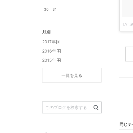
30
31
TAT
月別
2017
年
開
2016
年
く
開
2015
年
く
開
く
一覧を見る
同じテ