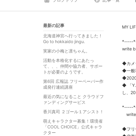
最新の記事
MY L
北海道神宮へ行ってきました！
Go to hokkaido jingu.
*-----*
write 
実家の小梅と凛ちゃん。
活動を本格化するにあたっ
◆カメ
て、、、仲間や協力者、サポー
◆一般社
トが必要のようです。
◆2020
第6回 広報誌 フリーペーパー作
◆ 「Y.
成発行連続講座
し、2
最近の気になること クラウドフ
ァンディングサービス
*-----*
香川真司 ２ゴール１アシスト！
write 
萌えキャラクター募集！環境省
「COOL CHOICE」公式キャラ
◆フリ
クター