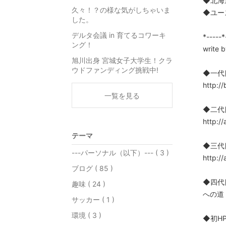
◆北海
久々！？の様な気がしちゃいま
◆ユー
した。
デルタ会議 in 育てるコワーキ
*-----*
ング！
write
旭川出身 宮城女子大学生！クラ
ウドファンディング挑戦中!
◆一代
http:/
一覧を見る
◆二代
http:/
テーマ
◆三代
---パーソナル（以下）--- ( 3 )
http:/
ブログ ( 85 )
◆四代
趣味 ( 24 )
への道 ht
サッカー ( 1 )
環境 ( 3 )
◆初HP