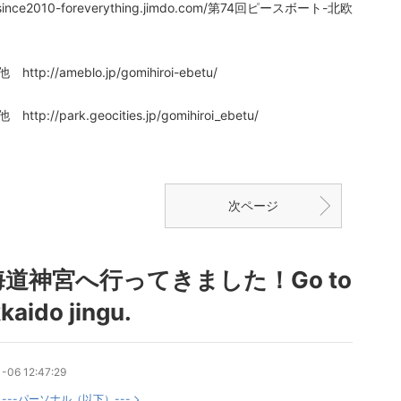
//since2010-foreverything.jimdo.com/第74回ピースボート-北欧
ttp://ameblo.jp/gomihiroi-ebetu/
ttp://park.geocities.jp/gomihiroi_ebetu/
次ページ
海道神宮へ行ってきました！Go to
kaido jingu.
-06 12:47:29
：
---パーソナル（以下）---