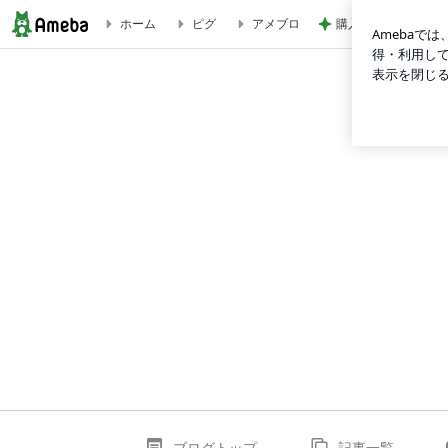
購入して大正解だっ
ホーム
ピグ
アメブロ
内なる声にそっと耳を澄ませて
ブログトップ
記事一覧