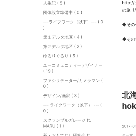
http:
人生記 ( 5 )
の旅-1/
団体設立準備中 ( 0 )
---ライフワーク（以下）--- ( 0
◆その他 h
)
第１デルタ地区 ( 4 )
◆その他 h
第２デルタ地区 ( 2 )
ゆるりぐるり ( 5 )
ユーコミュニティーデザイナー
( 19 )
ファシリテーター/カメラマン (
0 )
北
デザイン/画家 ( 3 )
hok
--- ライクワーク（以下） --- (
0 )
スクランブルガレージ ft.
MARU ( 1 )
2017-01
新・おもてなし研究会 ft.
テーマ