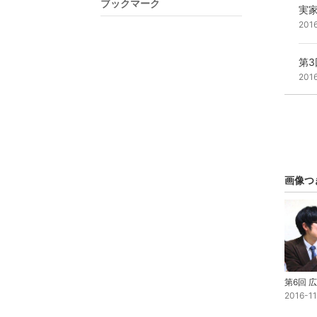
ブックマーク
実
201
第
201
画像つ
2016-1