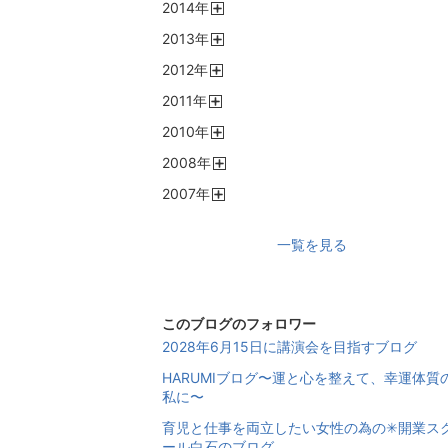
2014
年
く
開
2013
年
く
開
2012
年
く
開
2011
年
く
開
2010
年
く
開
2008
年
く
開
2007
年
く
開
く
一覧を見る
このブログのフォロワー
2028年6月15日に講演会を目指すブログ
HARUMIブログ〜運と心を整えて、幸運体質
私に〜
育児と仕事を両立したい女性の為の✳︎開業ス
ール白石のブログ