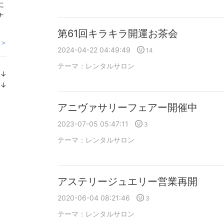
に
ナ
第61回キラキラ開運お茶会
 ＞
2024-04-22 04:49:49
14
テーマ：
レンタルサロン
↓
ラ
↓
ン
ラ
キ
ン
アニヴァサリーフェアー開催中
ン
キ
2023-07-05 05:47:11
3
グ
ン
下
グ
テーマ：
レンタルサロン
降
下
降
アステリージュエリー営業再開
2020-06-04 08:21:46
3
テーマ：
レンタルサロン