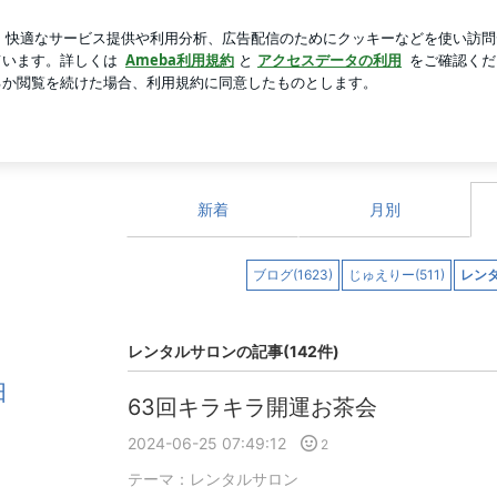
かなかった注射
芸能人ブログ
人気ブログ
新規登録
画像一覧
動画一覧
新着
月別
ブログ(1623)
じゅえりー(511)
レンタ
レンタルサロンの記事(142件)
田
63回キラキラ開運お茶会
2024-06-25 07:49:12
2
テーマ：
レンタルサロン