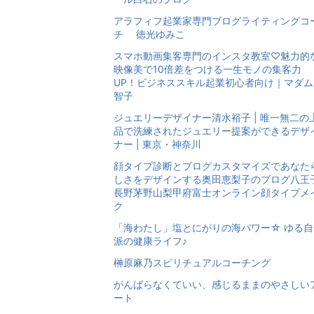
アラフィフ起業家専門ブログライティングコ
チ 徳光ゆみこ
スマホ動画集客専門のインスタ教室♡魅力的
映像美で10倍差をつける一生モノの集客力
UP！ビジネススキル起業初心者向け｜マダム
智子
ジュエリーデザイナー清水裕子 | 唯一無二の
品で洗練されたジュエリー提案ができるデザ
ナー | 東京・神奈川
顔タイプ診断とブログカスタマイズであなた
しさをデザインする奥田恵梨子のブログ八王
長野茅野山梨甲府富士オンライン顔タイプメ
ク
「海わたし」塩とにがりの海パワー☆ ゆる自
派の健康ライフ♪
榊原麻乃スピリチュアルコーチング
がんばらなくていい、感じるままのやさしい
ート