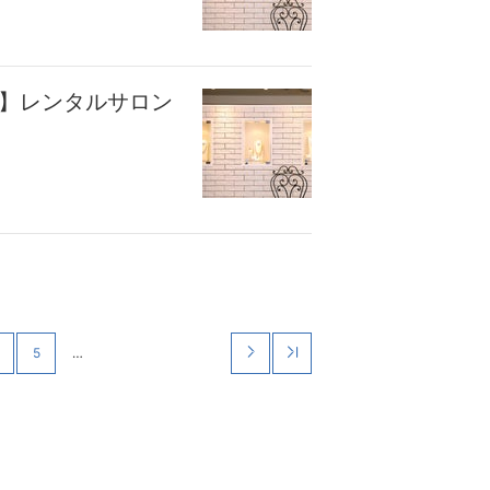
座】レンタルサロン
5
…