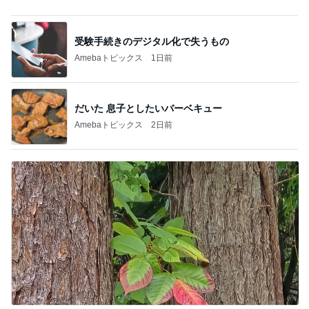
アグネス 孫と一緒に行くプール
Amebaトピックス
1日前
記事を読む
昔話が止まらなかった寮の出来事
Amebaトピックス
1日前
だいた 母の見舞いで元気な姿
Amebaトピックス
21時間前