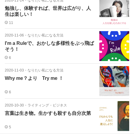
2020-11-14
・
なりたい私になる方法
勉強し、体験すれば、世界は広がり、人
生は楽しい！
11
2020-11-06
・
なりたい私になる方法
I'm a Ruleで、おかしな多様性をぶっ飛ば
そう！
6
2020-11-03
・
なりたい私になる方法
Why me？より Try me ！
6
2020-10-30
・
ライティング・ビジネス
言葉は生き物。生かすも殺すも自分次第
5