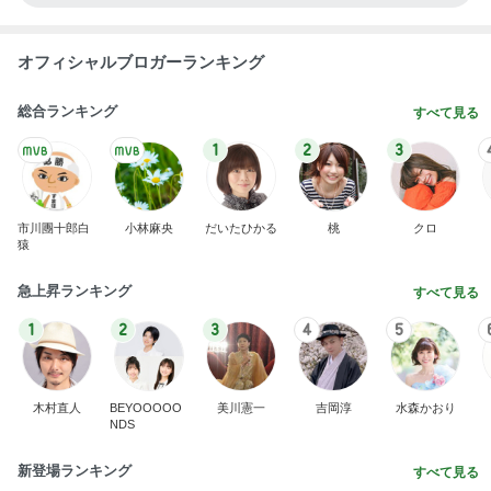
オフィシャルブロガーランキング
総合ランキング
すべて見る
1
2
3
市川團十郎白
小林麻央
だいたひかる
桃
クロ
猿
急上昇ランキング
すべて見る
1
2
3
4
5
木村直人
BEYOOOOO
美川憲一
吉岡淳
水森かおり
NDS
新登場ランキング
すべて見る