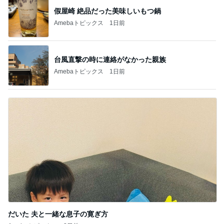
記事を読む
食材にお金ばかりかかってしまう我が家
Amebaトピックス
1日前
夫に渡したカウンセリングの受診
Amebaトピックス
1日前
試合に負けた後ワイワイする生徒
Amebaトピックス
1日前
潰した納戸がキッチンへと大変身
Amebaトピックス
15時間前