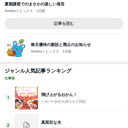
飛び上がるおかん！
1
ヘルパーおかんゆうらり日記
真面目な夫
2
仙上 真也のブログ
【我慢しちゃう自分】を変えたいなら。
3
【公式】ナリ心理学®・豆
自動的に幸せや豊かさが増える「朝の習慣」
4
あなたの魂の扉を開く『The Message』＠桑名正
典公式ブログ
タオル生地フェチが暴走して家の中でワンダ
フルなことに
5