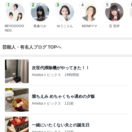
1
2
3
4
5
BEYOOOOO
島倉りか
ゆうこりん
MOMIママ
石 安伊
NDS
芸能人・有名人ブログ TOPへ
次世代掃除機がやってきた！！
Amebaトピックス
19時間前
堀ちえみ めちゃくちゃ遅めの夕飯
Amebaトピックス
1日前
一緒にいたくない夫との誕生日
Amebaトピックス
1日前