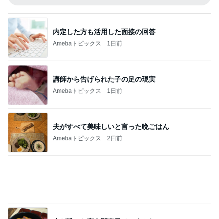
母の葬式をひとりで行った日の虹
Amebaトピックス
9時間前
記事を読む
死ぬかと思った人生で一番の頭痛
Amebaトピックス
11時間前
次世代掃除機がやってきた！！
Amebaトピックス
19時間前
堀ちえみの夫 6皿パンチャンの昼食