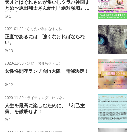
天才とはぐれものが集いしクラハ神回ま
とめ〜原田翔太さん新刊『絶対領域』出
版記念6/6〜
1
2021-01-22
・
なりたい私になる方法
正直であるには、強くなければならな
い。
13
2020-11-30
・
活動・お知らせ・日記
女性性開花ランチ会in大阪 開催決定！
12
2020-11-30
・
ライティング・ビジネス
人生を最高に楽しむために、『利己主
義』を徹底せよ！
1