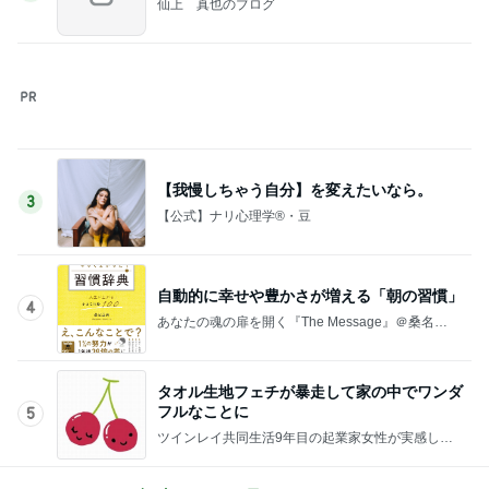
ツインレイ共同生活9年目の起業家女性が実感し
た、自分軸で生きるほど愛もお金も循環する法則
このジャンルの記事をもっと見る
レジェンド松下のなんでもプレゼン！
Amebaトピックス
19時間前
秋吉久美子 友人が開いた誕生祝い
Amebaトピックス
2日前
月一で楽しみな美味しいクレープ
Amebaトピックス
2日前
假屋崎 絶品だった美味しいもつ鍋