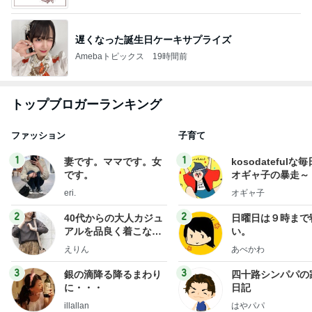
遅くなった誕生日ケーキサプライズ
Amebaトピックス
19時間前
トップブロガーランキング
ファッション
子育て
1
1
妻です。ママです。女
kosodatefulな毎
です。
オギャ子の暴走～
eri.
オギャ子
2
2
40代からの大人カジュ
日曜日は９時まで
アルを品良く着こなす
い。
ファッションブログ
えりん
あべかわ
3
3
銀の滴降る降るまわり
四十路シンパパの
に・・・
日記
illallan
はやパパ