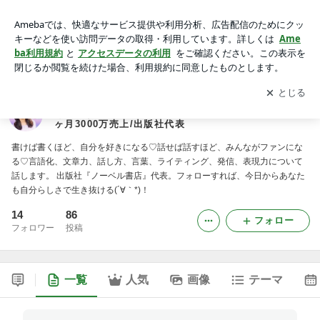
3秒言葉でコミュ力UP！自分らしさで生きていく！書く・話す
「言葉」の力でいじめられっ子から講師へ。3ヶ月3000万売
アプリをダウンロードして
ブログの更新通知
を受け取りまし
開く
上/出版社代表
ょう。
3秒言葉でコミュ力UP！自分らしさで生きていく！書
く・話す「言葉」の力でいじめられっ子から講師へ。3
ヶ月3000万売上/出版社代表
書けば書くほど、自分を好きになる♡話せば話すほど、みんながファンにな
る♡言語化、文章力、話し方、言葉、ライティング、発信、表現力について
話します。 出版社『ノーベル書店』代表。フォローすれば、今日からあなた
も自分らしさで生き抜ける(´∀｀*)！
14
86
フォロー
フォロワー
投稿
一覧
人気
画像
テーマ