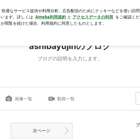
義母の発言
芸能人ブログ
人気ブログ
新規登録
ログ
ashibayujinのブログ
ブログの説明を入力します。
画像一覧
動画一覧
プ
次ページ