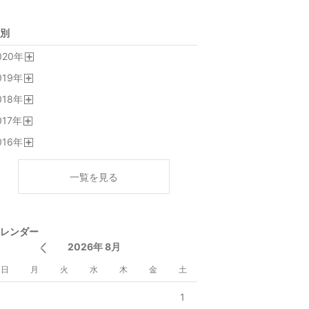
別
020
年
開
019
年
く
開
018
年
く
開
017
年
く
開
016
年
く
開
く
一覧を見る
レンダー
2026年 8月
日
月
火
水
木
金
土
1