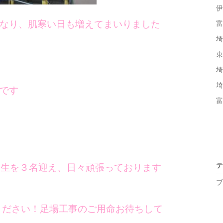
伊
なり、肌寒い日も増えてまいりました
富
埼
東
埼
埼
です
富
テ
習生を３名迎え、日々頑張っております
ブ
談ください！足場工事のご用命お待ちして