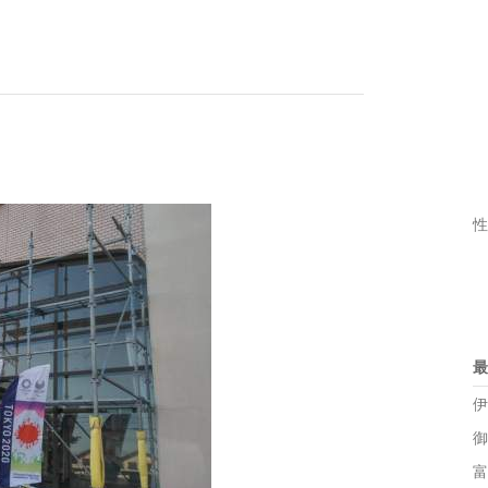
性
最
伊
御
富