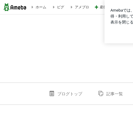
産後まもないときの
ホーム
ピグ
アメブロ
ashibayujinのブログ
ブログトップ
記事一覧