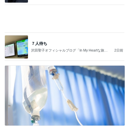
７人待ち
沢田聖子オフィシャルブログ「In My Heartな旅日
2日前
記」by Ameba