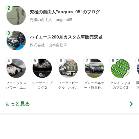
2
究極の自由人”angura_05"のブログ
究極の自由人 angura05
3
ハイエース200系カスタム車販売茨城
株式会社 山本自動車
4
5
6
7
8
フェニックス
シーザー・ブ
ユーアイビー
グローバルオ
クレイジャス
パワー・エチ
ログ２
クル ハイエ
ート熱血仕入
のブログ2
ゼンヤ横山の
ース200系完
れブログ
車
言いたい放題
全マスターブ
ログ
もっと見る