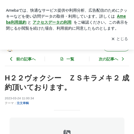
H２２ヴォクシー ＺＳキラメキ２ 成約頂いております。 | as
fineのブログ
アプリをダウンロードして
ブログの更新通知
を受け取りまし
開く
ょう。
asfineのブログ
フォロー
前の記事へ
一覧
次の記事へ
H２２ヴォクシー ＺＳキラメキ２ 成
約頂いております。
2023-03-24 11:00:34
テーマ：
注文車輌