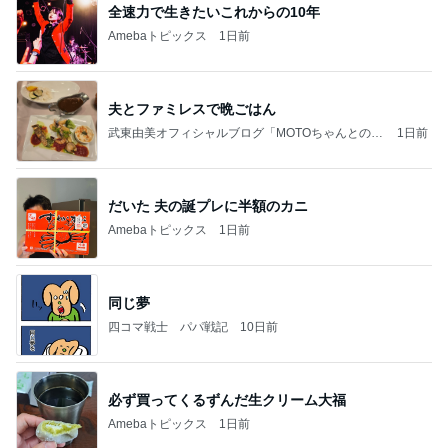
全速力で生きたいこれからの10年
Amebaトピックス
1日前
夫とファミレスで晩ごはん
武東由美オフィシャルブログ「MOTOちゃんとのは
1日前
っぴぃな毎日」Powered by Ameba
だいた 夫の誕プレに半額のカニ
Amebaトピックス
1日前
同じ夢
四コマ戦士 パパ戦記
10日前
必ず買ってくるずんだ生クリーム大福
Amebaトピックス
1日前