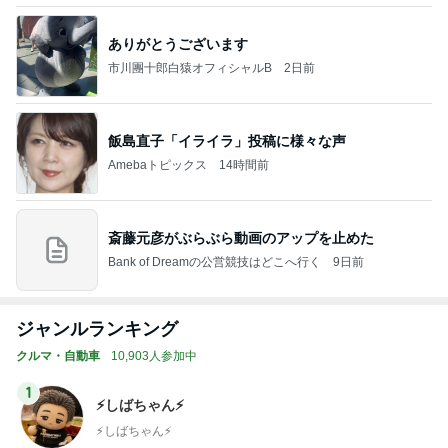
ありがとうございます
市川團十郎白猿オフィシャルB
2日前
飯島直子「イライラ」投稿に様々な声
Amebaトピックス
14時間前
斎藤元彦がぶらぶら動画のアップを止めた
Bank of Dreamの公営競技はどこへ行く
9日前
ジャンルランキング
クルマ・自動車
10,903人参加中
1
⚡️しばちゃん⚡
⚡️しばちゃん⚡️