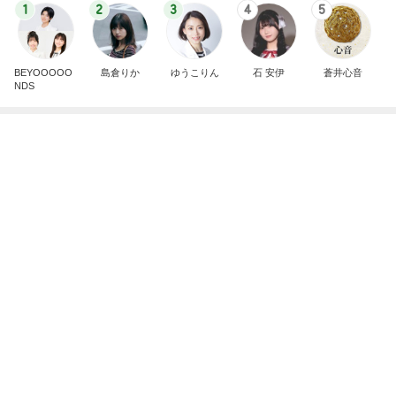
1
2
3
4
5
BEYOOOOO
島倉りか
ゆうこりん
石 安伊
蒼井心音
NDS