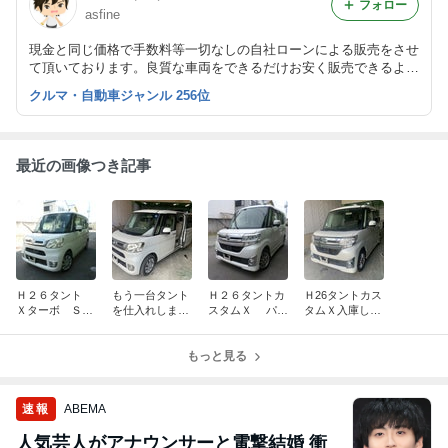
フォロー
asfine
現金と同じ価格で手数料等一切なしの自社ローンによる販売をさせ
て頂いております。良質な車両をできるだけお安く販売できるよう
に努力しております。頭金なし６０回払いまで可能な自社ローンの
クルマ・自動車ジャンル 256位
取り扱いございます。注文車両、通常のオートローンも対応可能と
なります。
最近の画像つき記事
Ｈ２６タント
もう一台タント
Ｈ２６タントカ
Ｈ26タントカス
Ｘターボ Ｓ
を仕入れしまし
スタムＸ パー
タムＸ入庫して
Ａ パール ナ
た。ボチボチ仕
ル センターピ
います。センタ
ビ ＥＴＣ デ
上げにかかって
ラーレス ナ
ーピラーからの
イーラー車 検
います。
もっと見る
ビ バックカメ
音鳴り。
査受け渡し。
ラ 検査受け渡
し。
速報
ABEMA
人気芸人がアナウンサーと電撃結婚 衝