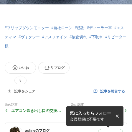
#
フリップダウンモニター
#
自社ローン
#
感謝
#
ディーラー車
#
エス
ティマ
#
ヴォクシー
#
アスファイン
#
検査切れ
#
下取車
#
リピーター
様
いいね
リブログ
8
記事を報告する
記事をシェア
前の記事
次の記事
エアコン吹き出し口の交換を
Ｈ２４エスティマ アエラス
気に入ったらフォロー
してやりました。
Ｇエディションの仕上げでし
た。
会員登録は不要です
asfineのブログ