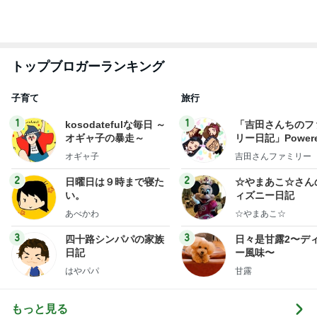
トップブロガーランキング
子育て
旅行
1
1
kosodatefulな毎日 ～
「吉田さんちのフ
オギャ子の暴走～
リー日記」Powere
y Ameba 吉田さ
オギャ子
吉田さんファミリー
ミリーオフィシャ
ログ
2
2
日曜日は９時まで寝た
☆やまあこ☆さん
い。
ィズニー日記
あべかわ
☆やまあこ☆
3
3
四十路シンパパの家族
日々是甘露2〜デ
日記
ー風味〜
はやパパ
甘露
もっと見る