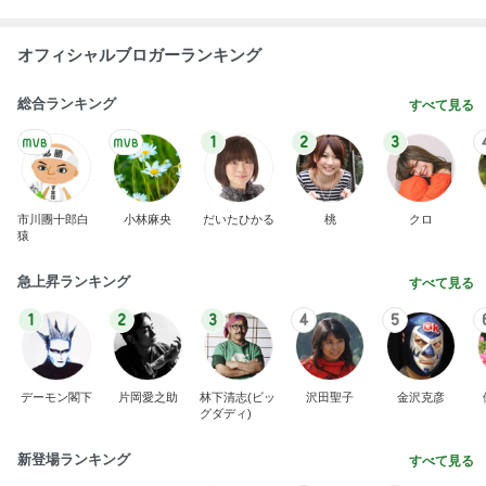
オフィシャルブロガーランキング
総合ランキング
すべて見る
1
2
3
市川團十郎白
小林麻央
だいたひかる
桃
クロ
猿
急上昇ランキング
すべて見る
1
2
3
4
5
デーモン閣下
片岡愛之助
林下清志(ビッ
沢田聖子
金沢克彦
グダディ)
新登場ランキング
すべて見る