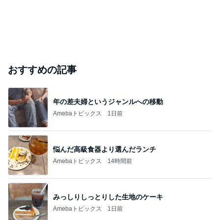
美奈代 助けてもらい機種移行
Amebaトピックス
12時間前
このブログのフォロワーが興味のあるブログ
秋本奈緒美
小松彩夏
江口ともみ
壇蜜
かとうれいこ
バーガーキングのお得感満点の裏技
Amebaトピックス
2日前
長年愛される京都レトロ喫茶の味
Amebaトピックス
1日前