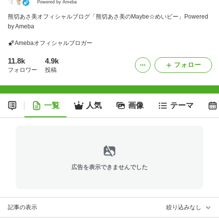
Powered by Ameba
熊切あさ美オフィシャルブログ「熊切あさ美のMaybe☆めいビー」Powered
by Ameba
Amebaオフィシャルブロガー
11.8k
4.9k
フォロー
フォロワー
投稿
一覧
人気
画像
テーマ
広告を表示できませんでした
記事の表示
絞り込みなし