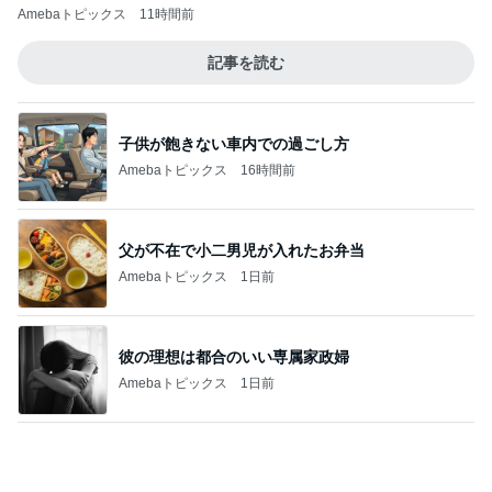
Amebaトピックス
2日前
オフィシャルブロガーランキング
総合ランキング
すべて見る
1
2
3
市川團十郎白
小林麻央
だいたひかる
桃
クロ
猿
急上昇ランキング
すべて見る
1
2
3
4
5
木村直人
BEYOOOOO
美川憲一
吉岡淳
水森かおり
NDS