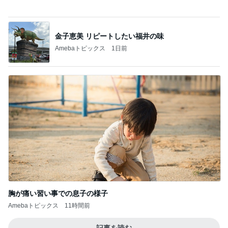
新登場ランキング
すべて見る
1
2
3
4
5
BEYOOOOO
島倉りか
ゆうこりん
石 安伊
蒼井心音
NDS
Ameba殿堂入りブログ
北斗晶
中川翔子
辻希美