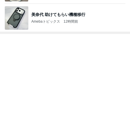
体重が減らず今朝食べたハッシュポテト
Amebaトピックス
1日前
夫の入院で日付を書き換えた手帳
Amebaトピックス
23時間前
女性タレント（80年代生まれ）部門ランキング
江頭ひなた
おかもとまり
酒井彩名
瀬戸サオリ
佐々木かい
もっと見る