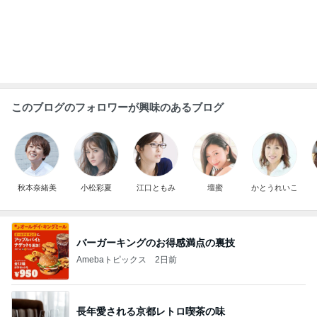
迫力に圧倒された2年ぶりの花火
Amebaトピックス
1日前
堀ちえみの夫 一人で夕飯を思案中
Amebaトピックス
1日前
天井の木が落ち着く心地良い寝室
Amebaトピックス
1日前
女性を見る目がないと言われる原因
Amebaトピックス
1日前
芸能人・有名人ブログ TOPへ