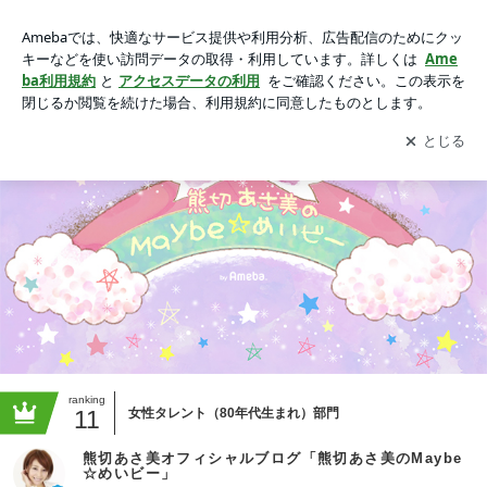
熊切あさ美オフィシャルブログ「熊切あさ美のMaybe☆めいビ
ー」Powered by Ameba
アプリをダウンロードして
ブログの更新通知
を受け取りまし
開く
ょう。
ranking
11
女性タレント（80年代生まれ）部門
熊切あさ美オフィシャルブログ「熊切あさ美のMaybe
☆めいビー」