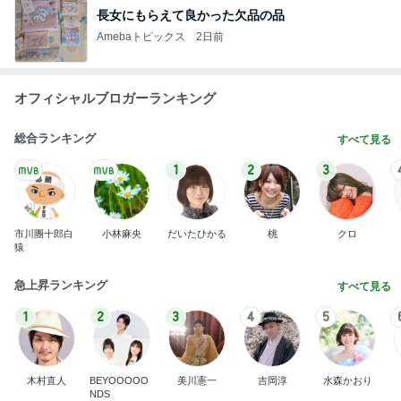
KFC我慢後に食べたアイス181kcal
Amebaトピックス
1日前
記事を読む
兄に全振りで進学は無いと言った親
Amebaトピックス
1日前