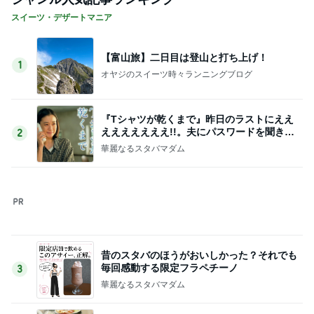
アレク 8歳息子の試合での勇気
Amebaトピックス
1日前
今から買っても後悔しにくいサンダル
Amebaトピックス
17時間前