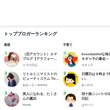
もっと見る
だいたの夫 小さなことで感じる幸せ
Amebaトピックス
1日前
台湾限定で登場したミスドの新味
Amebaトピックス
21時間前
義母より嬉しい長男の事での掲載
Amebaトピックス
12時間前
レジェンド松下のなんでもプレゼン！
Amebaトピックス
23時間前