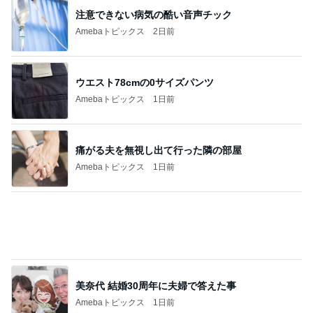
【富山旅】二日目は登山と打ち上げ！
1
オヤジのスイーツ時々ランニングブログ
『Tシャツが乾くまで』昨日のラストにええ
えええええええ!!。夫にパスワードを聞きま
2
した
華麗なるスタバマダム
昔のスタバのほうがおいしかった？それでも
毎回感動する限定フラペチーノ
3
華麗なるスタバマダム
休日朝ごはん みたけ食堂
4
ひとりでもまめにがんばるブログ