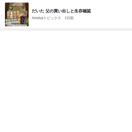
だいた 父の買い出しと生存確認
Amebaトピックス
1日前
トップブロガーランキング
美容
子育て
1
1
（旧アカウント）エマ
kosodatefulな毎
ブログ【アラフォー会
オギャ子の暴走～
社売却セカンドライ
エマの日記
オギャ子
フ】
2
2
リトルミニマリストの
日曜日は９時まで
ビューティコラム The
い。
little minimalist's bea
あねっさ／anessa
あべかわ
uty colum
3
3
美人になれる、たくさ
四十路シンパパの
んの魔法
日記
hiromi
はやパパ