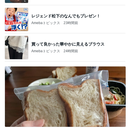
BEYOOOOO
島倉りか
ゆうこりん
MOMIママ
石 安伊
NDS
芸能人・有名人ブログ TOPへ
次世代掃除機がやってきた！！
Amebaトピックス
23時間前
悩んだ高級食器より選んだランチ
Amebaトピックス
1日前
地味にうまい豆苗とちくわの副菜
Amebaトピックス
2日前