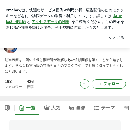
福井 鯖江 あさざわ動物病院
アプリをダウンロードして
ブログの更新通知
を受け取りまし
開く
ょう。
福井 鯖江 あさざわ動物病院
動物医療は、飼い主様と獣医師が理解しあい信頼関係を築くことから始まり
ます。そんな動物病院の特徴を日々のブログで少しでも感じ取ってもらえれ
ばと思います。
193
426
フォロー
フォロワー
投稿
一覧
人気
画像
テーマ