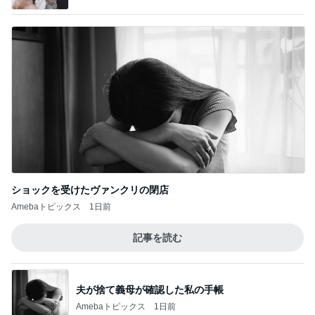
スタバ TEAVANA♡どうするのが正解！？
5
ラテログ
このジャンルの記事をもっと見る
次世代掃除機がやってきた！！
Amebaトピックス
23時間前
購入したキャップを被りたがる主人
Amebaトピックス
1日前
連れて行っていただいた韓国のお土産
Amebaトピックス
2日前