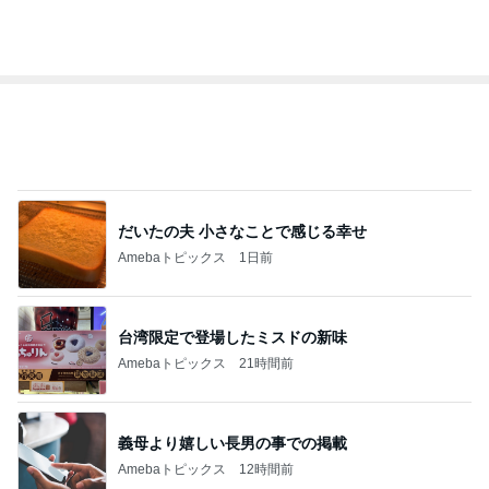
オフィシャルブロガーランキング
総合ランキング
すべて見る
1
2
3
市川團十郎白
小林麻央
だいたひかる
桃
クロ
猿
急上昇ランキング
すべて見る
1
2
3
4
5
木村直人
BEYOOOOO
美川憲一
吉岡淳
水森かおり
NDS
新登場ランキング
すべて見る
1
2
3
4
5