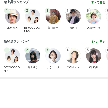
参加を迷わずお断りした裁判
Amebaトピックス
1日前
記事を読む
注意できない病気の酷い音声チック
Amebaトピックス
2日前
ウエスト78cmの0サイズパンツ
Amebaトピックス
1日前
痛がる夫を無視し出て行った隣の部屋
Amebaトピックス
1日前
美奈代 結婚30周年に夫婦で答えた事