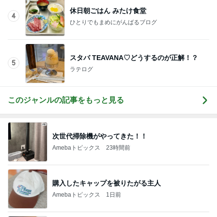
暇を持て余す義母が作った食べ物
Amebaトピックス
18時間前
記事を読む
初めて出会ったザックザクのデニッシュ
Amebaトピックス
10時間前
食べたりんごの種から始めた水耕栽培
Amebaトピックス
1日前
子供が飽きない車内での過ごし方
Amebaトピックス
1日前