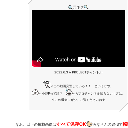
元ネタ
2022.6.3 A PROJECTチャンネル
＜この動画見逃している！！ という方や、
＜小野Pって誰？
＜Aプロチャンネル知らない！方は、
↑この機会にぜひ、ご覧くださいね↑
すべて保存OK
転
なお、以下の掲載画像は
みなさんのSNSで