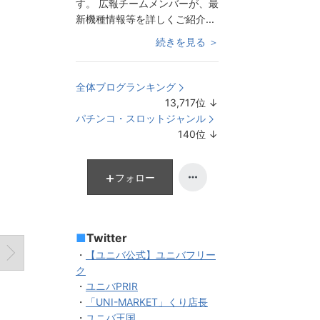
す。 広報チームメンバーが、最
新機種情報等を詳しくご紹介...
続きを見る ＞
全体ブログランキング
13,717
位
↓
ラ
パチンコ・スロットジャンル
ン
140
位
↓
キ
ラ
ン
ン
グ
キ
フォロー
下
ン
降
グ
下
■
Twitter
降
・
【ユニバ公式】ユニバフリー
ク
・
ユニバPRIR
・
「UNI-MARKET」くり店長
・
ユニバ王国