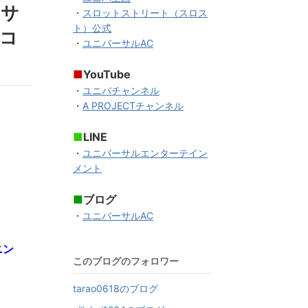
「サ
・
スロットストリート（スロス
ト）公式
コ
・
ユニバーサルAC
■
YouTube
・
ユニバチャンネル
・
A PROJECTチャンネル
■
LINE
・
ユニバーサルエンターテイン
メント
■
ブログ
・
ユニバーサルAC
ニン
このブログのフォロワー
tarao0618のブログ