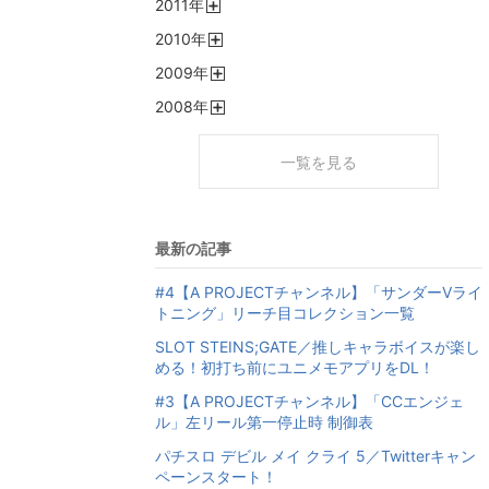
2011
年
く
開
2010
年
く
開
2009
年
く
開
2008
年
く
開
く
一覧を見る
最新の記事
#4【A PROJECTチャンネル】「サンダーVライ
トニング」リーチ目コレクション一覧
SLOT STEINS;GATE／推しキャラボイスが楽し
める！初打ち前にユニメモアプリをDL！
#3【A PROJECTチャンネル】「CCエンジェ
ル」左リール第一停止時 制御表
パチスロ デビル メイ クライ 5／Twitterキャン
ペーンスタート！