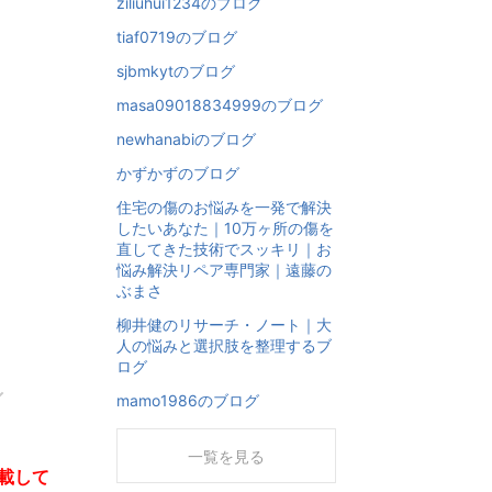
ziliuhui1234のブログ
tiaf0719のブログ
sjbmkytのブログ
masa09018834999のブログ
newhanabiのブログ
かずかずのブログ
住宅の傷のお悩みを一発で解決
したいあなた｜10万ヶ所の傷を
直してきた技術でスッキリ｜お
悩み解決リペア専門家｜遠藤の
ぶまさ
柳井健のリサーチ・ノート｜大
人の悩みと選択肢を整理するブ
ログ
mamo1986のブログ
一覧を見る
載して