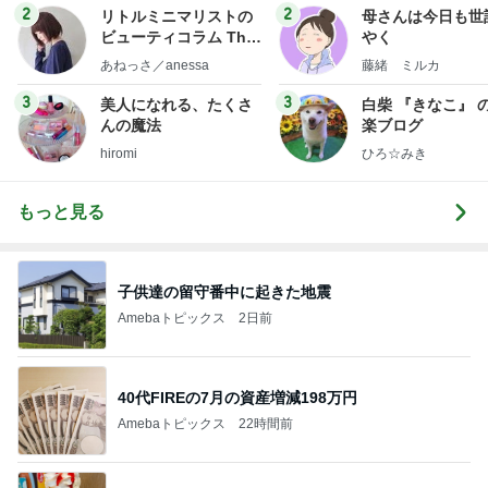
2
2
リトルミニマリストの
母さんは今日も世
ビューティコラム The
やく
little minimalist's bea
あねっさ／anessa
藤緒 ミルカ
uty colum
3
3
美人になれる、たくさ
白柴 『きなこ』 
んの魔法
楽ブログ
hiromi
ひろ☆みき
もっと見る
子供達の留守番中に起きた地震
Amebaトピックス
2日前
40代FIREの7月の資産増減198万円
Amebaトピックス
22時間前