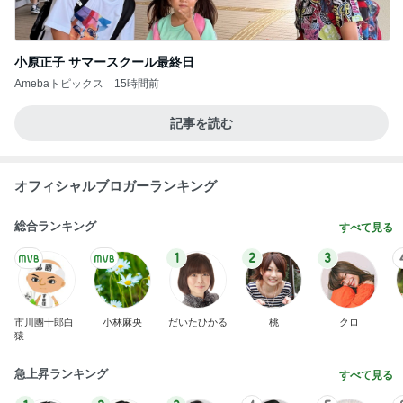
小原正子 サマースクール最終日
Amebaトピックス
15時間前
記事を読む
オフィシャルブロガーランキング
総合ランキング
すべて見る
1
2
3
市川團十郎白
小林麻央
だいたひかる
桃
クロ
猿
急上昇ランキング
すべて見る