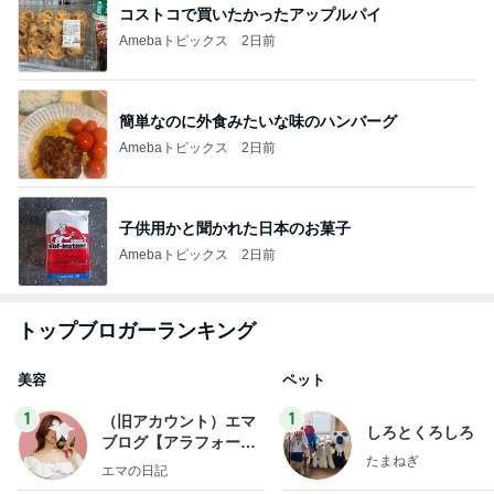
コストコで買いたかったアップルパイ
Amebaトピックス
2日前
簡単なのに外食みたいな味のハンバーグ
Amebaトピックス
2日前
子供用かと聞かれた日本のお菓子
Amebaトピックス
2日前
トップブロガーランキング
美容
ペット
1
1
（旧アカウント）エマ
しろとくろしろ
ブログ【アラフォー会
たまねぎ
社売却セカンドライ
エマの日記
フ】