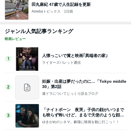
田丸麻紀 47歳で人生記録を更新
Amebaトピックス
1日前
ジャンル人気記事ランキング
映画レビュー
人懐っこいで賞と映画｢異端者の家｣
1
ライターズパレット通信
妊娠・出産は夢だったのに…「Tokyo middle
30」第2話
2
連ドラについてじっくり語るブログ
「ナイトボーン 夜哭」子供の顔がいつまで
も映らず怖いけど、まるで天使のような顔の
3
赤ちゃんでした。
ゆきがめのシネマ。劇場に映画を観に行こっ！！