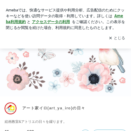
アート家イロ(art_ya_iro)の日々
アプリをダウンロードして
ブログの更新通知
を受け取りまし
開く
ょう。
アート家イロ(art_ya_iro)の日々
絵画教室&アトリエの日々を綴ります。