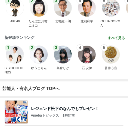
1
2
3
4
5
AKB48
たんぽぽ川村
北村総一朗
北別府学
OCHA NORM
エミコ
A
新登場ランキング
すべて見る
1
2
3
4
5
BEYOOOOO
ゆうこりん
島倉りか
石 安伊
蒼井心音
NDS
芸能人・有名人ブログ TOPへ
レジェンド松下のなんでもプレゼン！
Amebaトピックス
1時間前