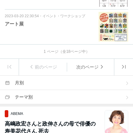
2023-03-20 22:30:54
・
イベント・ワークショップ
アート展
1
ページ（全
18
ページ中）
前のページ
次のページ
月別
テーマ別
ABEMA
高嶋政宏さんと政伸さんの母で俳優の
寿美花代さん 死去