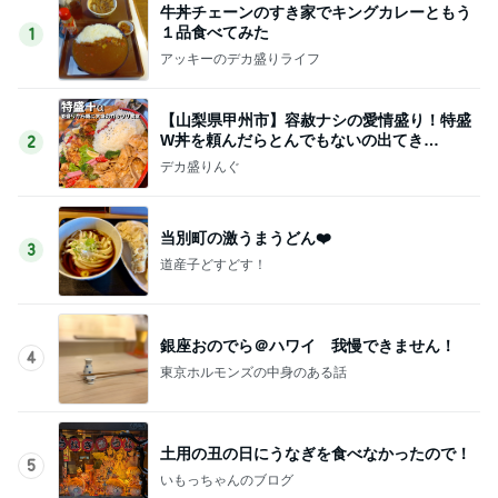
牛丼チェーンのすき家でキングカレーともう
１品食べてみた
1
アッキーのデカ盛りライフ
【山梨県甲州市】容赦ナシの愛情盛り！特盛
W丼を頼んだらとんでもないの出てき
2
た…！〜花藤食堂さん〜
デカ盛りんぐ
当別町の激うまうどん❤️
3
道産子どすどす！
銀座おのでら＠ハワイ 我慢できません！
4
東京ホルモンズの中身のある話
土用の丑の日にうなぎを食べなかったので！
5
いもっちゃんのブログ