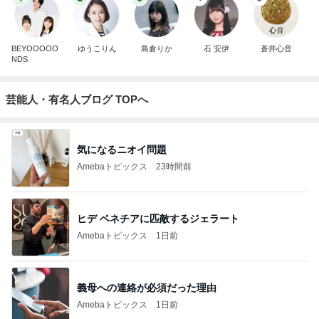
BEYOOOOO
ゆうこりん
島倉りか
石 安伊
蒼井心音
NDS
芸能人・有名人ブログ TOPへ
気になるニオイ問題
Amebaトピックス
23時間前
ヒデ ベネチアに匹敵するジェラート
Amebaトピックス
1日前
義母への連絡が必須だった理由
Amebaトピックス
1日前