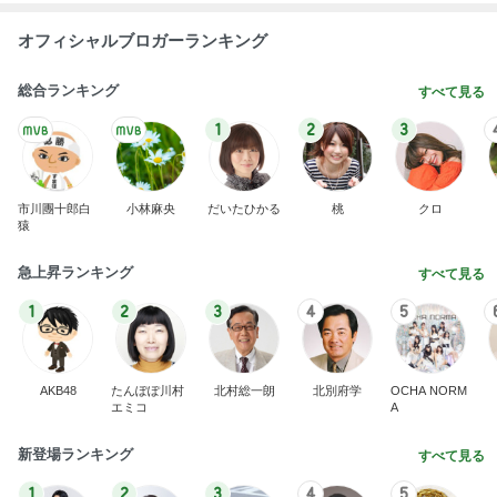
オフィシャルブロガーランキング
総合ランキング
すべて見る
1
2
3
市川團十郎白
小林麻央
だいたひかる
桃
クロ
猿
急上昇ランキング
すべて見る
1
2
3
4
5
AKB48
たんぽぽ川村
北村総一朗
北別府学
OCHA NORM
エミコ
A
新登場ランキング
すべて見る
1
2
3
4
5