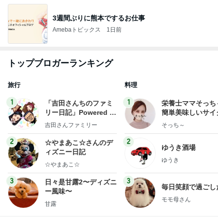
3週間ぶりに熊本でするお仕事
Amebaトピックス
1日前
トップブロガーランキング
旅行
料理
1
1
「吉田さんちのファミ
栄養士ママそっち
リー日記」Powered b
簡単美味しいサイ
y Ameba 吉田さんファ
献立
吉田さんファミリー
そっち～
ミリーオフィシャルブ
ログ
2
2
☆やまあこ☆さんのデ
ゆうき酒場
ィズニー日記
ゆうき
☆やまあこ☆
3
3
日々是甘露2〜ディズニ
毎日笑顔で過ごし
ー風味〜
モモ母さん
甘露