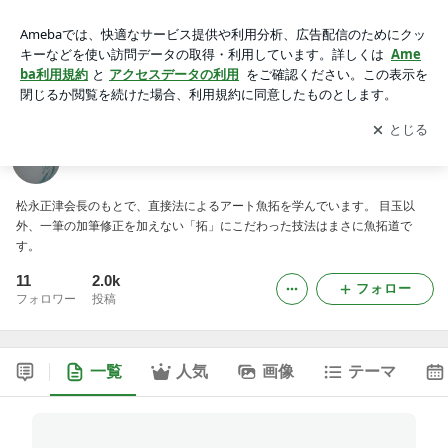
アート魚拓 E.Shiraiのブログ
アプリをダウンロードして
ブログの更新通知
を受け取りまし
開く
ょう。
アート魚拓 E.Shiraiのブログ
松永正津会長のもとで、直接法によるアート魚拓を学んでいます。 目玉以
外、一筆の加筆修正を加えない「拓」にこだわった技法はまさに魚拓道で
す。
11
2.0k
フォロー
フォロワー
投稿
一覧
人気
画像
テーマ