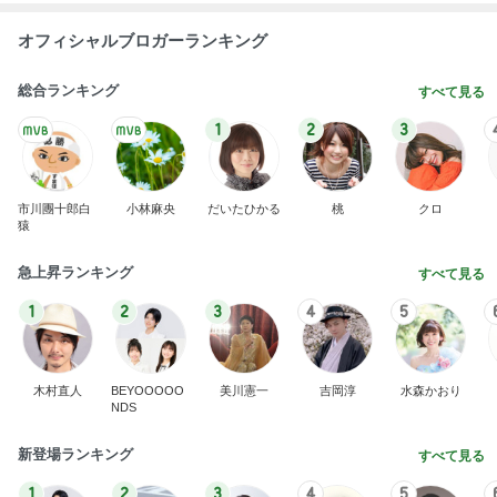
オフィシャルブロガーランキング
総合ランキング
すべて見る
1
2
3
市川團十郎白
小林麻央
だいたひかる
桃
クロ
猿
急上昇ランキング
すべて見る
1
2
3
4
5
木村直人
BEYOOOOO
美川憲一
吉岡淳
水森かおり
NDS
新登場ランキング
すべて見る
1
2
3
4
5