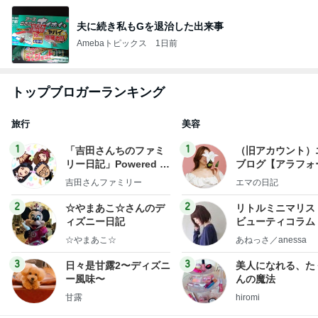
夫に続き私もGを退治した出来事
Amebaトピックス
1日前
トップブロガーランキング
旅行
美容
1
1
「吉田さんちのファミ
（旧アカウント）
リー日記」Powered b
ブログ【アラフォ
y Ameba 吉田さんファ
社売却セカンドラ
吉田さんファミリー
エマの日記
ミリーオフィシャルブ
フ】
ログ
2
2
☆やまあこ☆さんのデ
リトルミニマリス
ィズニー日記
ビューティコラム 
little minimalist'
☆やまあこ☆
あねっさ／anessa
uty colum
3
3
日々是甘露2〜ディズニ
美人になれる、た
ー風味〜
んの魔法
甘露
hiromi