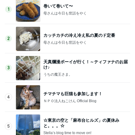
巻いて巻いて〜
1
母さんは今日も世話をやく
カッチカチの冷え冷え私の夏のド定番
2
母さんは今日も世話をやく
天真爛漫ボーイが行く！～ティファナのお届
け♪
3
うちの魔王さま。
チマチマも巨猫も参加します！
4
ＮＰＯ法人ねこけん Official Blog
☆東京の空と「麻布台ヒルズ」の夏休み
と。。。☆
5
Stella’s blog time to move on!