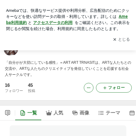
ART TRANSITのブログ
アプリをダウンロードして
ブログの更新通知
を受け取りまし
開く
ょう。
ART TRANSITのブログ
「自分がが大切にしている感性」＝ART ART TRNASITは、ARTな人たちとの
交流や、ARTな人たちのクリエイティブを発信していくことを応援する社会
人サークルです。
16
45
フォロー
フォロワー
投稿
一覧
人気
画像
テーマ