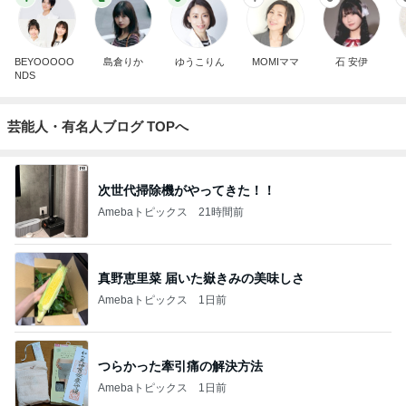
BEYOOOOO
島倉りか
ゆうこりん
MOMIママ
石 安伊
NDS
芸能人・有名人ブログ TOPへ
次世代掃除機がやってきた！！
Amebaトピックス
21時間前
真野恵里菜 届いた嶽きみの美味しさ
Amebaトピックス
1日前
つらかった牽引痛の解決方法
Amebaトピックス
1日前