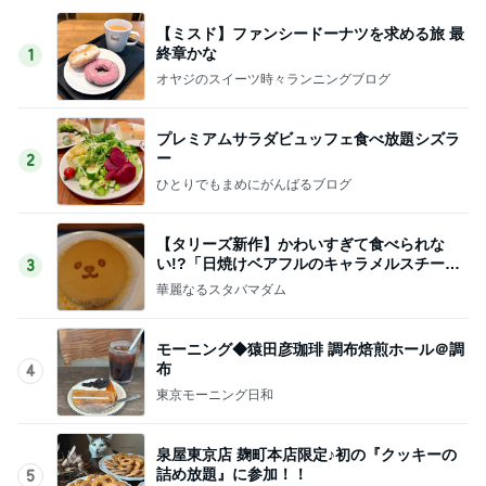
【ミスド】ファンシードーナツを求める旅 最
終章かな
1
オヤジのスイーツ時々ランニングブログ
プレミアムサラダビュッフェ食べ放題シズラ
ー
2
ひとりでもまめにがんばるブログ
【タリーズ新作】かわいすぎて食べられな
い!?「日焼けベアフルのキャラメルスチーム
3
ケーキ」を実食
華麗なるスタバマダム
モーニング◆猿田彦珈琲 調布焙煎ホール＠調
布
4
東京モーニング日和
泉屋東京店 麹町本店限定♪初の『クッキーの
詰め放題』に参加！！
5