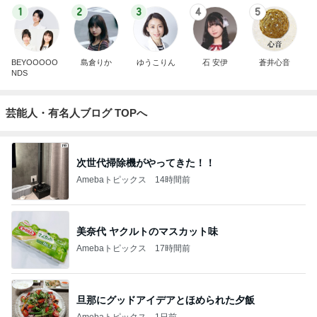
1
2
3
4
5
BEYOOOOO
島倉りか
ゆうこりん
石 安伊
蒼井心音
NDS
芸能人・有名人ブログ TOPへ
次世代掃除機がやってきた！！
Amebaトピックス
14時間前
美奈代 ヤクルトのマスカット味
Amebaトピックス
17時間前
旦那にグッドアイデアとほめられた夕飯
Amebaトピックス
1日前