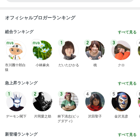
オフィシャルブロガーランキング
総合ランキング
すべて見る
1
2
3
市川團十郎白
小林麻央
だいたひかる
桃
クロ
猿
急上昇ランキング
すべて見る
1
2
3
4
5
デーモン閣下
片岡愛之助
林下清志(ビッ
沢田聖子
金沢克彦
グダディ)
新登場ランキング
すべて見る