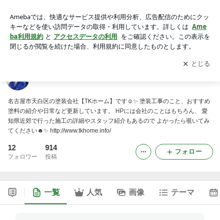
TKホーム のブログ
アプリをダウンロードして
ブログの更新通知
を受け取りまし
開く
ょう。
TKホーム のブログ
名古屋市天白区の塗装会社【TKホーム】です☺✨ 塗装工事のこと、おすすめ
塗料の紹介や日常など更新しています。 HPには会社のことはもちろん、 愛
知県近郊で行った施工の詳細やスタッフ紹介もあるので よかったら覗いてみ
てください☻✨ http://www.tkhome.info/
12
914
フォロー
フォロワー
投稿
一覧
人気
画像
テーマ