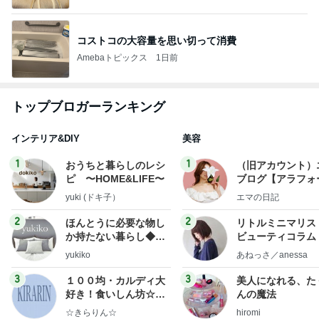
コストコの大容量を思い切って消費
Amebaトピックス
1日前
トップブロガーランキング
インテリア&DIY
美容
1
1
おうちと暮らしのレシ
（旧アカウント）
ピ 〜HOME&LIFE〜
ブログ【アラフォ
社売却セカンドラ
yuki (ドキ子）
エマの日記
フ】
2
2
ほんとうに必要な物し
リトルミニマリス
か持たない暮らし◆Ke
ビューティコラム 
ep Life Simple◆〜イ
little minimalist'
yukiko
あねっさ／anessa
ンテリアのきろく〜
uty colum
3
3
１００均・カルディ大
美人になれる、た
好き！食いしん坊☆き
んの魔法
らりん☆のブログ
☆きらりん☆
hiromi