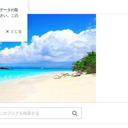
イン
ト
ーのブログです。
す（#^_^#）