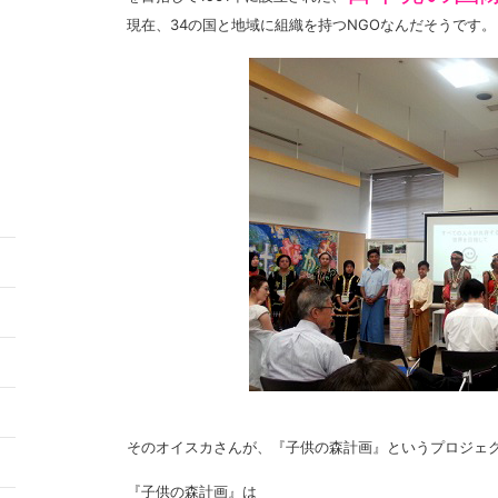
現在、34の国と地域に組織を持つNGOなんだそうです。
5
2
そのオイスカさんが、『子供の森計画』というプロジェ
9
『子供の森計画』は