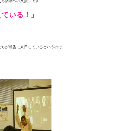
える活動への支援、です。
えている！」
たちが報告に来日しているというので、
。