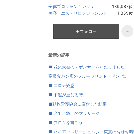
全体ブログランキング
189,987
位
美容・エステサロンジャンル
1,359
位
フォロー
最新の記事
■ 花火大会のスポンサーをいたしました。
高級食パン店のフルーツサンド・ドンパン
■ コロナ疑惑
■ 不運が重なる時。
■動物愛護協会に寄付した結果
■ 必要至急 のマッサージ
■ ブログを書こう！
■ ハイアットリージェンシー東京のおせち料