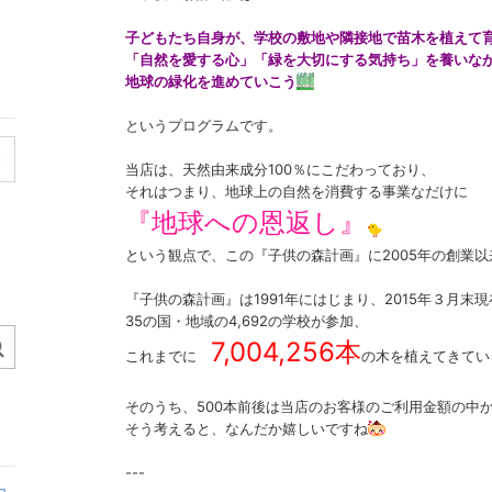
子どもたち自身が、学校の敷地や隣接地で苗木を植えて
「自然を愛する心」「緑を大切にする気持ち」を養いな
地球の緑化を進めていこう
というプログラムです。
当店は、天然由来成分100％にこだわっており、
それはつまり、地球上の自然を消費する事業なだけに
『地球への恩返し』
という観点で、この『子供の森計画』に2005年の創業
『子供の森計画』は1991年にはじまり、2015年３月末現
35の国・地域の4,692の学校が参加、
7,004,256本
これまでに
の木を植えてきてい
そのうち、500本前後は当店のお客様のご利用金額の中
そう考えると、なんだか嬉しいですね
---
ョ