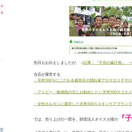
↑
ラ
↑
ン
ラ
キ
ン
ン
キ
グ
ン
上
グ
昇
上
昇
先日もお伝えしましたが、（
記事：『子供の森計画』 
当店が運営する
・天然100％にこだわる旅気分の隠れ家アロマエステサロン・【
・アトピー・敏感肌の方にお勧めしたい天然100％コスメを集めた
・女性ホルモンに着目した天然100％スキンケアブランド・【
『
では、売り上げの一部を、財団法人オイスカ様の
理