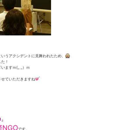
というアクシデントに見舞われたため、
した！
ますｍ(_ _）ｍ
させていただきますね
界」
NGO
です。