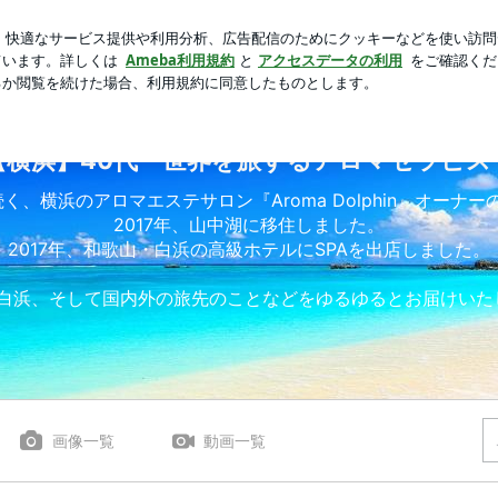
だ暫く待機
芸能人ブログ
人気ブログ
新規登録
ログ
 | 【横浜】40代・世界を旅するアロマセラピスト
【横浜】40代・世界を旅するアロマセラピス
続く、横浜のアロマエステサロン『Aroma Dolphin』オーナ
2017年、山中湖に移住しました。
2017年、和歌山・白浜の高級ホテルにSPAを出店しました。
白浜、そして国内外の旅先のことなどをゆるゆるとお届けいたしま
画像一覧
動画一覧