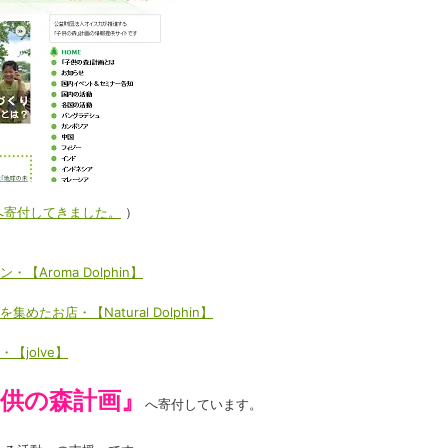
へ寄付してきました。
）
Aroma Dolphin】
お店・【Natural Dolphin】
jolve】
子供の森計画』
へ寄付しています。