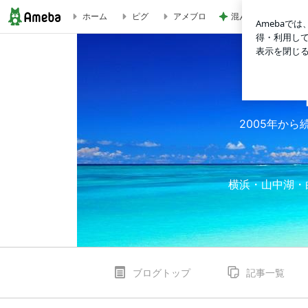
混んでいる病院でま
ホーム
ピグ
アメブロ
■ 『子供の森計画』に寄付してきました。（写真付レポート）
2005年から
横浜・山中湖・
ブログトップ
記事一覧