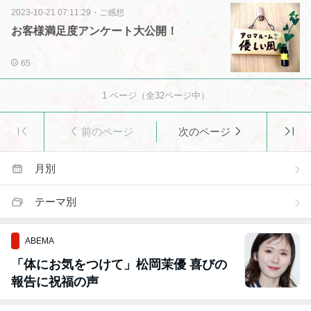
2023-10-21 07:11:29
・
ご感想
お客様満足度アンケート大公開！
65
1
ページ（全
32
ページ中）
前のページ
次のページ
月別
テーマ別
ABEMA
「体にお気をつけて」松岡茉優 喜びの
報告に祝福の声