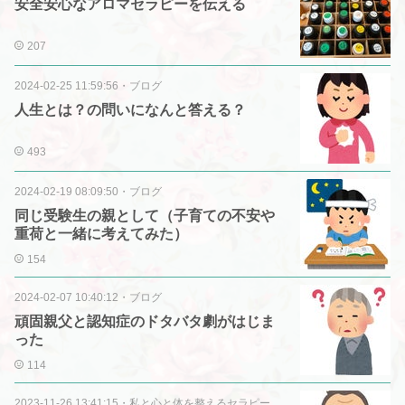
安全安心なアロマセラピーを伝える
207
2024-02-25 11:59:56
・
ブログ
人生とは？の問いになんと答える？
493
2024-02-19 08:09:50
・
ブログ
同じ受験生の親として（子育ての不安や
重荷と一緒に考えてみた）
154
2024-02-07 10:40:12
・
ブログ
頑固親父と認知症のドタバタ劇がはじま
った
114
2023-11-26 13:41:15
・
私と心と体を整えるセラピー