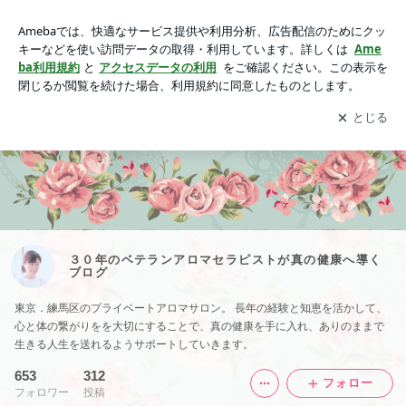
３０年のベテランアロマセラピストが真の健康へ導くブログ
アプリをダウンロードして
ブログの更新通知
を受け取りまし
開く
ょう。
３０年のベテランアロマセラピストが真の健康へ導く
ブログ
東京．練馬区のプライベートアロマサロン。 長年の経験と知恵を活かして、
心と体の繋がりをを大切にすることで、真の健康を手に入れ、ありのままで
生きる人生を送れるようサポートしていきます。
653
312
フォロー
フォロワー
投稿