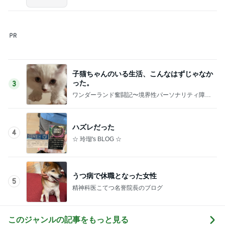
子猫ちゃんのいる生活、こんなはずじゃなか
った。
3
ワンダーランド奮闘記〜境界性パーソナリティ障害
と摂食障害と〜
ハズレだった
4
☆ 玲瑠's BLOG ☆
うつ病で休職となった女性
5
精神科医こてつ名誉院長のブログ
このジャンルの記事をもっと見る