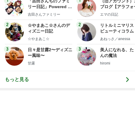
1
1
「吉田さんちのファミ
（旧アカウント）
リー日記」Powered b
ブログ【アラフォ
y Ameba 吉田さんファ
社売却セカンドラ
吉田さんファミリー
エマの日記
ミリーオフィシャルブ
フ】
ログ
2
2
☆やまあこ☆さんのデ
リトルミニマリス
ィズニー日記
ビューティコラム 
little minimalist'
☆やまあこ☆
あねっさ／anessa
uty colum
3
3
日々是甘露2〜ディズニ
美人になれる、た
ー風味〜
んの魔法
甘露
hiromi
もっと見る