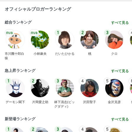
オフィシャルブロガーランキング
総合ランキング
すべて見る
1
2
3
市川團十郎白
小林麻央
だいたひかる
桃
クロ
猿
急上昇ランキング
すべて見る
1
2
3
4
5
デーモン閣下
片岡愛之助
林下清志(ビッ
沢田聖子
金沢克彦
グダディ)
新登場ランキング
すべて見る
1
2
3
4
5