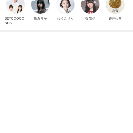
BEYOOOOO
島倉りか
ゆうこりん
石 安伊
蒼井心音
NDS