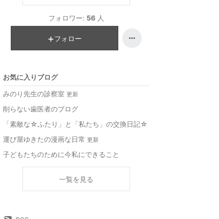
フォロワー:
56
人
フォロー
お気に入りブログ
みのり先生の診察室
更新
削らない歯医者のブログ
「素敵な☆ふたり」と「私たち」の交換日記☆
運び屋ゆきたの漫画な日常
更新
子どもたちのために今私にできること
一覧を見る