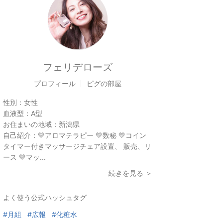
フェリデローズ
プロフィール
ピグの部屋
性別：
女性
血液型：
A型
お住まいの地域：
新潟県
自己紹介：
💛アロマテラピー 💛数秘 💛コイン
タイマー付きマッサージチェア設置、 販売、リ
ース 💛マッ...
続きを見る ＞
よく使う公式ハッシュタグ
#月組
#広報
#化粧水