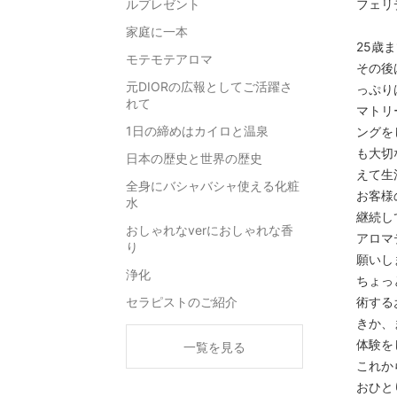
ルプレゼント
フェリ
家庭に一本
25歳
モテモテアロマ
その後
元DIORの広報としてご活躍さ
っぷり
れて
マトリ
1日の締めはカイロと温泉
ングを
も大切
日本の歴史と世界の歴史
えて生
全身にバシャバシャ使える化粧
お客様
水
継続し
おしゃれなverにおしゃれな香
アロマ
り
願いし
浄化
ちょっ
セラピストのご紹介
術する
きか、
体験を
一覧を見る
これか
おひと