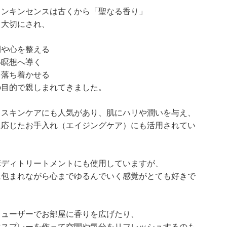
ランキンセンスは古くから「聖なる香り」
て大切にされ、
間や心を整える
い瞑想へ導く
を落ち着かせる
の目的で親しまれてきました。
、スキンケアにも人気があり、肌にハリや潤いを与え、
に応じたお手入れ（エイジングケア）にも活用されてい
。
ボディトリートメントにも使用していますが、
に包まれながら心までゆるんでいく感覚がとても好きで
フューザーでお部屋に香りを広げたり、
マスプレーを作って空間や気分をリフレッシュするのも