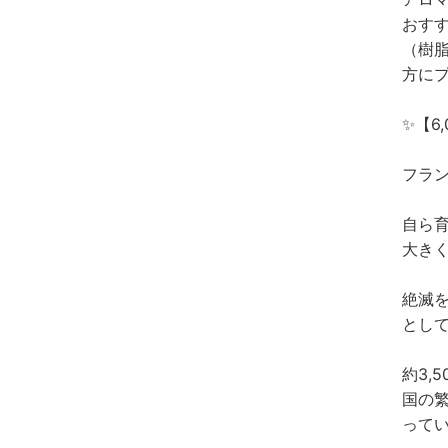
おす
（樹
方に
✨【6
フラ
自ら
大き
絶滅
とし
約3,
国の
って