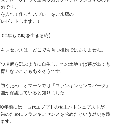
すめです。
脂を入れて作ったスプレーをご来店の
プレゼントします。）
,000年もの時を生きる樹】
ンキンセンスは、どこでも育つ植物ではありません。
育つ場所を選ぶように自生し、他の土地では芽が出ても
く育たないこともあるそうです。
を防ぐため、オマーンでは「フランキンセンスパーク」
て国が保護していると知りました。
500年前には、古代エジプトの女王ハトシェプストが
繁栄のためにフランキンセンスを求めたという歴史も残
います。