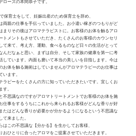
デローズの本間恭子です。
まで保育士をして、妊娠出産のため保育士を辞め、
は両親の仕事を手伝っていました。お小遣い稼ぎのつもりがど
はまりその後はアロマテラピストに。お客様のお体を触るアロ
ートメントもさせていただき、たくさんのお客様のカウンセリ
して来て、考え方、運動、食べるものなど日々の生活がとって
なんだなぁと思い、まずは自分、そして家族の健康を第一に考
活しています。内面も磨いて本当の美しいを目指します。今は
のお体を触る施術はしていませんがアロマテラピーのお仕事は
ています。
テラピーをたくさんの方に知っていただきたいです。宜しくお
ます。
と不思議なのですがアロマトリートメントでお客様のお体を施
お仕事をするうちにこれから来られるお客様がどんな香りが好
またはどんな香りが必要かが分かるようになるという不思議な
して来ました。
らはこの不思議な【分かる】を生かしてお客様、
りおひとりに合ったアロマをご提案させていただきます。