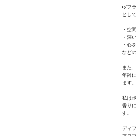
🌿フ
とし
・空
・深
・心
など
また
年齢
ます
私は
香り
す。
ディ
アロ