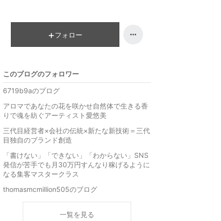
フォロー
このブログのフォロワー
6719b9aのブログ
アロマであなたの花を咲かせ自然体で生きる香
りで魂を紡ぐアーティスト愛悠美
三代目経営者×会社の伝統×新たな新技術＝三代
目独自のブランド創造
「書けない」「できない」「わからない」SNS
発信が苦手でも月30万円すんなり稼げるように
なる集客マスタークラス
thomasmcmillion505のブログ
一覧を見る