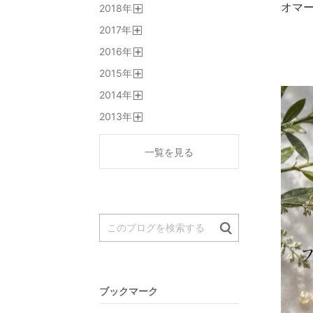
オマ
2018
年
く
開
2017
年
く
開
2016
年
く
開
2015
年
く
開
2014
年
く
開
2013
年
く
開
く
一覧を見る
ブックマーク