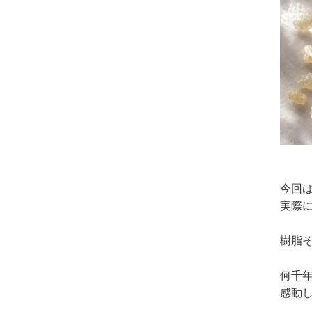
今回
実際
樹脂そ
何千
感動