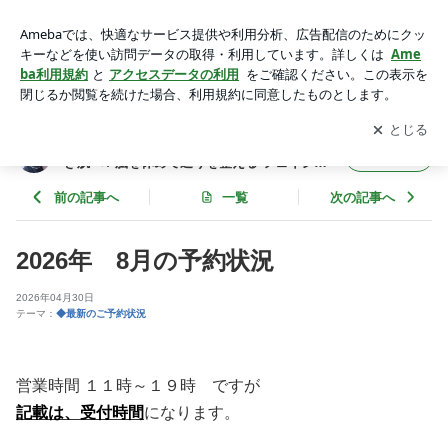
2026年 8月の予約状況 | 【埼玉県川口市】５０代からのたる
み・ゆらぎ肌へ / 脳を休めて巡りを整える フェイシャルサロン
アプリをダウンロードして
ブログの更新通知
を受け取りまし
開く
樹an
ょう。
【埼玉県川口市】５０代からのたるみ・ゆら
フォロー
ぎ肌へ / 脳を休めて巡りを整える フェイシャ
ルサロン樹an
前の記事へ
一覧
次の記事へ
2026年 8月の予約状況
2026年04月30日
テーマ：
◆最新のご予約状況
営業時間 １１時～１９時 ですが
記載は、受付時間
になります。