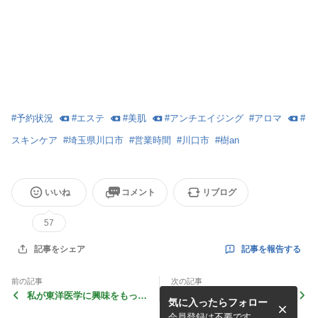
#
予約状況
#
エステ
#
美肌
#
アンチエイジング
#
アロマ
#
スキンケア
#
埼玉県川口市
#
営業時間
#
川口市
#
樹an
いいね
コメント
リブログ
57
記事を報告する
記事をシェア
前の記事
次の記事
私が東洋医学に興味をもった
東洋医学を学びサロンに、絶
気に入ったらフォロー
きっかけ。「唇の腫れ」から
賛習得中！
の体験談
会員登録は不要です