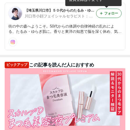
【埼玉県川口市】５０代からのたるみ・ゆらぎ肌へ / 脳を休めて巡りを整える フェイシャルサロン樹an
フォロー
川口市小顔フェイシャルセラピスト：美津樹
街の中の森へようこそ。50代からの体調や自律神経の乱れによ
る、たるみ・ゆらぎ肌に。香りと東洋の知恵で脳を深く休め、気・
血・水を巡らせて根本から若々しい素肌へ導きます。 （たるみ／
くすみ／むくみ／食いしばり／肩こり／疲れ顔）
この記事を読んだ人におすすめ
ピックアップ