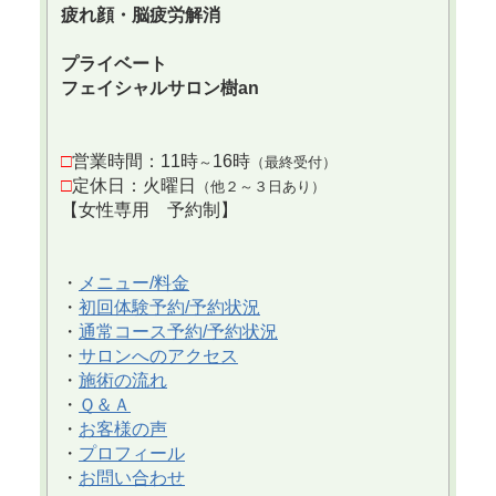
疲れ顔・脳疲労解消
プライベート
フェイシャルサロン樹an
□
営業時間：11時
16時
～
（最終受付）
□
定休日：火曜日
（他２～３日あり）
【女性専用 予約制】
・
メニュー/料金
・
初回体験予約/予約状況
・
通常コース予約/予約状況
・
サロンへのアクセス
・
施術の流れ
・
Ｑ＆Ａ
・
お客様の声
・
プロフィール
・
お問い合わせ