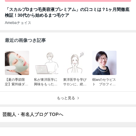
「スカルプDまつ毛美容液プレミアム」の口コミは？1ヶ月間徹底
検証！30代から始めるまつ毛ケア
Amebaチョイス
最近の画像つき記事
【夏の季節限
私が東洋医学に
東洋医学を学び
樹anのセラピス
定】紫外線ダメ
興味をもったき
サロンに、絶賛
ト プロフィー
ージを溜め込ま
っかけ。「唇の
習得中！
ル
ない！この夏受
腫れ」からの体
けたい「選べる
験談
もっと見る
3つのセットオ
プション」
芸能人・有名人ブログ TOPへ