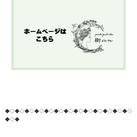
◆◇◆◇◆◇◆◇◆◇◆◇◆◇◆◇◆◇◆◇◆◇◆◇◆◇
◆◇◆