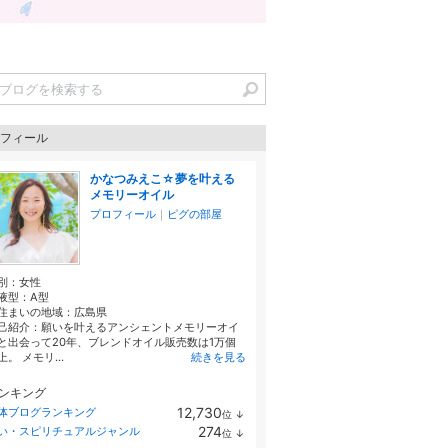
フィール
かなつみえこ☆夢を叶える
メモリーオイル
プロフィール
｜
ピグの部屋
別：
女性
液型：
A型
住まいの地域：
広島県
己紹介：願いを叶えるアンシェントメモリーオイ
と出会って20年、ブレンドオイル販売数は1万個
上。 メモリ...
続きを見る
ンキング
12,730
体ブログランキング
位
↓
ラ
274
い・スピリチュアルジャンル
位
↓
ン
ラ