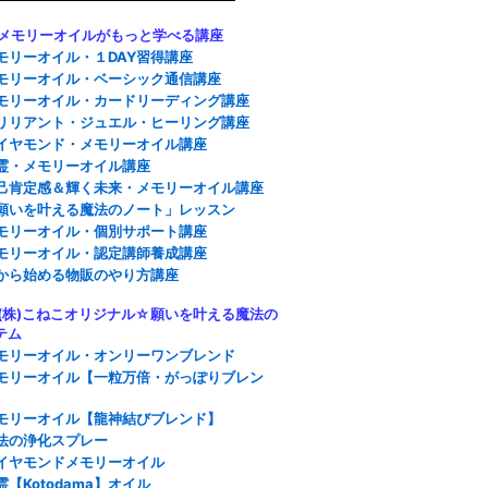
モリーオイルがもっと学べる講座
モリーオイル・１DAY習得講座
モリーオイル・ベーシック通信講座
モリーオイル・カードリーディング講座
リリアント・ジュエル・ヒーリング講座
イヤモンド・メモリーオイル講座
霊・メモリーオイル講座
己肯定感＆輝く未来・メモリーオイル講座
願いを叶える魔法のノート」レッスン
モリーオイル・個別サポート講座
モリーオイル・認定講師養成講座
から始める物販のやり方講座
株)こねこオリジナル☆願いを叶える魔法の
テム
モリーオイル・オンリーワンブレンド
モリーオイル【一粒万倍・がっぽりブレン
モリーオイル【龍神結びブレンド】
法の浄化スプレー
イヤモンドメモリーオイル
霊【Kotodama】オイル