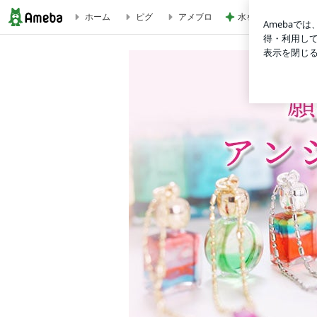
ホーム
ピグ
アメブロ
水を求めた配達員の
《かなつみえこのアンシェントメモリーオイル講座》講座一覧