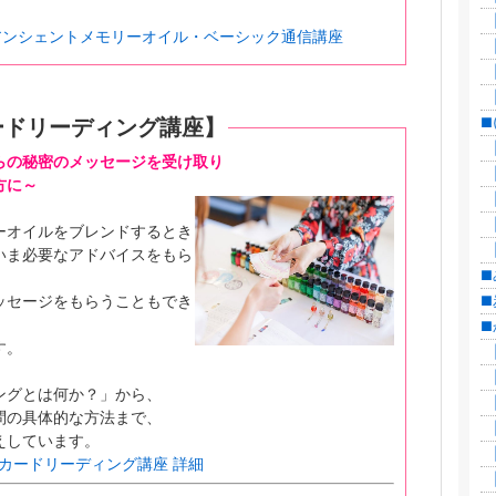
|
アンシェントメモリーオイル・ベーシック通信講座
|
|
|
ードリーディング講座】
■
|
らの秘密のメッセージを受け取り
|
方に～
|
|
ーオイルをブレンドするとき
|
いま必要なアドバイスをもら
■
ッセージをもらうこともでき
■
■
す。
|
|
ングとは何か？」から、
|
問の具体的な方法まで、
|
えしています。
|
カードリーディング講座 詳細
|