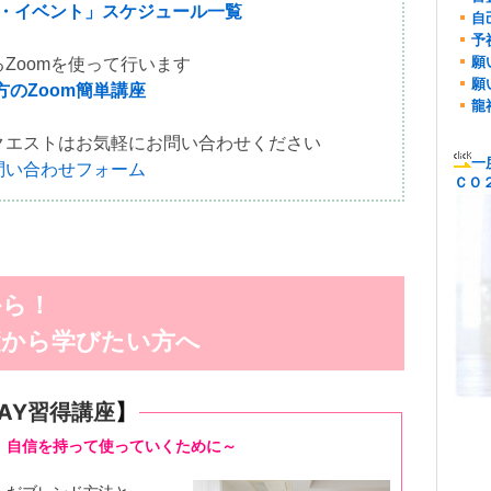
座・イベント」スケジュール一覧
自
予
願
Zoomを使って行います
願
のZoom簡単講座
龍
クエストはお気軽にお問い合わせください
一
問い合わせフォーム
ＣＯ
から！
礎から学びたい方へ
AY習得講座
】
、
自信を持って使っていくために～