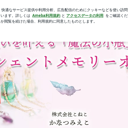
悲劇の後編
芸能人ブログ
人気ブログ
新規登録
ログ
 | 願いを叶える魔法のアンシェントメモリーオイル☆かなつ