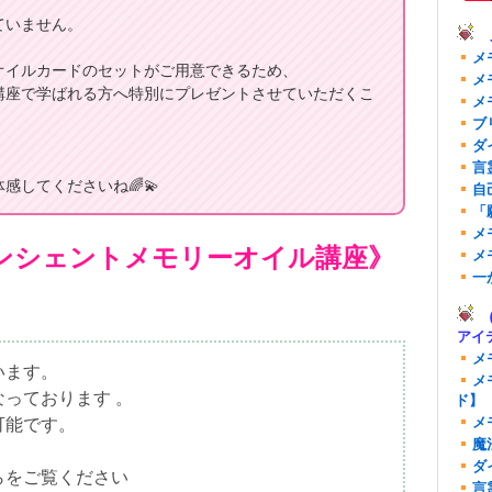
ていません。
メ
メ
オイルカードのセットがご用意できるため、
メ
講座で学ばれる方へ特別にプレゼントさせていただくこ
メ
ブ
ダ
言
感してくださいね🌈💫
自
「
メ
ンシェントメモリーオイル講座》
メ
一
(
アイ
メ
います。
メ
っております 。
ド】
メ
可能です。
魔
ダ
らをご覧ください
言