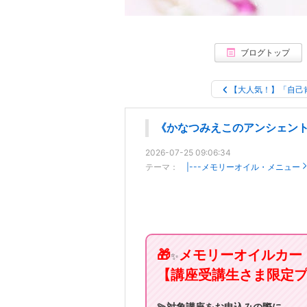
ブログトップ
【大人気！】「自己
《かなつみえこのアンシェン
2026-07-25 09:06:34
テーマ：
|---メモリーオイル・メニュー
🎁
メモリーオイルカー
✨
【講座受講生さま限定
💫対象講座をお申込みの際に