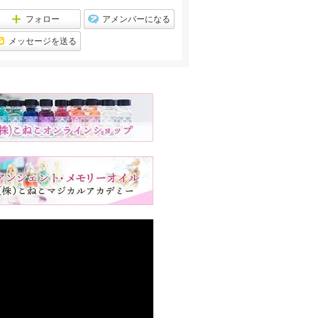
キ
ン
ン
キ
フォロー
アメンバーになる
グ
ン
下
グ
メッセージを送る
降
下
降