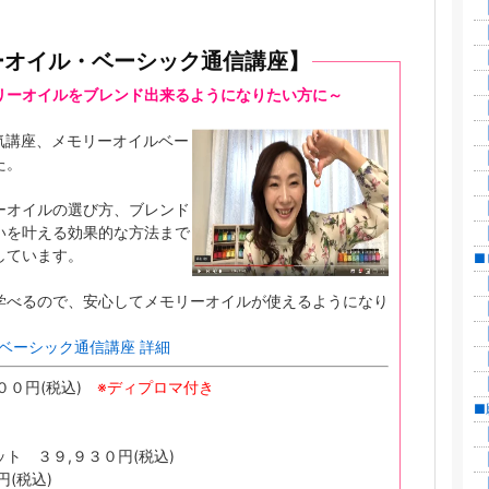
|
|
ーオイル・ベーシック通信講座】
|
|
リーオイルをブレンド出来るようになりたい方に
～
|
|
気講座、メモリーオイルベー
|
た。
|
ーオイルの選び方、ブレンド
|
いを叶える効果的な方法まで
|
しています。
■
|
学べるので、安心してメモリーオイルが使えるようになり
|
|
ベーシック通信講座 詳細
|
|
００円(税込)
※ディプロマ付き
■
|
ト ３９,９３０円(税込)
|
(税込)
|