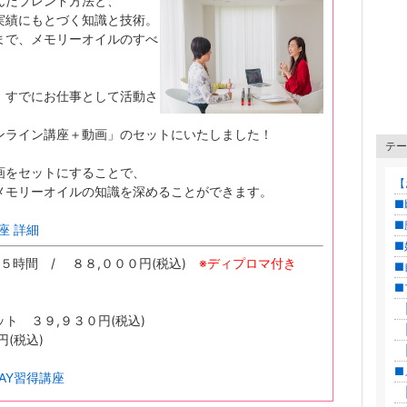
んだブレンド方法と、
実績にもとづく知識と技術。
まで、メモリーオイルのすべ
、すでにお仕事として活動さ
ンライン講座＋動画」のセットにいたしました！
テー
画をセットにすることで、
【
メモリーオイルの知識を深めることができます。
■
■
座 詳細
■
,５時間 / ８８,０００円(税込)
※ディプロマ付き
■
■
|
ト ３９,９３０円(税込)
|
(税込)
|
■
AY習得講座
|