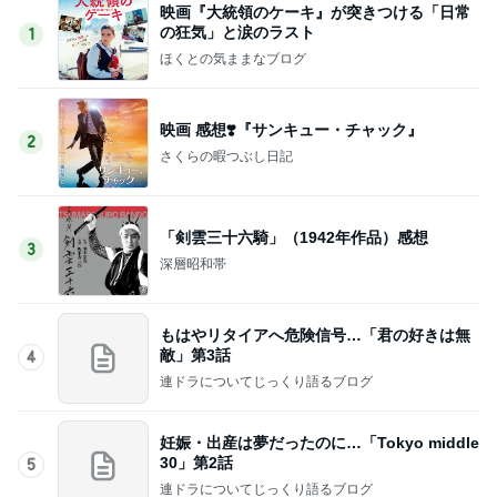
映画『大統領のケーキ』が突きつける「日常
の狂気」と涙のラスト
1
ほくとの気ままなブログ
映画 感想❣️『サンキュー・チャック』
2
さくらの暇つぶし日記
「剣雲三十六騎」（1942年作品）感想
3
深層昭和帯
もはやリタイアへ危険信号…「君の好きは無
敵」第3話
4
連ドラについてじっくり語るブログ
妊娠・出産は夢だったのに…「Tokyo middle
30」第2話
5
連ドラについてじっくり語るブログ