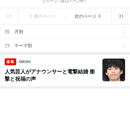
1
ページ（全
11
ページ中）
前のページ
次のページ
月別
テーマ別
速報
ABEMA
人気芸人がアナウンサーと電撃結婚 衝
撃と祝福の声