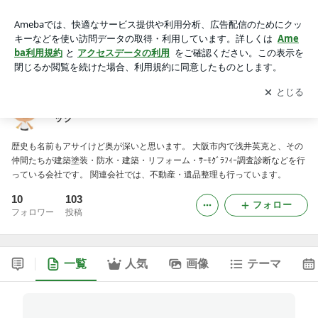
内、外部塗装・エイジング塗装等は株式会社アームテック
アプリをダウンロードして
ブログの更新通知
を受け取りまし
開く
ょう。
内、外部塗装・エイジング塗装等は株式会社アームテ
ック
歴史も名前もアサイけど奥が深いと思います。 大阪市内で浅井英克と、その
仲間たちが建築塗装・防水・建築・リフォーム・ｻｰﾓｸﾞﾗﾌｨｰ調査診断などを行
っている会社です。 関連会社では、不動産・遺品整理も行っています。
10
103
フォロー
フォロワー
投稿
一覧
人気
画像
テーマ