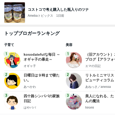
コストコで考え購入した瓶入りのツナ
Amebaトピックス
1日前
トップブロガーランキング
子育て
美容
1
1
kosodatefulな毎日 ～
（旧アカウント）
オギャ子の暴走～
ブログ【アラフォ
社売却セカンドラ
オギャ子
エマの日記
フ】
2
2
日曜日は９時まで寝た
リトルミニマリス
い。
ビューティコラム 
little minimalist'
あべかわ
あねっさ／anessa
uty colum
3
3
四十路シンパパの家族
美人になれる、た
日記
んの魔法
はやパパ
hiromi