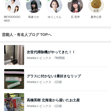
BEYOOOOO
島倉りか
ゆうこりん
石 安伊
蒼井心音
NDS
芸能人・有名人ブログ TOPへ
次世代掃除機がやってきた！！
Amebaトピックス
7時間前
グラスに付かない1番好きなリップ
Amebaトピックス
1日前
高橋英樹 北海道から届いたお土産
Amebaトピックス
1日前