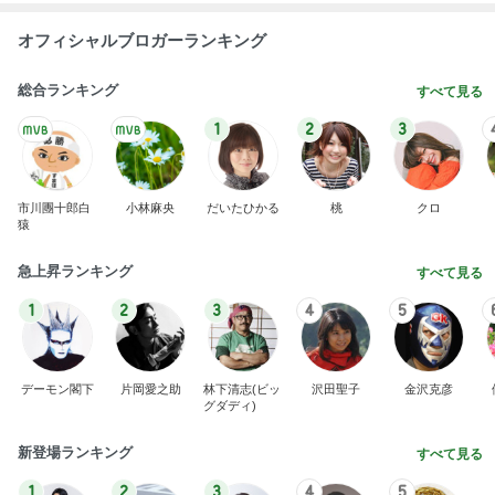
オフィシャルブロガーランキング
総合ランキング
すべて見る
1
2
3
市川團十郎白
小林麻央
だいたひかる
桃
クロ
猿
急上昇ランキング
すべて見る
1
2
3
4
5
デーモン閣下
片岡愛之助
林下清志(ビッ
沢田聖子
金沢克彦
グダディ)
新登場ランキング
すべて見る
1
2
3
4
5