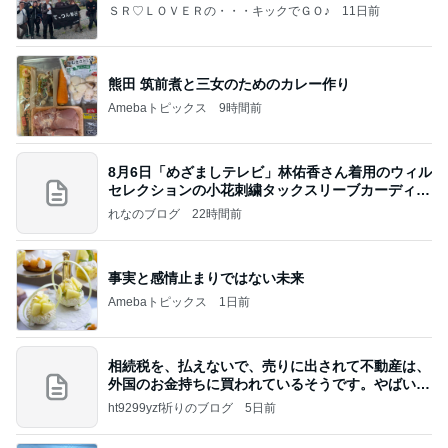
ＳＲ♡ＬＯＶＥＲの・・・キックでＧＯ♪
11日前
熊田 筑前煮と三女のためのカレー作り
Amebaトピックス
9時間前
8月6日「めざましテレビ」林佑香さん着用のウィル
セレクションの小花刺繍タックスリーブカーディガ
ン
れなのブログ
22時間前
事実と感情止まりではない未来
Amebaトピックス
1日前
相続税を、払えないで、売りに出されて不動産は、
外国のお金持ちに買われているそうです。やばいで
すよ
ht9299yzf祈りのブログ
5日前