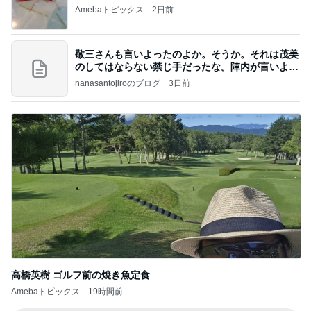
Amebaトピックス
2日前
敬三さんも言いよったのよか。そうか。それは茂美
のしてはならない禁じ手だったな。陣内が言いよる
のよ
nanasantojiroのブログ
3日前
高橋英樹 ゴルフ前の焼き魚定食
Amebaトピックス
19時間前