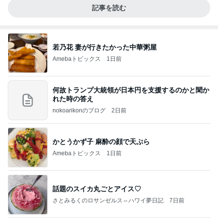
記事を読む
若乃花 妻が行きたかった中華粥屋
Amebaトピックス
1日前
何故トランプ大統領が日本円を支援するのかと聞か
れた時の答え
nokoarikonのブログ
2日前
かとうかず子 麻酔の顔で天ぷら
Amebaトピックス
1日前
話題のスイカ丸ごとアイス♡
さとみるくのロサンゼルス⇔ハワイ夢日記
7日前