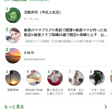
カメラ(風景写真)
9,436人参加中
1
北軽井沢［半住人生活］
やっちゃん
2
銀座のママブログ✨美肌で開運✨銀座ママが作った化
粧品✨銀座クラブ高嶋25歳で開店✨高嶋りえ子 お着
物でエルメス バーキン コーデ
【銀座クラブ高嶋】元OL婚約破棄から24歳で銀座ママ25歳でオーナーママ銀座 美肌で開運♡パワースポット巡り高嶋りえ子ブログ
3
S M R
likeabridgeover
4
5
6
7
8
秘密基地
Akinobu Tanig
妻に先立たれ
埼玉発 おと
「やす」のの
uchi | Itoshima
た老人ブログ
なの小探険
んびり日常記
Landscape Ph
otographer
もっと見る