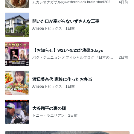
補
ムカシオナガザルのwesternblack brain stool2024
4日前
年（令和6）11月25日以来減酒断煙再開ムカシオナ
ガザル
開いた口が塞がらないずさんな工事
Amebaトピックス
1日前
【お知らせ】9/21〜9/23北海道3days
パク・ジュニョン オフィシャルブログ 「日本の
2日前
心」 powered by Ameba
渡辺美奈代 家族に作ったお弁当
Amebaトピックス
1日前
大谷翔平の裏の顔
トニー・ラエリアン
2日前