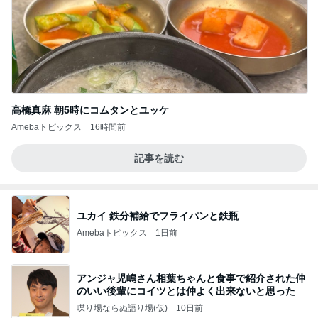
高橋真麻 朝5時にコムタンとユッケ
Amebaトピックス
16時間前
記事を読む
ユカイ 鉄分補給でフライパンと鉄瓶
Amebaトピックス
1日前
アンジャ児嶋さん相葉ちゃんと食事で紹介された仲
のいい後輩にコイツとは仲よく出来ないと思った
喋り場ならぬ語り場(仮)
10日前