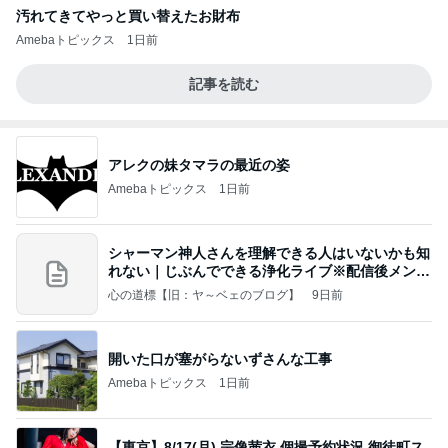
汚れてきてやっと買い替えたお財布
Amebaトピックス
1日前
記事を読む
アレクの妹タマラの最近の姿
Amebaトピックス
1日前
シャーマン神人さんを理解できる人はいないかも知
れない｜じぶんでできる浄化ライブ※配信後メンバ
ー限
心の道標【旧：ヤ～ベェのブログ】
9日前
開いた口が塞がらないずさんな工事
Amebaトピックス
1日前
【東京】8/17(月) 宗像茜衣 個撮予約状況 御徒町ス