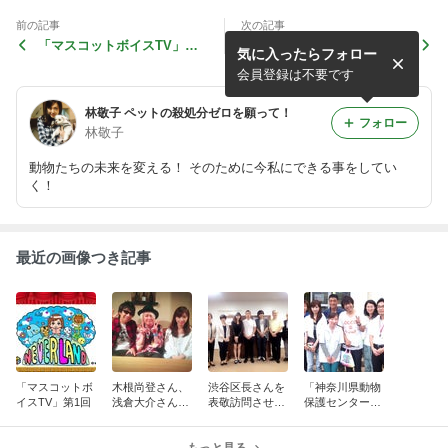
前の記事
次の記事
「マスコットボイスTV」第1
木根尚登さん、浅倉大介さん
気に入ったらフォロー
回
との対談⭐︎
会員登録は不要です
林敬子 ペットの殺処分ゼロを願って！
フォロー
林敬子
動物たちの未来を変える！ そのために今私にできる事をしてい
く！
最近の画像つき記事
「マスコットボ
木根尚登さん、
渋谷区長さんを
「神奈川県動物
イスTV」第1回
浅倉大介さんと
表敬訪問させて
保護センター」
の対談⭐︎
いただきまし
に行ってきまし
た！
た！