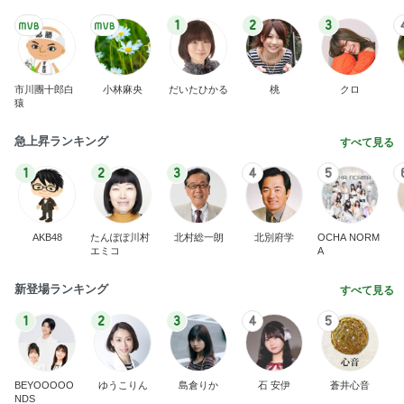
1
2
3
市川團十郎白
小林麻央
だいたひかる
桃
クロ
猿
急上昇ランキング
すべて見る
1
2
3
4
5
AKB48
たんぽぽ川村
北村総一朗
北別府学
OCHA NORM
エミコ
A
新登場ランキング
すべて見る
1
2
3
4
5
BEYOOOOO
ゆうこりん
島倉りか
石 安伊
蒼井心音
NDS