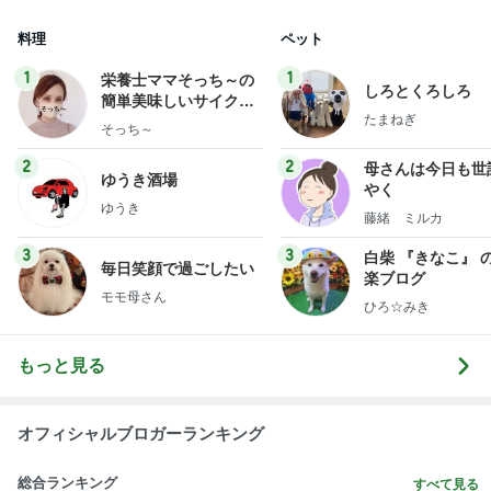
料理
ペット
1
1
栄養士ママそっち～の
しろとくろしろ
簡単美味しいサイクル
たまねぎ
献立
そっち～
2
2
母さんは今日も世
ゆうき酒場
やく
ゆうき
藤緒 ミルカ
3
3
白柴 『きなこ』 
毎日笑顔で過ごしたい
楽ブログ
モモ母さん
ひろ☆みき
もっと見る
オフィシャルブロガーランキング
総合ランキング
すべて見る