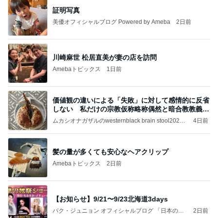
証明写真
美優オフィシャルブログ Powered by Ameba
2日前
川崎麻世 松居直美が妻の店を訪問
Amebaトピックス
1日前
価値観の違いによる「失敗」に対して感情的に反省
しない 私だけの宗教仮称略称偶然と暗合教教義候
補
ムカシオナガザルのwesternblack brain stool2024
4日前
年（令和6）11月25日以来減酒断煙再開ムカシオナ
ガザル
髪の量が多くても安心なヘアクリップ
Amebaトピックス
2日前
【お知らせ】9/21〜9/23北海道3days
パク・ジュニョン オフィシャルブログ 「日本の
2日前
心」 powered by Ameba