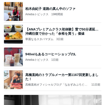
柏木由紀子 道路の真ん中のソファ
Amebaトピックス
19時間前
【ANAプレミアムクラス初体験】雷で50分遅延…
沖縄往復で分かった「余裕を買う」価値
華麗なるスタバマダム
3日前
940mlもあるコーヒーショップのL
Amebaトピックス
1日前
高橋直純のトラブルメーカー第1167回更新しまし
た！
高橋直純オフィシャルブログ「なおずみぶろぐ」
11日前
Powered by Ameba