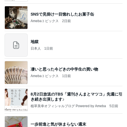
SNSで見掛け一目惚れしたお菓子缶
Amebaトピックス
2日前
地獄
日本人
1日前
凄いと思った今どきの中学生の買い物
Amebaトピックス
1日前
8月2日放送のTBS「週刊さんまとマツコ」先週に引
き続き出演します♪
植草美幸オフィシャルブログ Powered by Ameba
5日前
一歩前進と気が休まらない週末