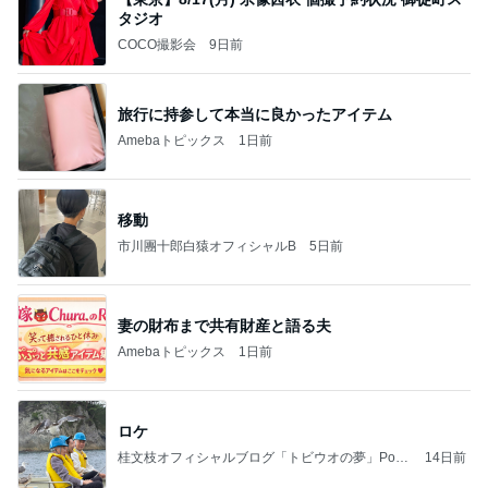
タジオ
COCO撮影会
9日前
旅行に持参して本当に良かったアイテム
Amebaトピックス
1日前
移動
市川團十郎白猿オフィシャルB
5日前
妻の財布まで共有財産と語る夫
Amebaトピックス
1日前
ロケ
桂文枝オフィシャルブログ「トビウオの夢」Pow
14日前
ered by Ameba