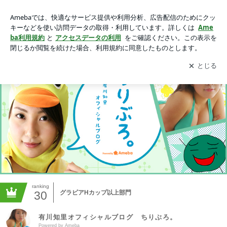
有川知里オフィシャルブログ ちりぶろ。 Powered by Ame
ba
アプリをダウンロードして
ブログの更新通知
を受け取りまし
開く
ょう。
ranking
30
グラビアHカップ以上部門
有川知里オフィシャルブログ ちりぶろ。
Powered by Ameba