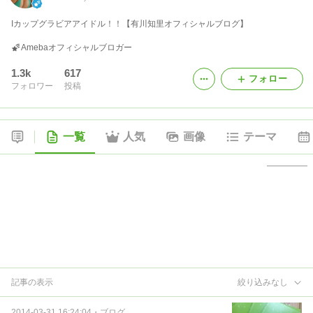
Iカップグラビアアイドル！！【有川知里オフィシャルブログ】
Amebaオフィシャルブロガー
1.3k
617
フォロー
フォロワー
投稿
一覧
人気
画像
テーマ
記事の表示
絞り込みなし
2014-03-31 16:24:04
・
ブログ