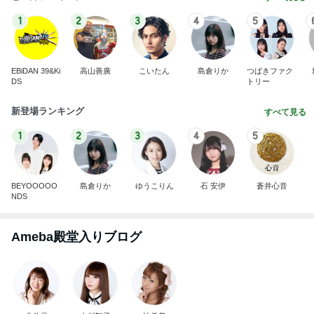
1
2
3
4
5
EBiDAN 39&Ki
高山善廣
こいたん
島倉りか
つばきファク
DS
トリー
新登場ランキング
すべて見る
1
2
3
4
5
BEYOOOOO
島倉りか
ゆうこりん
石 安伊
蒼井心音
NDS
Ameba殿堂入りブログ