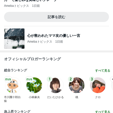
Amebaトピックス
1日前
記事を読む
心が救われたママ友の優しい一言
Amebaトピックス
1日前
オフィシャルブロガーランキング
総合ランキング
すべて見る
1
2
3
市川團十郎白
小林麻央
だいたひかる
桃
クロ
猿
急上昇ランキング
すべて見る