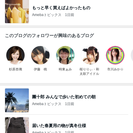
もっと早く買えばよかったもの
Amebaトピックス
1日前
このブログのフォロワーが興味のあるブログ
杉原杏璃
伊藤 桃
時東ぁみ
桜りりぃ・和
市川みか☆
太鼓アイドル
團十郎 みんなで歩いた初めての朝
Amebaトピックス
1日前
届いた春夏用の物が真冬仕様
Amebaトピックス
1日前