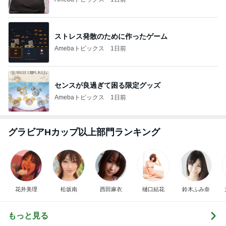
ストレス発散のために作ったゲーム
Amebaトピックス
1日前
センスが良過ぎて困る限定グッズ
Amebaトピックス
1日前
グラビアHカップ以上部門ランキング
花井美理
松坂南
西田麻衣
樋口結花
鈴木ふみ奈
もっと見る