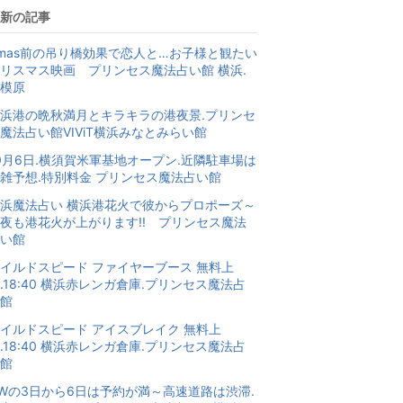
新の記事
mas前の吊り橋効果で恋人と…お子様と観たい
リスマス映画 プリンセス魔法占い館 横浜.
模原
浜港の晩秋満月とキラキラの港夜景.プリンセ
魔法占い館VIViT横浜みなとみらい館
0月6日.横須賀米軍基地オープン.近隣駐車場は
雑予想.特別料金 プリンセス魔法占い館
浜魔法占い 横浜港花火で彼からプロポーズ～
夜も港花火が上がります!! プリンセス魔法
い館
イルドスピード ファイヤーブース 無料上
.18:40 横浜赤レンガ倉庫.プリンセス魔法占
館
イルドスピード アイスブレイク 無料上
.18:40 横浜赤レンガ倉庫.プリンセス魔法占
館
Wの3日から6日は予約が満～高速道路は渋滞.