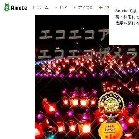
だいた 息子がチッ
ホーム
ピグ
アメブロ
薬剤師アキが管理 コロナ対策-2 プリンセス魔法占い館は安心