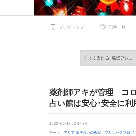
ブログトップ
記事一覧
よく当たる‼秘伝アレクサンドリアの魔法タロット占いｰ1 プリンセス魔法占い館で人気No1
薬剤師アキが管理 コロ
占い館は安心･安全に利
2020-05-12 02:47:34
テーマ：
アリア 魔法占いの教室 プリンセスブログ