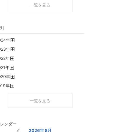
一覧を見る
別
024
年
開
023
年
く
開
022
年
く
開
021
年
く
開
020
年
く
開
019
年
く
開
く
一覧を見る
レンダー
2026年 8月