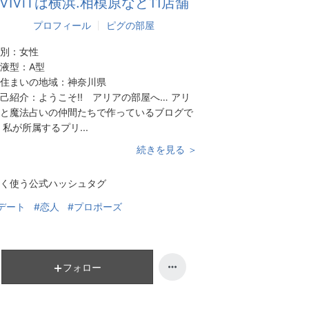
VIViTは横浜.相模原など11店舗
プロフィール
ピグの部屋
別：
女性
液型：
A型
住まいの地域：
神奈川県
己紹介：
ようこそ!! アリアの部屋へ… アリ
と魔法占いの仲間たちで作っているブログで
 私が所属するプリ...
続きを見る ＞
く使う公式ハッシュタグ
デート
#恋人
#プロポーズ
フォロー