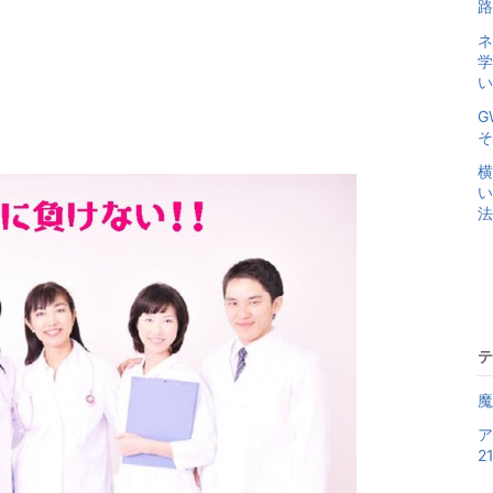
路
ネ
学
い
G
そ
横
い
法
テ
魔
ア
21