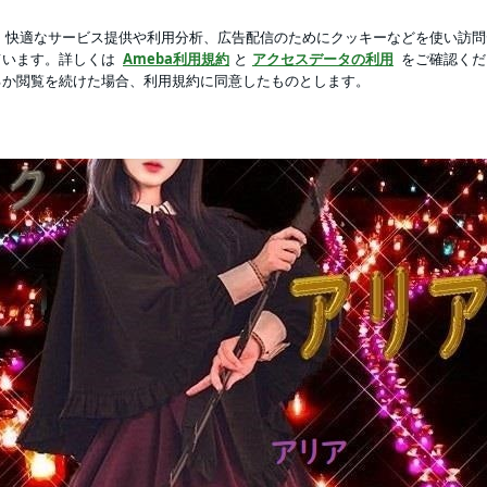
コイ表紙の雑誌
芸能人ブログ
人気ブログ
新規登録
ロ
･安全に利用できます | 横浜魔法占い アリア魔法の部屋 不