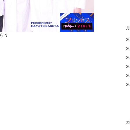
月
方々
2
2
2
2
2
2
カ