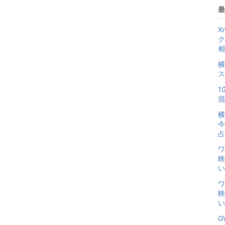
最
X
ク
相
横
ス
1
混
横
今
占
ワ
映
い
ワ
映
い
G