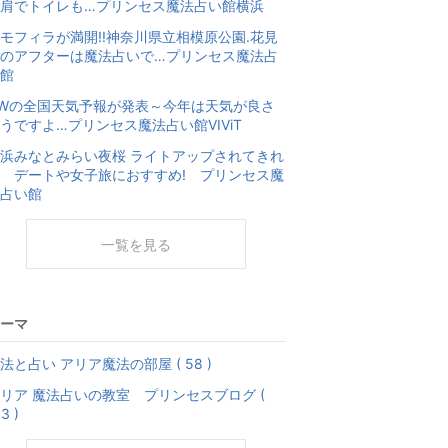
肩でトイレも…プリンセス魔法占い館横浜
モフィラが満開!!神奈川県立相模原公園.花見
のアフターは魔法占いで…プリンセス魔法占
館
Wの全国天気予報が発表～今年は天気が良さ
うですよ…プリンセス魔法占い館VIViT
浜みなとみらい夜桜 ライトアップされてきれ
 デートや女子旅におすすめ! プリンセス魔
占い館
一覧を見る
ーマ
法と占い アリア魔法の部屋 ( 58 )
リア 魔法占いの教室 プリンセスブログ (
3 )