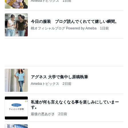
今週から停電が始まる?! 片山さつき大臣の警告がE
BS、RV、そしてGESARA宣言が⁈
心の道標【旧：ヤ～ベェのブログ】
13時間前
無料で一般公開されている銀行
Amebaトピックス
16時間前
20260803 鬼郁隊4人衆で中ちゃん釣行 写メ
中ちゃんのブログ
2日前
貼るのをやめポケットに入れた物