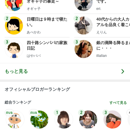
Amebaトピックス
2日前
悲しすぎて立ち直れない。
クロオフィシャルブログPowered by Ameba
1日前
購入制限でGETしたWeb限定ハンカチ
Amebaトピックス
1日前
明日は1人で
だいたひかるオフィシャルブログ Powered by Ame
1日前
ba