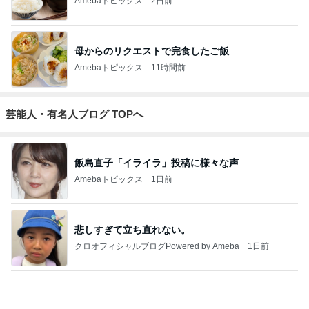
3
銀の滴降る降るまわりに・・・
illallan
4
5
6
7
8
Shiori's「on」
TOKYO REAL
coco-eririko大
*** あやのハピ
UNIQLOコー
N
style〜干物女
CLOTHES 大
人のプチプラ
ログ ***
ディネート日
の成長記〜
人世代のリア
mixコーデ
記
ルクローズ
もっと見る
トップブロガーランキング
子育て
ファッション
1
1
kosodatefulな毎日 ～
妻です。ママです
オギャ子の暴走～
です。
オギャ子
eri.