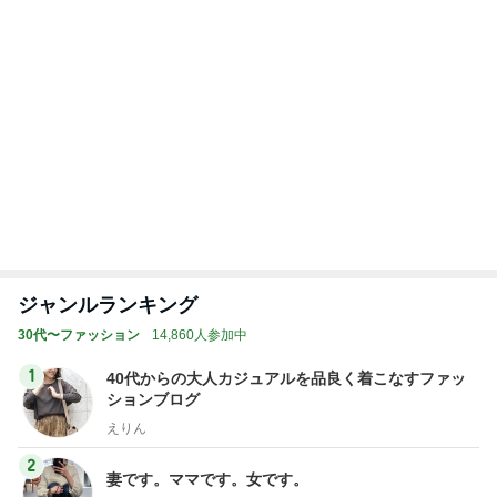
急上昇ランキング
すべて見る
1
2
3
4
5
EBiDAN 39&Ki
高山善廣
こいたん
島倉りか
つばきファク
DS
トリー
新登場ランキング
すべて見る
1
2
3
4
5
BEYOOOOO
島倉りか
ゆうこりん
石 安伊
蒼井心音
NDS