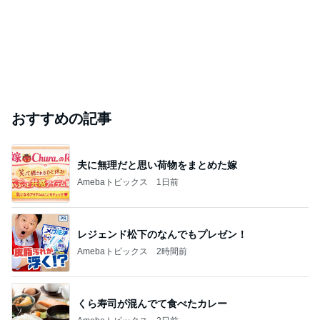
「痩せすぎ」小学生ギャルモデルに心配の声
Amebaトピックス
1日前
2026/07/28(K) 4本
何でかな？何でだろ？
11日前
ジャンルランキング
30代〜ファッション
14,860人参加中
1
40代からの大人カジュアルを品良く着こなすファッ
ションブログ
えりん
2
妻です。ママです。女です。
eri.