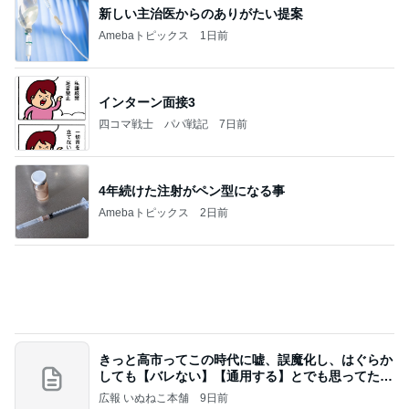
Amebaトピックス
1日前
【ヤマハ発動機】～トートバック～【三越伊勢丹】
株主優待を楽しんで～tasayuryのブログ
14日前
シャネル新作のヴィンテージな特徴
Amebaトピックス
1日前
業務用アイスどこに売ってる？ロッテやタカナシ等
安い市販の2リットルアイスは業務スーパーやシャ
トレ
AKO | Smart Life
8日前