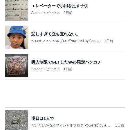
Amebaトピックス
1日前
インターン面接3
四コマ戦士 パパ戦記
7日前
4年続けた注射がペン型になる事
Amebaトピックス
2日前
きっと高市ってこの時代に嘘、誤魔化し、はぐらか
しても【バレない】【通用する】とでも思ってたん
だろ
広報 いぬねこ本舗
9日前