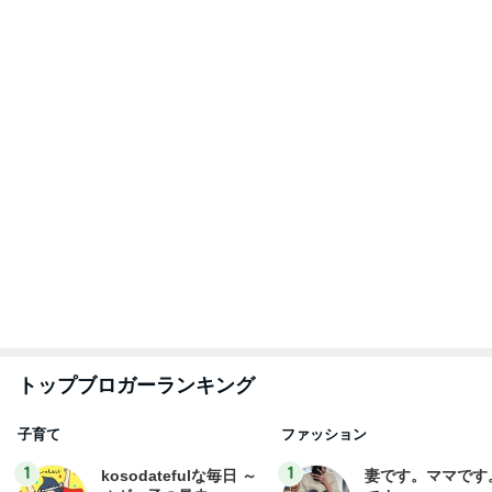
横浜SOGOうまいもの大会
nanaオフィシャルブログ Powered by Ameba
11日前
モト冬樹 妻が作ったビシソワーズ
Amebaトピックス
1日前
2026/07/28(K) 4本
何でかな？何でだろ？
11日前
エレベーターで小用を足す子供