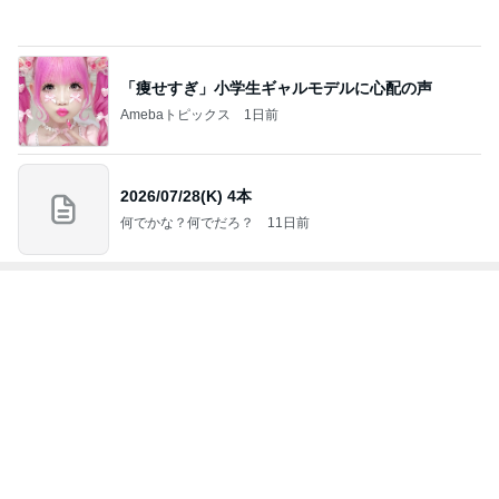
2
2
日曜日は９時まで寝た
40代からの大人
い。
アルを品良く着こ
ファッションブロ
あべかわ
えりん
3
3
四十路シンパパの家族
銀の滴降る降るま
日記
に・・・
はやパパ
illallan
もっと見る
オフィシャルブロガーランキング
総合ランキング
すべて見る
1
2
3
市川團十郎白
小林麻央
だいたひかる
桃
クロ
猿