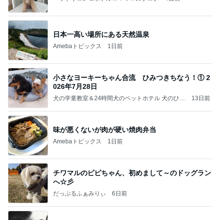
日本一高い場所にある天然温泉
Amebaトピックス
1日前
小さなヨーキーちゃん合流 ひみつきちなう！① 2
026年7月28日
犬の学童教室＆24時間犬のペットホテル 犬のひみ
13日前
つきち日誌
味が悪くないが肉が硬い焼肉弁当
Amebaトピックス
1日前
チワマルのピピちゃん、初めまして～のドッグラン
へ☆彡
だっぷるふぁみりぃ
6日前