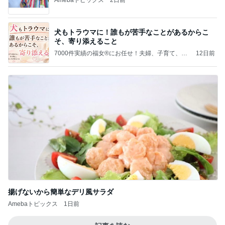
犬もトラウマに！誰もが苦手なことがあるからこ
そ、寄り添えること
7000件実績の福女®︎にお任せ！夫婦、子育て、悩
12日前
み解決！スリランカ占星術 御守りジュエリー
サンアイリス
揚げないから簡単なデリ風サラダ
Amebaトピックス
1日前