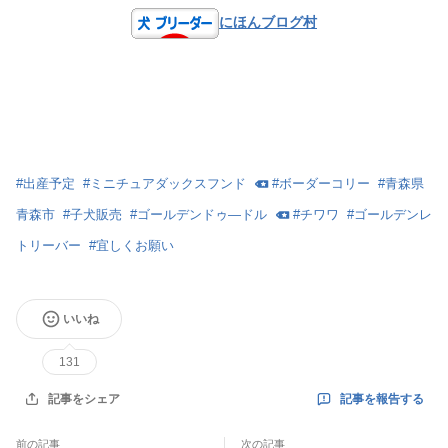
にほんブログ村
#
出産予定
#
ミニチュアダックスフンド
#
ボーダーコリー
#
青森県
青森市
#
子犬販売
#
ゴールデンドゥ―ドル
#
チワワ
#
ゴールデンレ
トリーバー
#
宜しくお願い
いいね
131
記事を報告する
記事をシェア
前の記事
次の記事