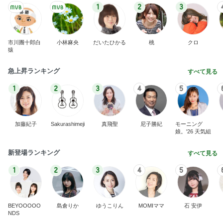
1
2
3
市川團十郎白
小林麻央
だいたひかる
桃
クロ
猿
急上昇ランキング
すべて見る
1
2
3
4
5
加藤紀子
Sakurashimeji
真飛聖
尼子勝紀
モーニング
娘。'26 天気組
新登場ランキング
すべて見る
1
2
3
4
5
BEYOOOOO
島倉りか
ゆうこりん
MOMIママ
石 安伊
NDS