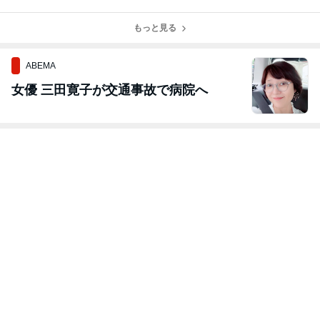
ダックスＰＵＰ
ます。
ュアダックスＰ
ＰＹ。
ＵＰＰＹ。
もっと見る
ABEMA
女優 三田寛子が交通事故で病院へ