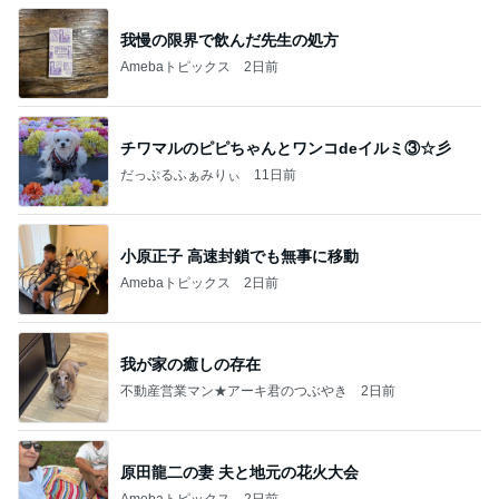
我慢の限界で飲んだ先生の処方
Amebaトピックス
2日前
チワマルのピピちゃんとワンコdeイルミ③☆彡
だっぷるふぁみりぃ
11日前
小原正子 高速封鎖でも無事に移動
Amebaトピックス
2日前
我が家の癒しの存在
不動産営業マン★アーキ君のつぶやき
2日前
原田龍二の妻 夫と地元の花火大会
Amebaトピックス
2日前