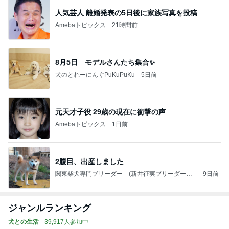
人気芸人 離婚発表の5日後に家族写真を投稿
Amebaトピックス
21時間前
8月5日 モデルさんたち集合✨
犬のとれーにんぐPuKuPuKu
5日前
元天才子役 29歳の現在に衝撃の声
Amebaトピックス
1日前
2腹目、出産しました
関東柴犬専門ブリーダー (新井征実ブリーダー）
9日前
秩父征実荘のブログ
ジャンルランキング
犬との生活
39,917人参加中