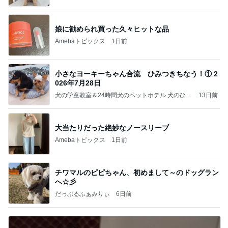
娘に勧められ買った久々ヒットな品
Amebaトピックス
1日前
小さなヨーキーちゃん合流 ひみつきちなう！① 2
026年7月28日
犬の学童教室＆24時間犬のペットホテル 犬のひみ
13日前
つきち日誌
大当たりだった絶妙なノースリーブ
Amebaトピックス
1日前
チワマルのピピちゃん、初めまして～のドッグラン
へ☆彡
だっぷるふぁみりぃ
6日前