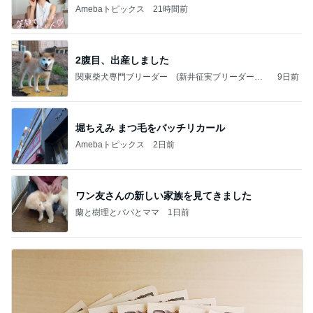
Amebaトピックス
21時間前
2腹目、出産しました
関東柴犬専門ブリーダー (新井征実ブリーダー）
9日前
秩父征実荘のブログ
堀ちえみ まつ毛をバッチリカール
Amebaトピックス
2日前
ワン友さんの新しい家族を見てきました
蘭と樹理とパパとママ
1日前