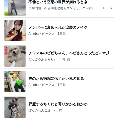
不倫という空想の世界が崩れるとき
夫婦問題・不倫問題改善カウンセリング～明日へ
10日前
架ける橋
メンバーに褒められた涙袋のメイク
Amebaトピックス
1日前
チワマルのピピちゃん、ヘビさんとったど～☆彡
だっぷるふぁみりぃ
10日前
夫のため病院に伝えたい私の意見
Amebaトピックス
1日前
邪魔するちくわと寄りかかるおかか
ぼんのわんこ達
2日前