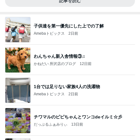
記事を読む
子供達を第一優先にした上での了解
Amebaトピックス
2日前
わんちゃん新入舎情報③♫
かねだい 所沢店のブログ
12日前
1台では足りない家族4人の洗濯物
Amebaトピックス
2日前
チワマルのピピちゃんとワンコdeイルミ☆彡
だっぷるふぁみりぃ
13日前