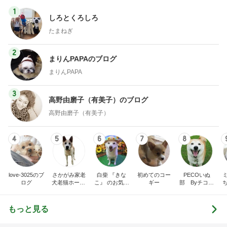
1
しろとくろしろ
たまねぎ
2
まりんPAPAのブログ
まりんPAPA
3
高野由磨子（有美子）のブログ
高野由磨子（有美子）
4
5
6
7
8
love-3025のブ
さかがみ家老
白柴 『きな
初めてのコー
PECOいぬ
ログ
犬老猫ホームt
こ』 のお気楽
ギー
部 Byチコマ
erra-pa 寮長タ
ブログ
マ
カの奮闘日記
もっと見る