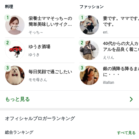
料理
ファッション
1
1
栄養士ママそっち～の
妻です。ママです
簡単美味しいサイクル
です。
献立
そっち～
eri.
2
2
40代からの大人
ゆうき酒場
アルを品良く着こ
ゆうき
ファッションブロ
えりん
3
3
銀の滴降る降るま
毎日笑顔で過ごしたい
に・・・
モモ母さん
illallan
もっと見る
オフィシャルブロガーランキング
総合ランキング
すべて見る