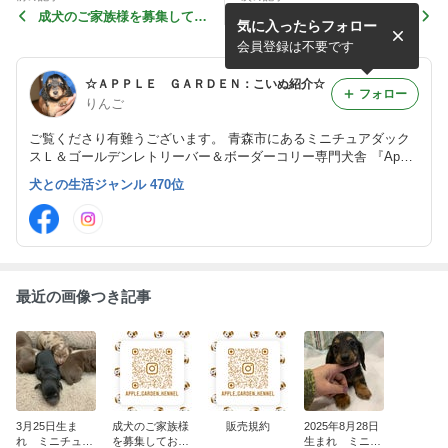
成犬のご家族様を募集してお
販売規約
気に入ったらフォロー
ります。
会員登録は不要です
☆ＡＰＰＬＥ ＧＡＲＤＥＮ：こいぬ紹介☆
フォロー
りんご
ご覧くださり有難うございます。 青森市にあるミニチュアダック
スＬ＆ゴールデンレトリーバー＆ボーダーコリー専門犬舎 『Apple
Garden Kennel』の情緒豊かな仔犬達のご紹介です。 ドゥードル
犬との生活ジャンル 470位
もいます。 そんなワンコ達に癒されながらの生活を送りません
か？
最近の画像つき記事
3月25日生ま
成犬のご家族様
販売規約
2025年8月28日
れ ミニチュア
を募集しており
生まれ ミニチ