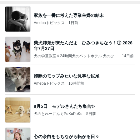
家族を一番に考えた専業主婦の結末
Amebaトピックス
1日前
柴犬姉弟が来たんだよ ひみつきちなう！① 2026
年7月27日
犬の学童教室＆24時間犬のペットホテル 犬のひみ
14日前
つきち日誌
掃除のモップみたいな見事な尻尾
Amebaトピックス
16時間前
8月5日 モデルさんたち集合✨
犬のとれーにんぐPuKuPuKu
5日前
心の余白をもちながら転がる日々