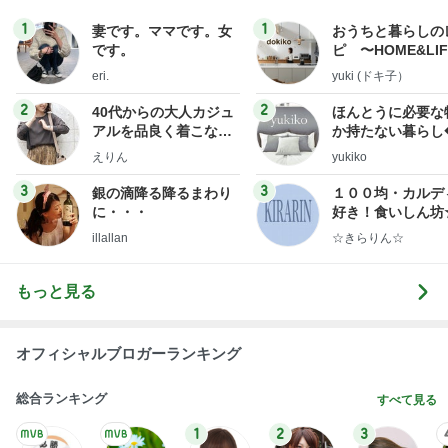
1
1
妻です。ママです。女
おうちと暮らしの
です。
ピ 〜HOME&LI
eri.
yuki (ドキ子）
2
2
40代からの大人カジュ
ほんとうに必要な
アルを品良く着こなす
か持たない暮らし
ファッションブログ
ep Life Simple
えりん
yukiko
ンテリアのきろく
3
3
銀の滴降る降るまわり
１００均・カルデ
に・・・
好き！食いしん坊
らりん☆のブログ
illallan
☆きらりん☆
もっと見る
オフィシャルブロガーランキング
総合ランキング
すべて見る
1
2
3