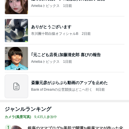
Amebaトピックス
1日前
ありがとうございます
市川團十郎白猿オフィシャルB
2日前
｢元こども店長｣加藤清史郎 喜びの報告
Amebaトピックス
1日前
斎藤元彦がぶらぶら動画のアップを止めた
Bank of Dreamの公営競技はどこへ行く
8日前
ジャンルランキング
カメラ(風景写真)
9,435人参加中
1
銀座のママブログ✨美肌で開運✨銀座ママが作った化