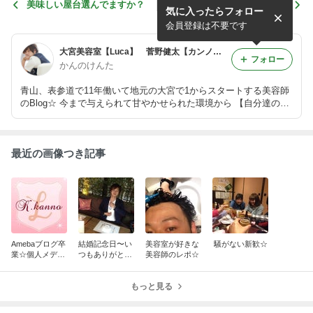
美味しい屋台選んでますか？
うぁぁぁー！！！
気に入ったらフォロー
会員登録は不要です
大宮美容室【Luca】 菅野健太【カンノケンタ】
フォロー
かんのけんた
青山、表参道で11年働いて地元の大宮で1からスタートする美容師
のBlog☆ 今まで与えられて甘やかせられた環境から 【自分達の力
で楽しく充実した毎日を】 プライベートも多いですが是非見てや
ってください。
最近の画像つき記事
Amebaブログ卒
結婚記念日〜い
美容室が好きな
騒がない新歓☆
業☆個人メディ
つもありがと
美容師のレポ☆
アに完全移行。
う〜
もっと見る