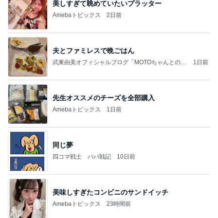
美しすぎて眺めていたいプラッター
Amebaトピックス
2日前
夫とファミレスで晩ごはん
武東由美オフィシャルブログ「MOTOちゃんとのは
1日前
っぴぃな毎日」Powered by Ameba
先生オススメのチーズを全部購入
Amebaトピックス
1日前
同じ夢
四コマ戦士 パパ戦記
10日前
美味しすぎたコンビニのサンドイッチ
Amebaトピックス
23時間前