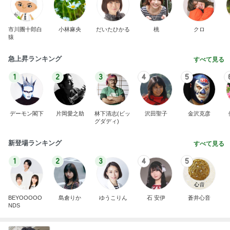
市川團十郎白
小林麻央
だいたひかる
桃
クロ
猿
急上昇ランキング
すべて見る
1
2
3
4
5
デーモン閣下
片岡愛之助
林下清志(ビッ
沢田聖子
金沢克彦
グダディ)
新登場ランキング
すべて見る
1
2
3
4
5
BEYOOOOO
島倉りか
ゆうこりん
石 安伊
蒼井心音
NDS