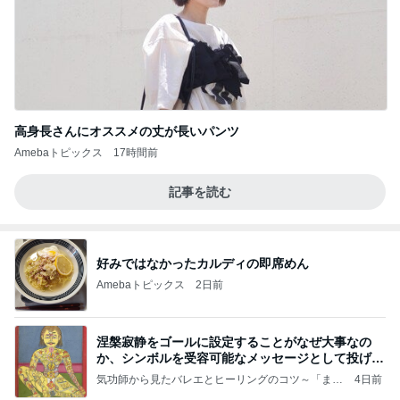
高身長さんにオススメの丈が長いパンツ
Amebaトピックス
17時間前
記事を読む
好みではなかったカルディの即席めん
Amebaトピックス
2日前
涅槃寂静をゴールに設定することがなぜ大事なの
か、シンボルを受容可能なメッセージとして投げる
ことが
気功師から見たバレエとヒーリングのコツ～「まと
4日前
いのば」ブログ