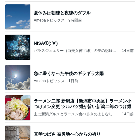
夏休みは朝練と夜練のダブル
Amebaトピックス
9時間前
NISA①(;'∀')
パラスジュエリー（白美女神宝珠）の夢の記録
14日前
（続編）
急に暑くなった午後のギラギラ太陽
Amebaトピックス
1日前
ラーメン二郎 新潟店【新潟市中央区】ラーメン小
つけメン変更 ツルパツ麺が旨い新潟二郎のつけ麺
主に新潟グルメとラーメン食べ歩きのよしなしご
14日前
と
真琴つばさ 被災地へ心からの祈り