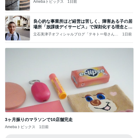
Amebaトピックス
1日前
良心的な事業所ほど経営は苦しく、障害ある子の居
場所「放課後デイサービス」で深刻化する理念と現
実の
立石美津子オフィシャルブログ「テキトー母さんの
1日前
すすめ」Powered by Ameba
3ヶ月振りのマラソンで10店舗完走
Amebaトピックス
1日前