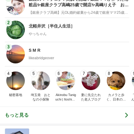
粧品✨銀座クラブ高嶋25歳で開店✨高嶋りえ子 お着
物でエルメス バーキン コーデ
【銀座クラブ高嶋】元OL婚約破棄から24歳で銀座ママ25歳でオーナーママ銀座 美肌で開運♡パワースポット巡り高嶋りえ子ブログ
2
北軽井沢［半住人生活］
やっちゃん
3
S M R
likeabridgeover
4
5
6
7
8
秘密基地
埼玉発 おと
Akinobu Tanig
妻に先立たれ
カメラと歩
なの小探険
uchi | Itoshima
た老人ブログ
く、日本の風
Landscape Ph
景スナップ紀
otographer
行
もっと見る