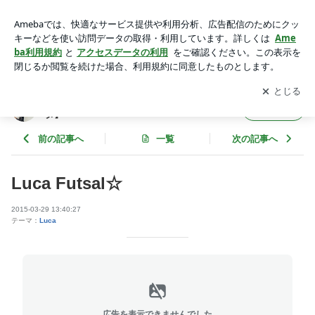
Luca Futsal☆ | 大宮美容室【Luca】 菅野健太【カンノケン
タ】
アプリをダウンロードして
ブログの更新通知
を受け取りまし
開く
ょう。
大宮美容室【Luca】 菅野健太【カンノケン
フォロー
タ】
前の記事へ
一覧
次の記事へ
Luca Futsal☆
2015-03-29 13:40:27
テーマ：
Luca
広告を表示できませんでした