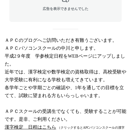
広告を表示できませんでした
ＡＰＣのブログへご訪問いただき有難うございます。
ＡＰＣパソコンスクールの中川と申します。
平成
2
９年度 学参検定日程を
WEB
ページにアップしまし
た。
近年では、漢字検定や数学検定の資格取得は、高校受験や
大学受験に有利になる学校も増えてきています。
各学年ごとや学期ごとの確認や、
1
年を通しての目標を立
てて、試験に望まれる方もいらっしゃいます。
ＡＰＣスクールの受講生でなくても、受験することが可能
です。是非、ご利用ください。
漢字検定 日程はこちら
（クリックすると
APC
パソコンスクールの漢字