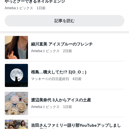
やっとグーできるネイルチェンジ
Amebaトピックス
1日前
記事を読む
細川直美 アイスブルーのフレンチ
Amebaトピックス
2日前
桜島…噴火してた!? Σ(O_O；)
マッキー☆の日日是好日
4日前
渡辺美奈代 3人からアイスの土産
Amebaトピックス
1日前
吉田さんファミリー語り部YouTubeアップしまし