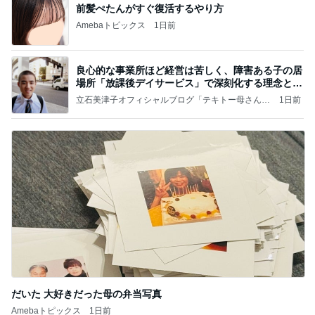
前髪ぺたんがすぐ復活するやり方
Amebaトピックス
1日前
良心的な事業所ほど経営は苦しく、障害ある子の居
場所「放課後デイサービス」で深刻化する理念と現
実の
立石美津子オフィシャルブログ「テキトー母さんの
1日前
すすめ」Powered by Ameba
だいた 大好きだった母の弁当写真
Amebaトピックス
1日前