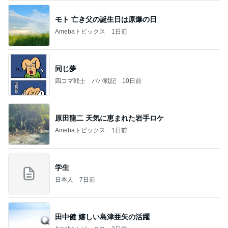
モト 亡き父の誕生日は原爆の日
Amebaトピックス
1日前
同じ夢
四コマ戦士 パパ戦記
10日前
原田龍二 天気に恵まれた岩手ロケ
Amebaトピックス
1日前
学生
日本人
7日前
田中健 嬉しい島津亜矢の活躍