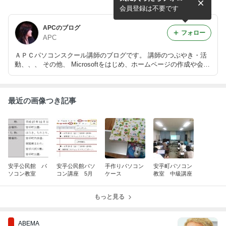
定試験受験者募集のお知らせ
試験前期日程のお知らせ
会員登録は不要です
APCのブログ
フォロー
APC
ＡＰＣパソコンスクール講師のブログです。 講師のつぶやき・活
動、、、 その他、 Microsoftをはじめ、ホームページの作成や会計
ソフトの指導をするなかで皆さまからいただく生の声を基に、実践
に役立つスキルを一つでもご紹介できたらと思っています。
最近の画像つき記事
安乎公民館 パ
安乎公民館パソ
手作りパソコン
安乎町パソコン
ソコン教室
コン講座 5月
ケース
教室 中級講座
もっと見る
ABEMA