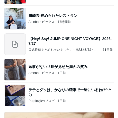
究室」Powered by Ameba
川崎希 褒められたレストラン
Amebaトピックス
17時間前
【Hey! Say! JUMP ONE NIGHT VOYAGE】2026.
7/27
公式投稿まとめちゃいました。～HSJ＆UT&K.O.
11日前
～
返事がない旦那が見せた満面の笑み
Amebaトピックス
1日前
テテとグクは、かなりの確率で一緒にいるね(#^.^
#)
Purplevjkのブログ
1日前