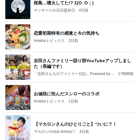
桜島…噴火してた!? Σ(O_O；)
マッキー☆の日日是好日
4日前
恋愛初期特有の感覚と今の気持ち
Amebaトピックス
2日前
吉田さんファミリー語り部YouTubeアップしまし
た（長編です）
「吉田さんちのファミリー日記」Powered by A
17時間前
meba 吉田さんファミリーオフィシャルブログ
お値段に怯んだスシローのコラボ
Amebaトピックス
1日前
【マカロンさんのひとりごと】ついに？！
マカロンのclub disney♡
4日前