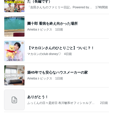
た（長編です）
「吉田さんちのファミリー日記」Powered by A
17時間前
meba 吉田さんファミリーオフィシャルブログ
團十郎 看病を終え向かった場所
Amebaトピックス
1日前
【マカロンさんのひとりごと】ついに？！
マカロンのclub disney♡
4日前
築45年でも安心なハウスメーカーの家
Amebaトピックス
1日前
ありがとう！
ふっくんの日々是好日 布川敏和オフィシャルブロ
2日前
グ