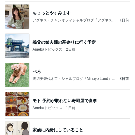
ちょっとやすみます
アグネス・チャンオフィシャルブログ「アグネスち
1日前
ゃんこ鍋」Powered by Ameba
義父の姉夫婦の墓参りに行く予定
Amebaトピックス
2日前
ぺろ
渡辺美奈代オフィシャルブログ「Minayo Land」P
8日前
owered by Ameba
モト 予約が取れない寿司屋で食事
Amebaトピックス
1日前
家族に内緒にしていること