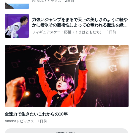
Amebaトピックス
2日前
力強いジャンプをまるで天上の美しさのように軽や
かに着氷その芸術性によって心奪われる魔法を織り
なす
フィギュアスケート応援（くまはともだち）
1日前
全速力で生きたいこれからの10年
Amebaトピックス
1日前