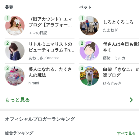
美容
ペット
1
1
（旧アカウント）エマ
しろとくろしろ
ブログ【アラフォー会
たまねぎ
社売却セカンドライ
エマの日記
フ】
2
2
リトルミニマリストの
母さんは今日も世
ビューティコラム The
やく
little minimalist's bea
あねっさ／anessa
藤緒 ミルカ
uty colum
3
3
美人になれる、たくさ
白柴 『きなこ』 
んの魔法
楽ブログ
hiromi
ひろ☆みき
もっと見る
オフィシャルブロガーランキング
総合ランキング
すべて見る