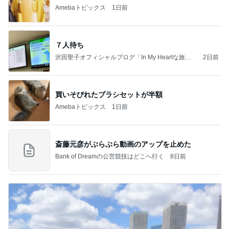
Amebaトピックス
1日前
７人待ち
沢田聖子オフィシャルブログ「In My Heartな旅日
2日前
記」by Ameba
買いそびれたブラシセットが半額
Amebaトピックス
1日前
斎藤元彦がぶらぶら動画のアップを止めた
Bank of Dreamの公営競技はどこへ行く
8日前