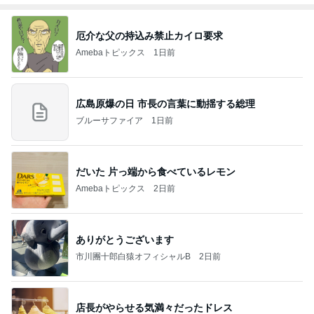
厄介な父の持込み禁止カイロ要求
Amebaトピックス
1日前
広島原爆の日 市長の言葉に動揺する総理
ブルーサファイア
1日前
だいた 片っ端から食べているレモン
Amebaトピックス
2日前
ありがとうございます
市川團十郎白猿オフィシャルB
2日前
店長がやらせる気満々だったドレス