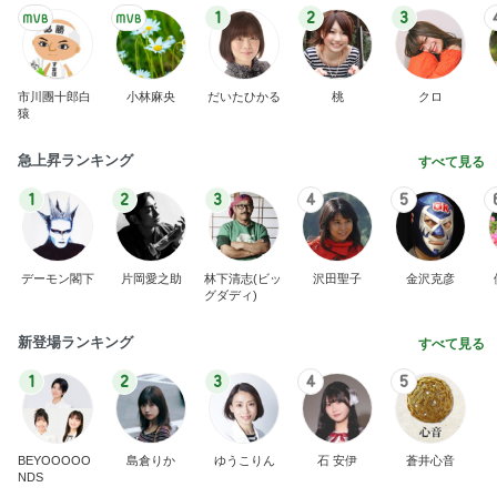
1
2
3
市川團十郎白
小林麻央
だいたひかる
桃
クロ
猿
急上昇ランキング
すべて見る
1
2
3
4
5
デーモン閣下
片岡愛之助
林下清志(ビッ
沢田聖子
金沢克彦
グダディ)
新登場ランキング
すべて見る
1
2
3
4
5
BEYOOOOO
島倉りか
ゆうこりん
石 安伊
蒼井心音
NDS