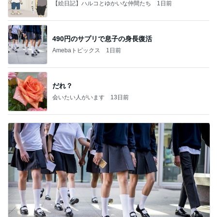
【絵日記】ハルコとゆかいな仲間たち
1日前
490円のサプリで息子の身長復活
Amebaトピックス
1日前
だれ？
会いたい人がいます
13日前