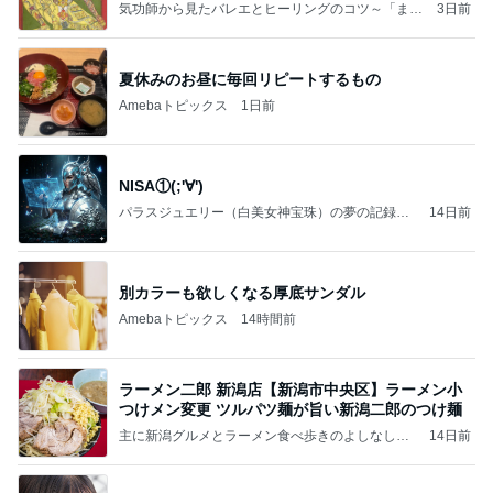
ことが
気功師から見たバレエとヒーリングのコツ～「まと
3日前
いのば」ブログ
夏休みのお昼に毎回リピートするもの
Amebaトピックス
1日前
NISA①(;'∀')
パラスジュエリー（白美女神宝珠）の夢の記録
14日前
（続編）
別カラーも欲しくなる厚底サンダル
Amebaトピックス
14時間前
ラーメン二郎 新潟店【新潟市中央区】ラーメン小
つけメン変更 ツルパツ麺が旨い新潟二郎のつけ麺
主に新潟グルメとラーメン食べ歩きのよしなしご
14日前
と