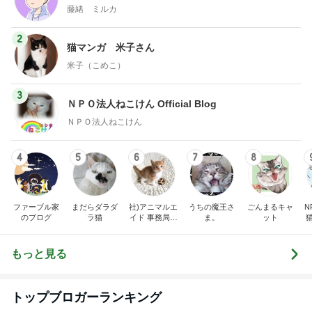
藤緒 ミルカ
2
猫マンガ 米子さん
米子（こめこ）
3
ＮＰＯ法人ねこけん Official Blog
ＮＰＯ法人ねこけん
4
5
6
7
8
ファーブル家
まだらダラダ
社)アニマルエ
うちの魔王さ
ごんまるキャ
N
のブログ
ラ猫
イド 事務局＆
ま。
ット
みんなの日記
もっと見る
トップブロガーランキング