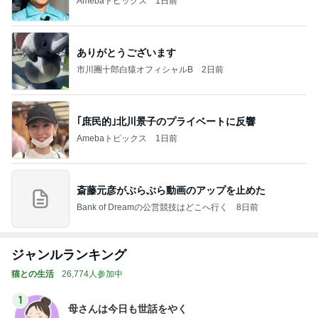
Amebaトピックス
1日前
ありがとうございます
市川團十郎白猿オフィシャルB
2日前
｢庶民的｣北川景子のプライベートに反響
Amebaトピックス
1日前
斎藤元彦がぶらぶら動画のアップを止めた
Bank of Dreamの公営競技はどこへ行く
8日前
ジャンルランキング
猫との生活
26,774人参加中
1
母さんは今日も世話をやく