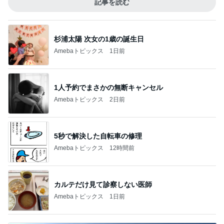
記事を読む
杉浦太陽 次女の1歳の誕生日
Amebaトピックス
1日前
1人予約でまさかの無断キャンセル
Amebaトピックス
2日前
5秒で解決した自転車の修理
Amebaトピックス
12時間前
カルテだけ見て診察しない医師
Amebaトピックス
1日前