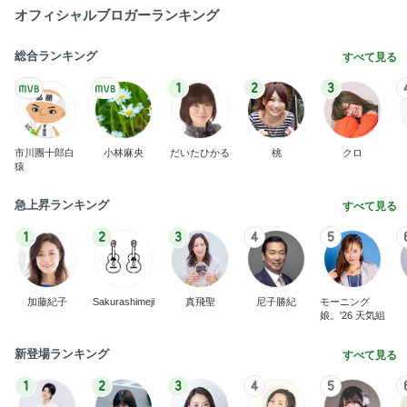
オフィシャルブロガーランキング
総合ランキング
すべて見る
1
2
3
市川團十郎白
小林麻央
だいたひかる
桃
クロ
猿
急上昇ランキング
すべて見る
1
2
3
4
5
加藤紀子
Sakurashimeji
真飛聖
尼子勝紀
モーニング
娘。'26 天気組
新登場ランキング
すべて見る
1
2
3
4
5