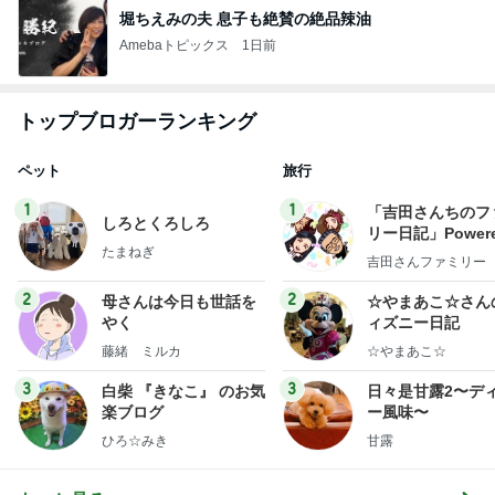
堀ちえみの夫 息子も絶賛の絶品辣油
Amebaトピックス
1日前
トップブロガーランキング
ペット
旅行
1
1
「吉田さんちのフ
しろとくろしろ
リー日記」Powere
たまねぎ
y Ameba 吉田さ
吉田さんファミリー
ミリーオフィシャ
ログ
2
2
母さんは今日も世話を
☆やまあこ☆さん
やく
ィズニー日記
藤緒 ミルカ
☆やまあこ☆
3
3
白柴 『きなこ』 のお気
日々是甘露2〜デ
楽ブログ
ー風味〜
ひろ☆みき
甘露