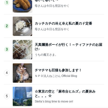
1
母さんは今日も世話をやく
カッチカチの冷え冷え私の夏のド定番
2
母さんは今日も世話をやく
天真爛漫ボーイが行く！～ティファナのお届
け♪
3
うちの魔王さま。
チマチマも巨猫も参加します！
4
ＮＰＯ法人ねこけん Official Blog
☆東京の空と「麻布台ヒルズ」の夏休み
と。。。☆
5
Stella’s blog time to move on!