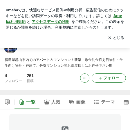
アパマンショップ郡山富田店のブログ
アプリをダウンロードして
ブログの更新通知
を受け取りまし
開く
ょう。
アパマンショップ郡山富田店のブログ
福島県郡山市内でのアパート＆マンション！新築・敷金礼金抑え目物件・学
生向け物件・戸建て、分譲マンション等お部屋探しはお任せ下さい!!!
4
261
フォロー
フォロワー
投稿
一覧
人気
画像
テーマ