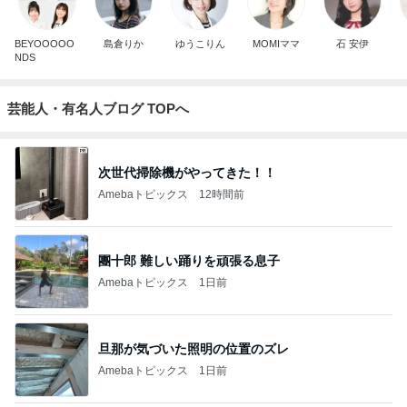
BEYOOOOO
島倉りか
ゆうこりん
MOMIママ
石 安伊
NDS
芸能人・有名人ブログ TOPへ
次世代掃除機がやってきた！！
Amebaトピックス
12時間前
團十郎 難しい踊りを頑張る息子
Amebaトピックス
1日前
旦那が気づいた照明の位置のズレ
Amebaトピックス
1日前