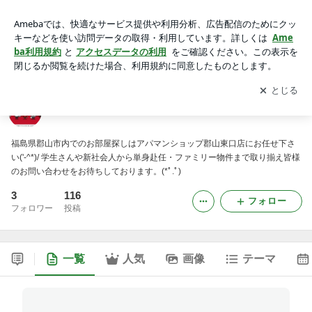
アパマンショップ郡山東口店のスタッフ日記
アプリをダウンロードして
ブログの更新通知
を受け取りまし
開く
ょう。
アパマンショップ郡山東口店のスタッフ日記
福島県郡山市内でのお部屋探しはアパマンショップ郡山東口店にお任せ下さ
い('-^*)/ 学生さんや新社会人から単身赴任・ファミリー物件まで取り揃え皆様
のお問い合わせをお待ちしております。(*ﾟ.ﾟ)ゞ
3
116
フォロー
フォロワー
投稿
一覧
人気
画像
テーマ