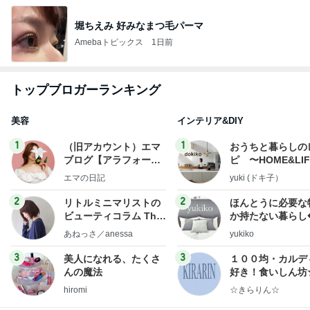
堀ちえみ 好みなまつ毛パーマ
Amebaトピックス
1日前
トップブロガーランキング
美容
インテリア&DIY
1
1
（旧アカウント）エマ
おうちと暮らしの
ブログ【アラフォー会
ピ 〜HOME&LI
社売却セカンドライ
エマの日記
yuki (ドキ子）
フ】
2
2
リトルミニマリストの
ほんとうに必要な
ビューティコラム The
か持たない暮らし
little minimalist's bea
ep Life Simple
あねっさ／anessa
yukiko
uty colum
ンテリアのきろく
3
3
美人になれる、たくさ
１００均・カルデ
んの魔法
好き！食いしん坊
らりん☆のブログ
hiromi
☆きらりん☆