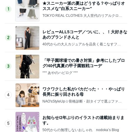
★スニーカー派の夏はどうする？やっぱりオ
ススメな”白系スニーカー”
1
TOKYO REAL CLOTHES 大人世代のリアルクロー
ズ
レビューALL5コーデ／ついに、、！大好きな
あのブランドさんと
2
40代からの大人カジュアルを品良く着こなすファ
ッションブログ
「甲子園球場での暑さ対策」参考にしたブロ
グ/40代真夏の甲子園観戦コーデ
3
*** あやのハピログ ***
ワクワクした私がバカだった・・・やっぱり
長男に振り回される母
4
NAO'sStyleUp☆骨格診断・顔タイプで選ぶファッ
ションコーデ
お知らせ/2年ぶりのイラストの連載始まりま
す。
5
50代からの無理しないおしゃれ nodoka’s Blog