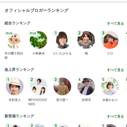
オフィシャルブロガーランキング
総合ランキング
すべて見る
1
2
3
市川團十郎白
小林麻央
だいたひかる
桃
クロ
猿
急上昇ランキング
すべて見る
1
2
3
4
5
木村直人
BEYOOOOO
美川憲一
吉岡淳
水森かおり
NDS
新登場ランキング
すべて見る
1
2
3
4
5