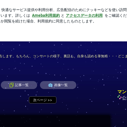
の溜まった想い
芸能人ブログ
人気ブログ
新規登録
告します。もちろん、コンサートの様子、裏話も。自身も認める筆無精・・・どこ
記事一覧
画像一覧
マン
公
次ページ
>>