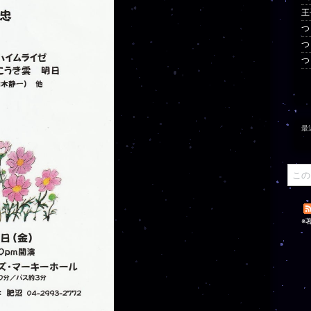
王
つ
つ
つ
最
※