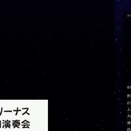
カ
最
所
お
上
大
浦
武