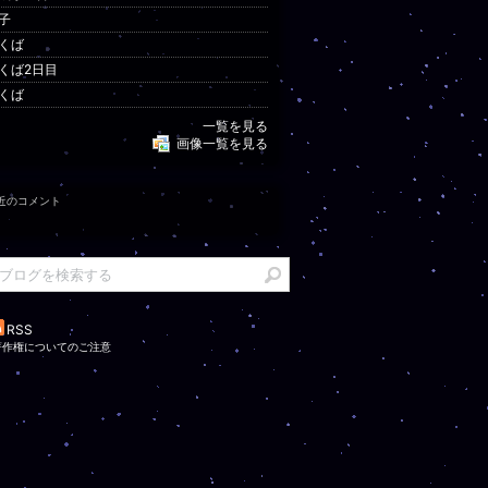
子
くば
くば2日目
くば
一覧を見る
画像一覧を見る
近のコメント
RSS
著作権についてのご注意