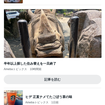
ヒデ 正直ナメてたごぼう茶の味
Amebaトピックス
1日前
コメダの紅茶風味の季節限定ケーキ
Amebaトピックス
1日前
30円の見切り品が美味しい夕食
Amebaトピックス
1日前
堀ちえみ 移動が多くて忙しい一日
Amebaトピックス
10時間前