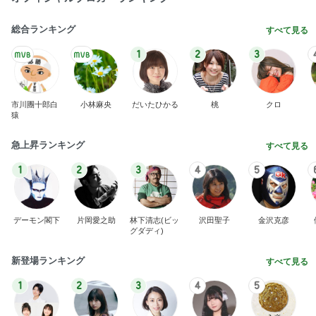
総合ランキング
すべて見る
1
2
3
市川團十郎白
小林麻央
だいたひかる
桃
クロ
猿
急上昇ランキング
すべて見る
1
2
3
4
5
デーモン閣下
片岡愛之助
林下清志(ビッ
沢田聖子
金沢克彦
グダディ)
新登場ランキング
すべて見る
1
2
3
4
5