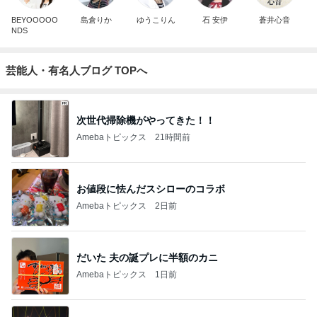
BEYOOOOO
島倉りか
ゆうこりん
石 安伊
蒼井心音
NDS
芸能人・有名人ブログ TOPへ
次世代掃除機がやってきた！！
Amebaトピックス
21時間前
お値段に怯んだスシローのコラボ
Amebaトピックス
2日前
だいた 夫の誕プレに半額のカニ
Amebaトピックス
1日前