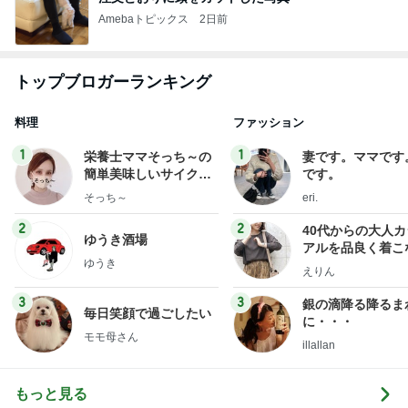
Amebaトピックス
2日前
トップブロガーランキング
料理
ファッション
1
1
栄養士ママそっち～の
妻です。ママです
簡単美味しいサイクル
です。
献立
そっち～
eri.
2
2
40代からの大人
ゆうき酒場
アルを品良く着こ
ゆうき
ファッションブロ
えりん
3
3
銀の滴降る降るま
毎日笑顔で過ごしたい
に・・・
モモ母さん
illallan
もっと見る