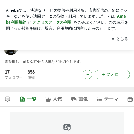
遠野郷青笹しし踊り
アプリをダウンロードして
ブログの更新通知
を受け取りまし
開く
ょう。
遠野郷青笹しし踊り
青笹町しし踊り保存会の活動などを紹介します。
17
358
フォロー
フォロワー
投稿
一覧
人気
画像
テーマ