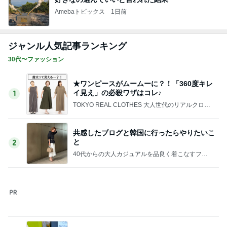
TOKYO REAL CLOTHES 大人世代のリアルクロー
ズ
共感したブログと韓国に行ったらやりたいこ
と
2
40代からの大人カジュアルを品良く着こなすファ
ッションブログ
しじみちゃんワクチンへ。
3
Shiori's「on」style〜干物女の成長記〜
嬉しい！ガードルを毎日履き続けた結果、驚
く変化
4
50代からの無理しないおしゃれ nodoka’s Blog
ワタクシ的ブランド取扱説明書・モード系ブ
ランド海外編
5
日々是ファッション。