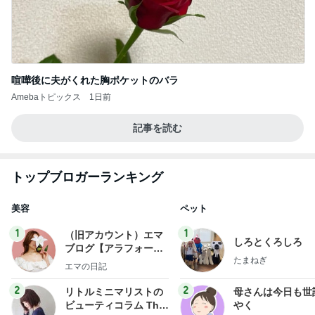
喧嘩後に夫がくれた胸ポケットのバラ
Amebaトピックス
1日前
記事を読む
トップブロガーランキング
美容
ペット
1
1
（旧アカウント）エマ
しろとくろしろ
ブログ【アラフォー会
たまねぎ
社売却セカンドライ
エマの日記
フ】
2
2
リトルミニマリストの
母さんは今日も世
ビューティコラム The
やく