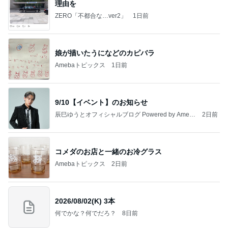
理由を
ZERO「不都合な…ver2」
1日前
娘が描いたうになどのカピバラ
Amebaトピックス
1日前
9/10【イベント】のお知らせ
辰巳ゆうとオフィシャルブログ Powered by Ameb
2日前
a
コメダのお店と一緒のお冷グラス
Amebaトピックス
2日前
2026/08/02(K) 3本
何でかな？何でだろ？
8日前