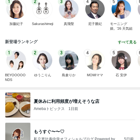
1
2
3
4
5
加藤紀子
Sakurashimeji
真飛聖
尼子勝紀
モーニング
娘。'26 天気組
新登場ランキング
すべて見る
1
2
3
4
5
BEYOOOOO
ゆうこりん
島倉りか
MOMIママ
石 安伊
NDS
夏休みに利用頻度が増えそうな店
Amebaトピックス
1日前
もうすぐ〜〜♡
私立恵比寿中学オフィシャルブログ Powered by A
5日前