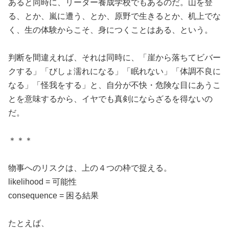
あると同時に、リーダー養成学校でもあるのだ。山を登
る、とか、嵐に遭う、とか、原野で生きるとか、机上でな
く、生の体験からこそ、身につくことはある、という。
判断を間違えれば、それは同時に、「崖から落ちてビバー
クする」「びしょ濡れになる」「眠れない」「体調不良に
なる」「怪我をする」と、自分が不快・危険な目にあうこ
とを意味するから、イヤでも真剣にならざるを得ないの
だ。
＊＊＊
物事へのリスクは、上の４つの枠で捉える。
likelihood = 可能性
consequence = 困る結果
たとえば、