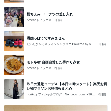
堀ちえみ ドーナツの差し入れ
Amebaトピックス
1日前
愚痴っぽくてすみません
だいたひかるオフィシャルブログ Powered by Ame
1日前
ba
モト冬樹 自画自賛した手作り夕食
Amebaトピックス
2日前
昨日の通勤コーデ＆【本日20時スタート】楽天お買
い物マラソンお得情報まとめ
norikoオフィシャルブログ「Noricoco room 〜365
6日前
日コーディネート日記〜」Powered by Ameba