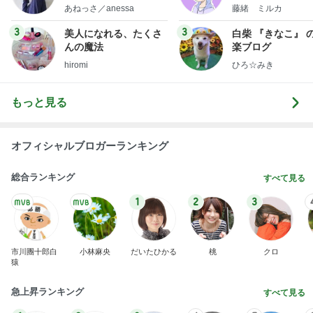
little minimalist's bea
あねっさ／anessa
藤緒 ミルカ
uty colum
3
3
美人になれる、たくさ
白柴 『きなこ』 
んの魔法
楽ブログ
hiromi
ひろ☆みき
もっと見る
オフィシャルブロガーランキング
総合ランキング
すべて見る
1
2
3
市川團十郎白
小林麻央
だいたひかる
桃
クロ
猿
急上昇ランキング
すべて見る