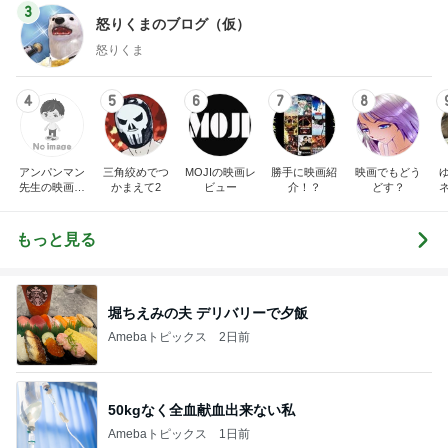
3
怒りくまのブログ（仮）
怒りくま
4
5
6
7
8
アンパンマン
三角絞めでつ
MOJIの映画レ
勝手に映画紹
映画でもどう
先生の映画講
かまえて2
ビュー
介！？
どす？
座
もっと見る
堀ちえみの夫 デリバリーで夕飯
Amebaトピックス
2日前
50kgなく全血献血出来ない私
Amebaトピックス
1日前