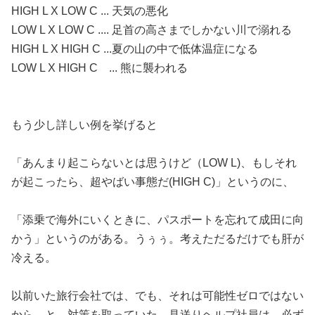
HIGH L X LOW C ... 天気の悪化
LOW L X LOW C .... 足首の高さまでしかない川で溺れる
HIGH L X HIGH C ...夏の山の中で低体温症になる
LOW L X HIGH C ... 熊に襲われる
もう少し詳しい例を挙げると
「あんまり起こらないとは思うけど（LOW L)、もしそれ
が起こったら、超やばい事態だ(HIGH C)」というのに、
「添乗で海外にいくときに、パスポートを忘れて成田に向
かう」というのがある。うぅぅ。考えただるだけでも肝が
冷える。
以前いた旅行会社では、でも、それは可能性ゼロではない
から、と、対策を取っていた。見送りヘルプ社員は、必ず