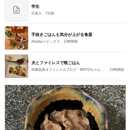
学生
日本人
7日前
手抜きごはんも気分が上がる食器
Amebaトピックス
12時間前
夫とファミレスで晩ごはん
武東由美オフィシャルブログ「MOTOちゃんと
23時間前
のはっぴぃな毎日」Powered by Ameba