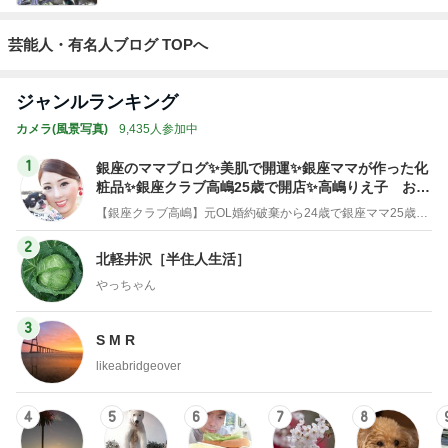
芸能人・有名人ブログ TOPへ
ジャンルランキング
カメラ(風景写真)
9,435人参加中
1
銀座のママブログ✨美肌で開運✨銀座ママが作った化
粧品✨銀座クラブ高嶋25歳で開店✨高嶋りえ子 お着
物でエルメス バーキン コーデ
【銀座クラブ高嶋】元OL婚約破棄から24歳で銀座ママ25歳でオーナーママ銀座 美肌で開運♡パワースポット巡り高嶋りえ子ブログ
2
北軽井沢［半住人生活］
やっちゃん
3
S M R
likeabridgeover
4
5
6
7
8