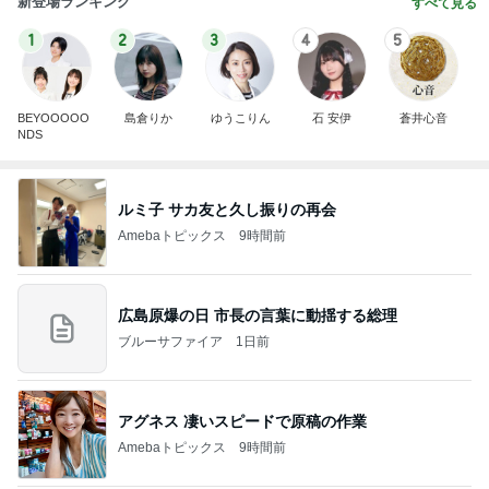
新登場ランキング
すべて見る
1
2
3
4
5
BEYOOOOO
島倉りか
ゆうこりん
石 安伊
蒼井心音
NDS
ルミ子 サカ友と久し振りの再会
Amebaトピックス
9時間前
広島原爆の日 市長の言葉に動揺する総理
ブルーサファイア
1日前
アグネス 凄いスピードで原稿の作業
Amebaトピックス
9時間前