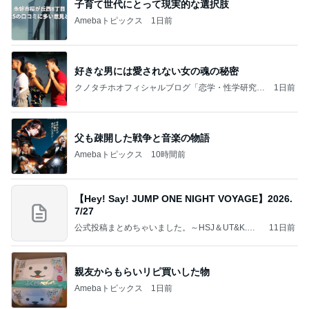
子育て世代にとって現実的な選択肢
Amebaトピックス
1日前
好きな男には愛されない女の魂の秘密
クノタチホオフィシャルブログ「恋学・性学研究
1日前
室」Powered by Ameba
父も疎開した戦争と音楽の物語
Amebaトピックス
10時間前
【Hey! Say! JUMP ONE NIGHT VOYAGE】2026.
7/27
公式投稿まとめちゃいました。～HSJ＆UT&K.O.
11日前
～
親友からもらいリピ買いした物
Amebaトピックス
1日前