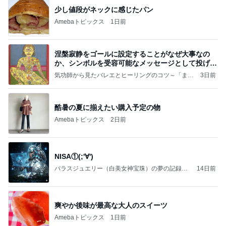
少し値段がネックに感じたパン
Amebaトピックス
1日前
涅槃寂静をゴールに設定することがなぜ大事なの
か、シンボルを受容可能なメッセージとして投げる
ことが
気功師から見たバレエとヒーリングのコツ～「まと
3日前
いのば」ブログ
酷暑の夏に揃えたい購入予定の物
Amebaトピックス
2日前
NISA①(;'∀')
パラスジュエリー（白美女神宝珠）の夢の記録
14日前
（続編）
爽やか後味が最高な大人のスイーツ
Amebaトピックス
1日前