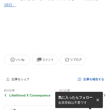
18日。
いいね
コメント
リブログ
記事を報告する
記事をシェア
前の記事
次の記事
Likelihood X Consequence
深刻なことは陽気に伝えるべ
気に入ったらフォロー
きなんだ
会員登録は不要です