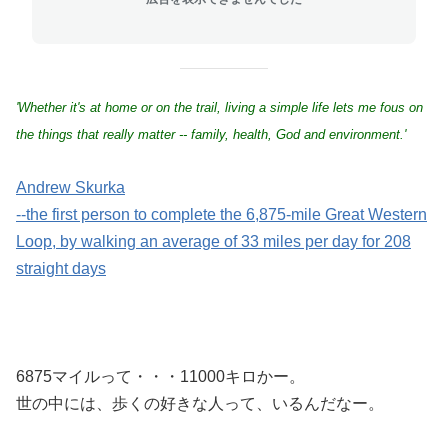
'Whether it's at home or on the trail, living a simple life lets me fous on
the things that really matter -- family, health, God and environment.'
Andrew Skurka
--the first person to complete the 6,875-mile Great Western
Loop, by walking an average of 33 miles per day for 208
straight days
6875マイルって・・・11000キロかー。
世の中には、歩くの好きな人って、いるんだなー。