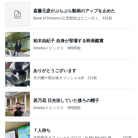
斎藤元彦がぶらぶら動画のアップを止めた
Bank of Dreamの公営競技はどこへ行く
8日前
柏木由紀子 自身が登場する映画鑑賞
Amebaトピックス
9時間前
ありがとうございます
市川團十郎白猿オフィシャルB
2日前
若乃花 日光浴していた後ろの帽子
Amebaトピックス
9時間前
７人待ち
沢田聖子オフィシャルブログ「In My Heartな旅日
2日前