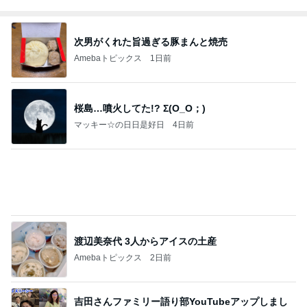
た（長編です）
「吉田さんちのファミリー日記」Powered by A
20時間前
meba 吉田さんファミリーオフィシャルブログ
バレエを辞めみるみる太り始めた長女
Amebaトピックス
10時間前
ありがとう！
ふっくんの日々是好日 布川敏和オフィシャルブロ
3日前
グ
水漏れしたシャワーへのシーラント
Amebaトピックス
1日前