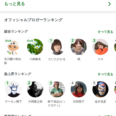
もっと見る
オフィシャルブロガーランキング
総合ランキング
すべて見る
1
2
3
市川團十郎白
小林麻央
だいたひかる
桃
クロ
猿
急上昇ランキング
すべて見る
1
2
3
4
5
デーモン閣下
片岡愛之助
林下清志(ビッ
沢田聖子
金沢克彦
グダディ)