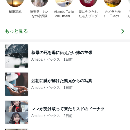
秘密基地
埼玉発 おと
Akinobu Tanig
妻に先立たれ
カメラと歩
なの小探険
uchi | Itoshima
た老人ブログ
く、日本の風
Landscape Ph
景スナップ紀
otographer
行
もっと見る
叔母の死を母に伝えたい妹の主張
Amebaトピックス
1日前
翌朝に謎が解けた義兄からの写真
Amebaトピックス
1日前
ママが受け取って来たミスドのドーナツ
Amebaトピックス
2日前