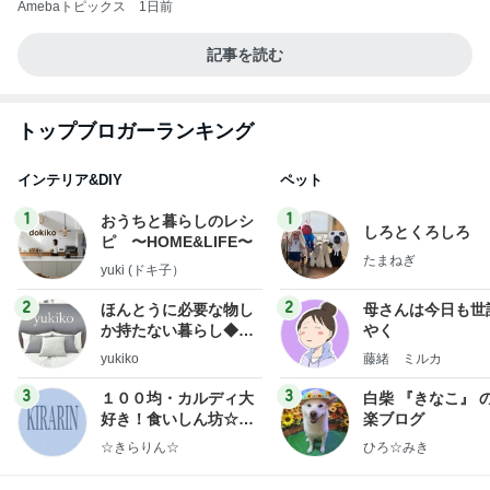
Amebaトピックス
1日前
記事を読む
トップブロガーランキング
インテリア&DIY
ペット
1
1
おうちと暮らしのレシ
しろとくろしろ
ピ 〜HOME&LIFE〜
たまねぎ
yuki (ドキ子）
2
2
ほんとうに必要な物し
母さんは今日も世
か持たない暮らし◆Ke
やく
ep Life Simple◆〜イ
yukiko
藤緒 ミルカ
ンテリアのきろく〜
3
3
１００均・カルディ大
白柴 『きなこ』 
好き！食いしん坊☆き
楽ブログ
らりん☆のブログ
☆きらりん☆
ひろ☆みき