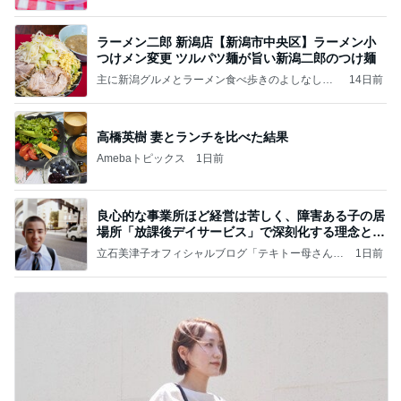
ラーメン二郎 新潟店【新潟市中央区】ラーメン小
つけメン変更 ツルパツ麺が旨い新潟二郎のつけ麺
主に新潟グルメとラーメン食べ歩きのよしなしご
14日前
と
高橋英樹 妻とランチを比べた結果
Amebaトピックス
1日前
良心的な事業所ほど経営は苦しく、障害ある子の居
場所「放課後デイサービス」で深刻化する理念と現
実の
立石美津子オフィシャルブログ「テキトー母さんの
1日前
すすめ」Powered by Ameba