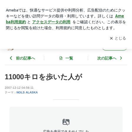
11000キロを歩いた人が | 青の洞窟
アプリをダウンロードして
ブログの更新通知
を受け取りまし
開く
ょう。
青の洞窟
フォロー
前の記事へ
一覧
次の記事へ
11000キロを歩いた人が
2007-12-12 04:58:11
テーマ：
NOLS ALASKA
広告を表示できませんでした