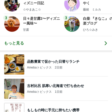
ィズニー日記
やく
☆やまあこ☆
藤緒 ミルカ
3
3
日々是甘露2〜ディズニ
白柴 『きなこ』 
ー風味〜
楽ブログ
甘露
ひろ☆みき
もっと見る
品数豊富で旨かった日替りランチ
Amebaトピックス
2日前
古村比呂 肌寒い北海道で打ち合わせ
Amebaトピックス
1日前
もしもの時に手元に持ちたい携帯