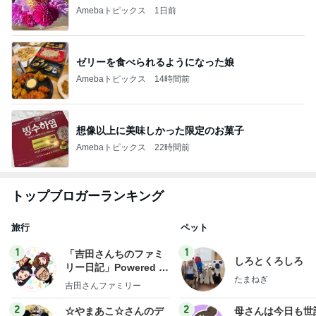
Amebaトピックス
1日前
ゼリーを食べられるようになった娘
Amebaトピックス
14時間前
想像以上に美味しかった限定のお菓子
Amebaトピックス
22時間前
トップブロガーランキング
旅行
ペット
1
1
「吉田さんちのファミ
しろとくろしろ
リー日記」Powered b
たまねぎ
y Ameba 吉田さんファ
吉田さんファミリー
ミリーオフィシャルブ
ログ
2
2
☆やまあこ☆さんのデ
母さんは今日も世