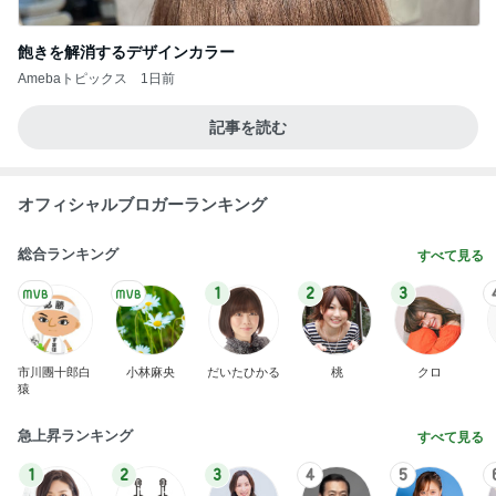
飽きを解消するデザインカラー
Amebaトピックス
1日前
記事を読む
オフィシャルブロガーランキング
総合ランキング
すべて見る
1
2
3
市川團十郎白
小林麻央
だいたひかる
桃
クロ
猿
急上昇ランキング
すべて見る
1
2
3
4
5