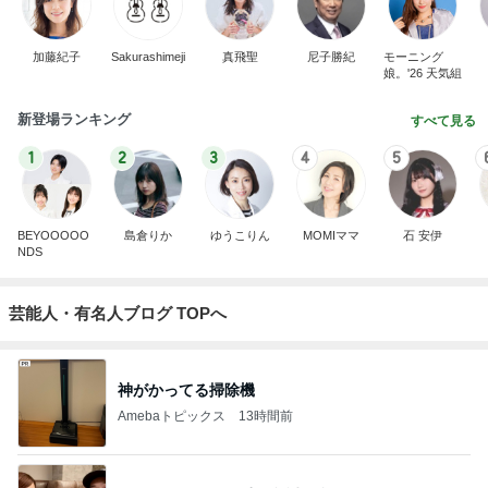
加藤紀子
Sakurashimeji
真飛聖
尼子勝紀
モーニング
娘。'26 天気組
新登場ランキング
すべて見る
1
2
3
4
5
BEYOOOOO
島倉りか
ゆうこりん
MOMIママ
石 安伊
NDS
芸能人・有名人ブログ TOPへ
神がかってる掃除機
Amebaトピックス
13時間前