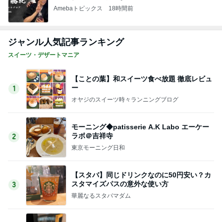
Amebaトピックス
18時間前
ジャンル人気記事ランキング
スイーツ・デザートマニア
【ことの葉】和スイーツ食べ放題 徹底レビュ
ー
1
オヤジのスイーツ時々ランニングブログ
モーニング◆patisserie A.K Labo エーケー
ラボ＠吉祥寺
2
東京モーニング日和
【スタバ】同じドリンクなのに50円安い？カ
スタマイズパスの意外な使い方
3
華麗なるスタバマダム