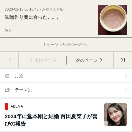
2020-02-13 00:10:48
・
お母さん台所
味噌作り間に合った。。。
2
1
ページ（全
74
ページ中）
前のページ
次のページ
月別
テーマ別
ABEMA
2024年に堂本剛と結婚 百田夏菜子が喜
びの報告