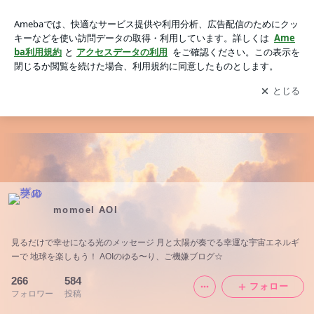
momoel AOI
アプリをダウンロードして
ブログの更新通知
を受け取りまし
開く
ょう。
momoel AOI
見るだけで幸せになる光のメッセージ 月と太陽が奏でる幸運な宇宙エネルギ
ーで 地球を楽しもう！ AOIのゆる〜り、ご機嫌ブログ☆
266
584
フォロー
フォロワー
投稿