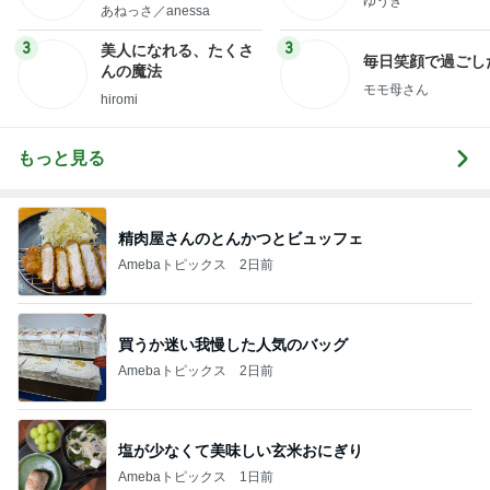
ゆうき
little minimalist's bea
あねっさ／anessa
uty colum
3
3
美人になれる、たくさ
毎日笑顔で過ごし
んの魔法
モモ母さん
hiromi
もっと見る
精肉屋さんのとんかつとビュッフェ
Amebaトピックス
2日前
買うか迷い我慢した人気のバッグ
Amebaトピックス
2日前
塩が少なくて美味しい玄米おにぎり
Amebaトピックス
1日前