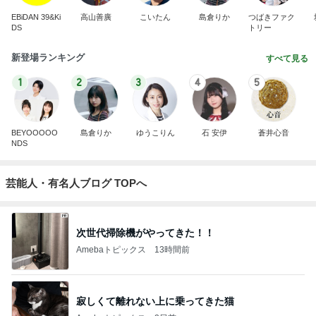
EBiDAN 39&Ki
高山善廣
こいたん
島倉りか
つばきファク
DS
トリー
新登場ランキング
すべて見る
1
2
3
4
5
BEYOOOOO
島倉りか
ゆうこりん
石 安伊
蒼井心音
NDS
芸能人・有名人ブログ TOPへ
次世代掃除機がやってきた！！
Amebaトピックス
13時間前
寂しくて離れない上に乗ってきた猫