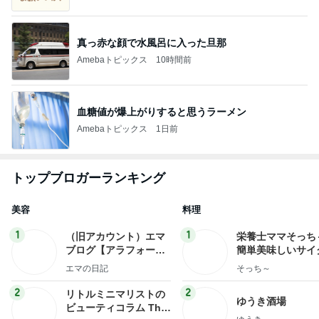
真っ赤な顔で水風呂に入った旦那
Amebaトピックス
10時間前
血糖値が爆上がりすると思うラーメン
Amebaトピックス
1日前
トップブロガーランキング
美容
料理
1
1
（旧アカウント）エマ
栄養士ママそっち
ブログ【アラフォー会
簡単美味しいサイ
社売却セカンドライ
献立
エマの日記
そっち～
フ】
2
2
リトルミニマリストの
ゆうき酒場
ビューティコラム The