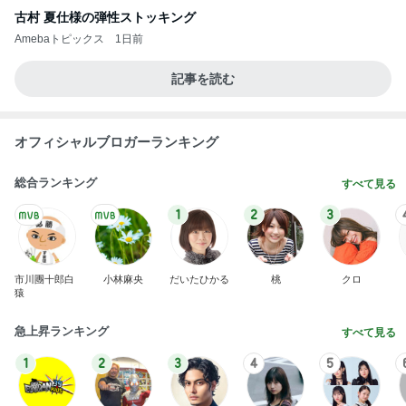
古村 夏仕様の弾性ストッキング
Amebaトピックス
1日前
記事を読む
オフィシャルブロガーランキング
総合ランキング
すべて見る
1
2
3
市川團十郎白
小林麻央
だいたひかる
桃
クロ
猿
急上昇ランキング
すべて見る
1
2
3
4
5