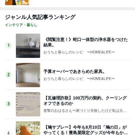
ジャンル人気記事ランキング
インテリア・暮らし
《閲覧注意！》蛇口一体型の浄水器をつけた
結果。
1
おうちと暮らしのレシピ 〜HOME&LIFE〜
予算オーバーであきらめた家具。
2
おうちと暮らしのレシピ 〜HOME&LIFE〜
【瓦修理詐欺】100万円の契約、クーリング
オフできるのか
3
進撃のおはるさん〜家づくり失敗したけど私は元気
です〜
【鳩サブレー】今年も8月10日「鳩の日」が
やってくる！豊島屋限定グッズが今年もかわ
4