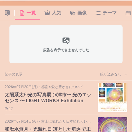
一覧
人気
画像
テーマ
広告を表示できませんでした
記事の表示
絞り込みなし
2026年07月20日(月)
・
感謝✴︎愛と豊かさについて
太陽系太♾️光の写真展 @津市〜 光のエッ
センス 〜 LIGHT WORKS Exhibition
17
2026年07月14日(火)
・
富士は晴れたり日本晴れカレンダー
和暦水無月・光漏れ日 凛とした強さで未