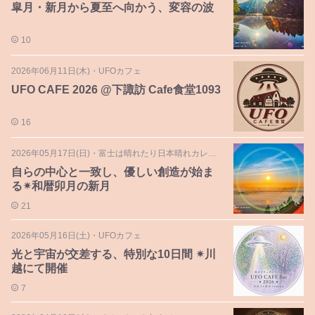
皐月・新月から夏至へ向かう、変容の波
10
2026年06月11日(木)
・
UFOカフェ
UFO CAFE 2026 @下諏訪 Cafe食堂1093
16
2026年05月17日(日)
・
富士は晴れたり日本晴れカレンダー
自らの中心と一致し、優しい創造が始ま
る✴︎和暦卯月の新月
21
2026年05月16日(土)
・
UFOカフェ
光と宇宙が交差する、特別な10日間 ✴︎川
越にて開催
7