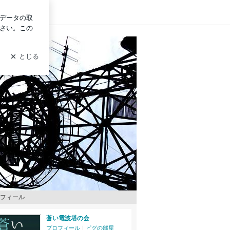
グイン
フィール
蒼い電波塔の会
プロフィール
｜
ピグの部屋