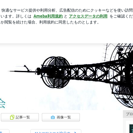
てからの1年間
芸能人ブログ
人気ブログ
新規登録
ロ
ログ
ログ
☆★
プロ
記事一覧
画像一覧