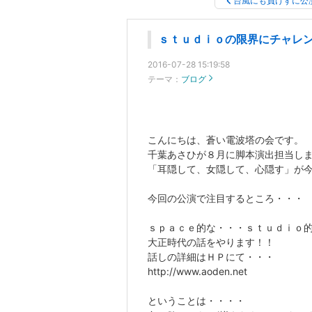
台風にも負けずに公
ｓｔｕｄｉｏの限界にチャレ
2016-07-28 15:19:58
テーマ：
ブログ
こんにちは、蒼い電波塔の会です。
千葉あさひが８月に脚本演出担当し
「耳隠して、女隠して、心隠す」が
今回の公演で注目するところ・・・
ｓｐａｃｅ的な・・・ｓｔｕｄｉｏ
大正時代の話をやります！！
話しの詳細はＨＰにて・・・
http://www.aoden.net
ということは・・・・