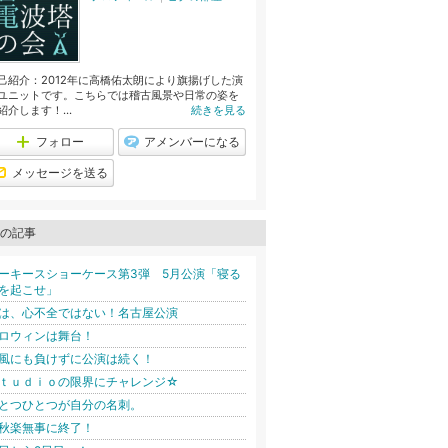
己紹介：2012年に高橋佑太朗により旗揚げした演
ユニットです。こちらでは稽古風景や日常の姿を
紹介します！...
続きを見る
フォロー
アメンバーになる
メッセージを送る
の記事
ーキースショーケース第3弾 5月公演「寝る
を起こせ」
は、心不全ではない！名古屋公演
ロウィンは舞台！
風にも負けずに公演は続く！
ｔｕｄｉｏの限界にチャレンジ☆
とつひとつが自分の名刺。
秋楽無事に終了！