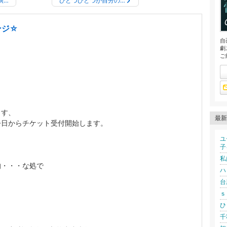
演…
ひとつひとつが自分の…
ンジ☆
自
劇
ご
ます、
最新
今日からチケット受付開始します。
ユ
子
私
的・・・な処で
ハ
台
ｓ
ひ
千