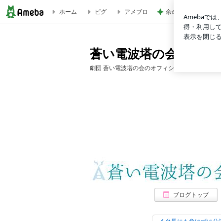
ホーム
ピグ
アメブロ
余命数ヶ月と言われ
ｓｔｕｄｉｏの限界にチャレンジ☆ | 蒼い電波塔の会 公式ブ
蒼い電波塔の会 公式ブ
劇団 蒼い電波塔の会のオフィシャルブログです
ブログトップ