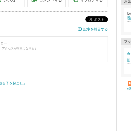
コメントする
いいね
お気
lo
香
ポスト
記事を報告する
ブッ
ォロー
、アクセスが簡単になります
蒼
旧
寝る子を起こせ」
※