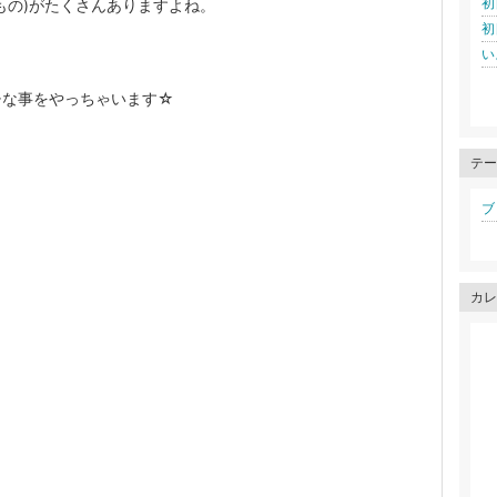
初
もの)がたくさんありますよね。
初
い
チな事をやっちゃいます☆
テー
ブロ
カレ