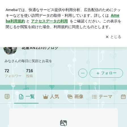
花屋ANZZIのブログ
アプリをダウンロードして
ブログの更新通知
を受け取りまし
開く
ょう。
花屋ANZZIのブログ
みなさんの毎日に笑顔とお花を
72
716
フォロー
フォロワー
投稿
一覧
人気
画像
テーマ