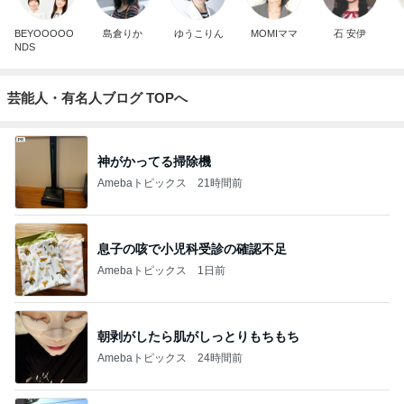
BEYOOOOO
島倉りか
ゆうこりん
MOMIママ
石 安伊
NDS
芸能人・有名人ブログ TOPへ
神がかってる掃除機
Amebaトピックス
21時間前
息子の咳で小児科受診の確認不足
Amebaトピックス
1日前
朝剥がしたら肌がしっとりもちもち
Amebaトピックス
24時間前