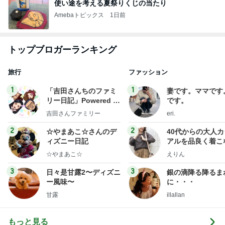
使い途を考える夏祭りくじの当たり
Amebaトピックス
1日前
トップブロガーランキング
旅行
ファッション
1
1
「吉田さんちのファミ
妻です。ママです
リー日記」Powered b
です。
y Ameba 吉田さんファ
吉田さんファミリー
eri.
ミリーオフィシャルブ
ログ
2
2
☆やまあこ☆さんのデ
40代からの大人
ィズニー日記
アルを品良く着こ
ファッションブロ
☆やまあこ☆
えりん
3
3
日々是甘露2〜ディズニ
銀の滴降る降るま
ー風味〜
に・・・
甘露
illallan
もっと見る