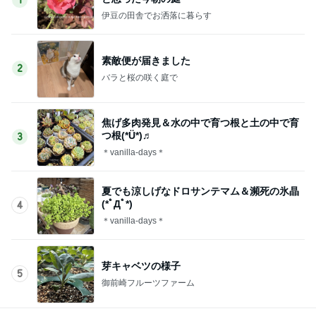
1
伊豆の田舎でお洒落に暮らす
素敵便が届きました
2
バラと桜の咲く庭で
焦げ多肉発見＆水の中で育つ根と土の中で育
つ根(*Ü*)♬
3
＊vanilla-days＊
夏でも涼しげなドロサンテマム＆瀕死の氷晶
(*ﾟДﾟ*)
4
＊vanilla-days＊
芽キャベツの様子
5
御前崎フルーツファーム