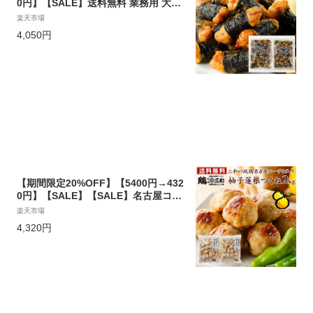
0円】【SALE】送料無料 業務用 大量
パック さんわの磯辺揚げ 2kg 創業明
楽天市場
治33年さんわ 鶏三和 鶏肉 レンジで簡
4,050円
単調理 唐揚げ お取り寄せ おつまみ
【期間限定20%OFF】【5400円→432
0円】【SALE】【SALE】名古屋コー
チン 送料無料 三和の純鶏名古屋コー
楽天市場
チン入り柚子蓮根つくね2kg ゆず れ
4,320円
んこん お取り寄せ おつまみ 創業明治
33年さんわ 鶏三和 地鶏 鶏肉