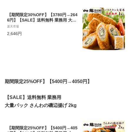
【期間限定30%OFF】【3780円→264
6円】【SALE】送料無料 業務用 大量
パック チーズチキン大葉巻き 1kg 創
楽天市場
業明治33年さんわ 鶏三和 鶏肉 簡単調
2,646円
理 フライ
期間限定25%OFF】【5400円→4050円】
【SALE】送料無料 業務用
大量パック さんわの磯辺揚げ 2kg
【期間限定25%OFF】【5400円→405