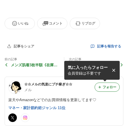
いいね
コメント
リブログ
記事を報告する
記事をシェア
前の記事
次の記事
メンズ肌着3枚半額《在庫処
クリアランスで75％OFF→
気に入ったらフォロー
分でデサンジャバンのキンパ
ブラウス1145円
半額》
会員登録は不要です
☆☆メルの気楽にプチ稼ぎ☆☆
フォロー
メル
楽天やAmazonなどでのお買得情報を更新してます♡
マネー・家計節約術ジャンル 11位