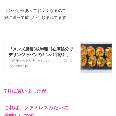
キンパが訳ありでお安くなるので
娘に送って欲しいと頼まれてます
『メンズ肌着3枚半額《在庫処分で
デサンジャバンのキンパ半額》』
PR旦那と次男が凄くさらっとしていて涼しくて良いと言って着てます26日限定24時間限定 50%OFF！1枚あたり550円インナーシャツ メンズ 3枚組 Uネッ…
ameblo.jp
7月に買いましたが
これは、ファミレスみたいに
美味しいです