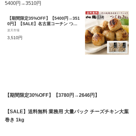
5400円→3510円
【期間限定35%OFF】【5400円→351
0円】【SALE】名古屋コーチン つく
ね 肉団子 送料無料 三和の純鶏名古屋
楽天市場
コーチン入りつくね2kg 創業明治33
3,510円
年さんわ 鶏三和 地鶏 鶏肉
【期間限定30%OFF】【3780円→2646円】
【SALE】送料無料 業務用 大量パック チーズチキン大葉
巻き 1kg