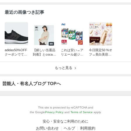
最近の画像つき記事
adidas50%OFF
【嬉しい当選品
これは安い→ア
今日限定50 %オ
クーポンでてま
到着】とcoca送
リエール超ジャ
フ→美白美容
す→シューズが
料無料で550
ンボ50 %還元
液、ファンデ、
2200円〜
円〜
【訳あり】スゴ
梅酢、食べ比べ
もっと見る
イダイズ、ジョ
餃子とか
ージアとか
芸能人・有名人ブログ TOPへ
This site is protected by reCAPTCHA and
the Google
Privacy Policy
and
Terms of Service
apply.
安心・安全なご利用のために
お問い合わせ
ヘルプ
利用規約