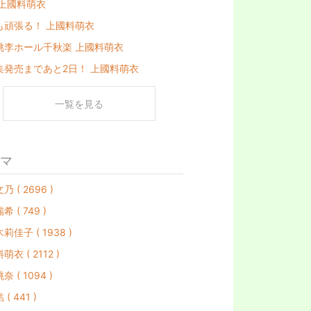
 上國料萌衣
も頑張る！ 上國料萌衣
桃李ホール千秋楽 上國料萌衣
集発売まであと2日！ 上國料萌衣
一覧を見る
マ
 ( 2696 )
 ( 749 )
莉佳子 ( 1938 )
衣 ( 2112 )
 ( 1094 )
( 441 )