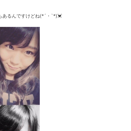
るんですけどね(*´・`*)💓