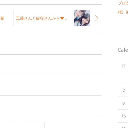
ブログ 
相川茉穂
瑞希
工藤さんと飯窪さんから❤ 室田瑞希
Cal
日
2
9
16