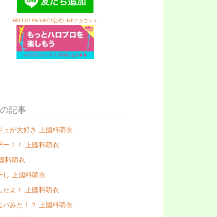
HELLO! PROJECT公式LINEアカウント
の記事
ジュが大好き 上國料萌衣
ぞー！！ 上國料萌衣
上國料萌衣
ーし 上國料萌衣
したよ！ 上國料萌衣
モバみた！？ 上國料萌衣