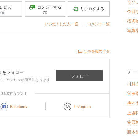
リハ
コメントする
いいね
リブログする
今日
70
499
桜梅
いいね！した人一覧
コメント一覧
写真
記事を報告する
テー
んをフォロー
フォロー
て、アクセスが簡単になります
川村文乃
室田瑞希
SNSアカウント
佐々木
Facebook
Instagram
上國料萌
笠原桃奈
船木結 