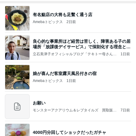
有名鮨店の大将も足繫く通う店
Amebaトピックス
2日前
良心的な事業所ほど経営は苦しく、障害ある子の居
場所「放課後デイサービス」で深刻化する理念と現
実の
立石美津子オフィシャルブログ「テキトー母さんの
1日前
すすめ」Powered by Ameba
娘が喜んだ客室露天風呂付きの宿
Amebaトピックス
1日前
お願い
モンスターアクアリウム＆レプタイルズ 買取販売
7日前
情報
4000円分回してショックだったガチャ