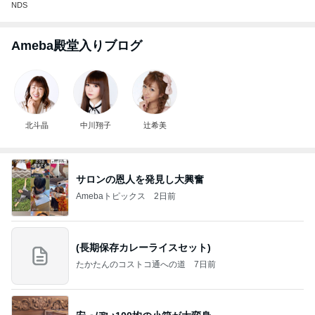
NDS
Ameba殿堂入りブログ
北斗晶
中川翔子
辻希美
サロンの恩人を発見し大興奮
Amebaトピックス
2日前
(長期保存カレーライスセット)
たかたんのコストコ通への道
7日前