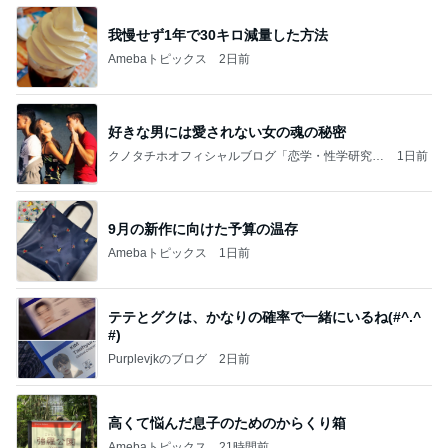
我慢せず1年で30キロ減量した方法
Amebaトピックス
2日前
好きな男には愛されない女の魂の秘密
クノタチホオフィシャルブログ「恋学・性学研究
1日前
室」Powered by Ameba
9月の新作に向けた予算の温存
Amebaトピックス
1日前
テテとグクは、かなりの確率で一緒にいるね(#^.^
#)
Purplevjkのブログ
2日前
高くて悩んだ息子のためのからくり箱
Amebaトピックス
21時間前