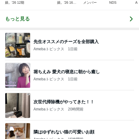
娘。'26 12期
娘。’26 16期1
メンバー
NDS
A
7期
もっと見る
先生オススメのチーズを全部購入
Amebaトピックス
1日前
堀ちえみ 愛犬の寝息に朝から癒し
Amebaトピックス
1日前
次世代掃除機がやってきた！！
Amebaトピックス
20時間前
隣はゆずれない猫の可愛いお顔