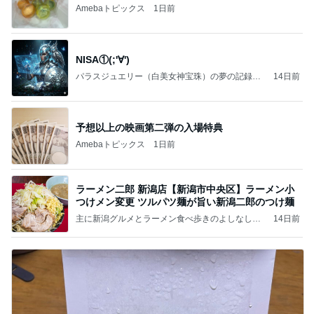
Amebaトピックス
1日前
NISA①(;'∀')
パラスジュエリー（白美女神宝珠）の夢の記録
14日前
（続編）
予想以上の映画第二弾の入場特典
Amebaトピックス
1日前
ラーメン二郎 新潟店【新潟市中央区】ラーメン小
つけメン変更 ツルパツ麺が旨い新潟二郎のつけ麺
主に新潟グルメとラーメン食べ歩きのよしなしご
14日前
と