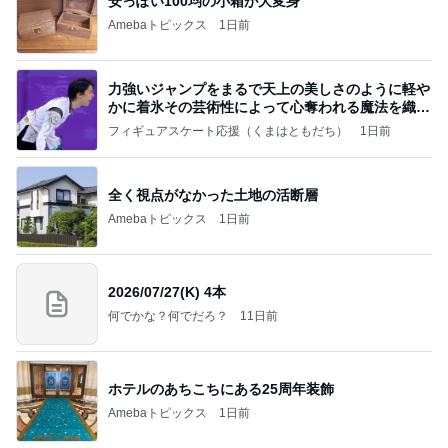
安っぽい100均の小箱が大変身
Amebaトピックス
1日前
力強いジャンプをまるで天上の美しさのように軽や
かに着氷その芸術性によって心奪われる魔法を織り
なす
フィギュアスケート応援（くまはともだち）
1日前
全く視点がなかった土地の活断層
Amebaトピックス
1日前
2026/07/27(K) 4本
何でかな？何でだろ？
11日前
ホテルのあちこちにある25周年装飾
Amebaトピックス
1日前