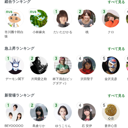
総合ランキング
すべて見る
1
2
3
市川團十郎白
小林麻央
だいたひかる
桃
クロ
猿
急上昇ランキング
すべて見る
1
2
3
4
5
デーモン閣下
片岡愛之助
林下清志(ビッ
沢田聖子
金沢克彦
グダディ)
新登場ランキング
すべて見る
1
2
3
4
5
BEYOOOOO
島倉りか
ゆうこりん
石 安伊
蒼井心音