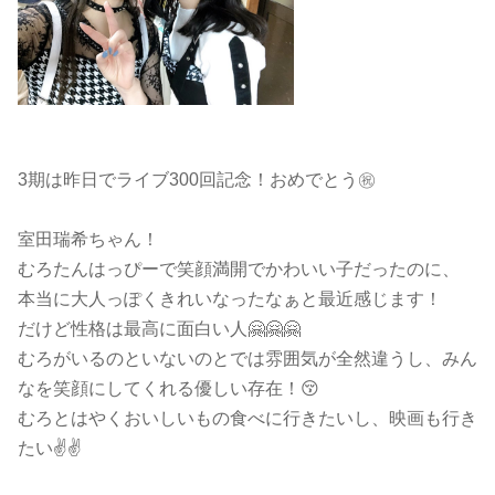
3期は昨日でライブ300回記念！おめでとう㊗️
室田瑞希ちゃん！
むろたんはっぴーで笑顔満開でかわいい子だったのに、
本当に大人っぽくきれいなったなぁと最近感じます！
だけど性格は最高に面白い人🤗🤗🤗
むろがいるのといないのとでは雰囲気が全然違うし、みん
なを笑顔にしてくれる優しい存在！😚
むろとはやくおいしいもの食べに行きたいし、映画も行き
たい✌️✌️