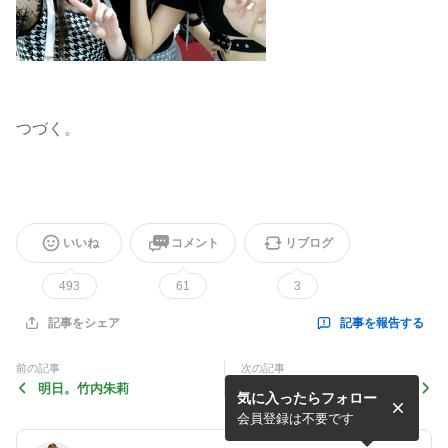
つづく。
いいね
コメント
リブログ
493
61
3
記事を報告する
記事をシェア
前の記事
次の記事
明日。竹内朱莉
天使の涙♡中西香菜
気に入ったらフォロー
会員登録は不要です