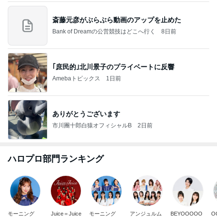
斎藤元彦がぶらぶら動画のアップを止めた
Bank of Dreamの公営競技はどこへ行く
8日前
｢庶民的｣北川景子のプライベートに反響
Amebaトピックス
1日前
ありがとうございます
市川團十郎白猿オフィシャルB
2日前
ハロプロ部門ランキング
モーニング
Juice＝Juice
モーニング
アンジュルム
BEYOOOOO
O