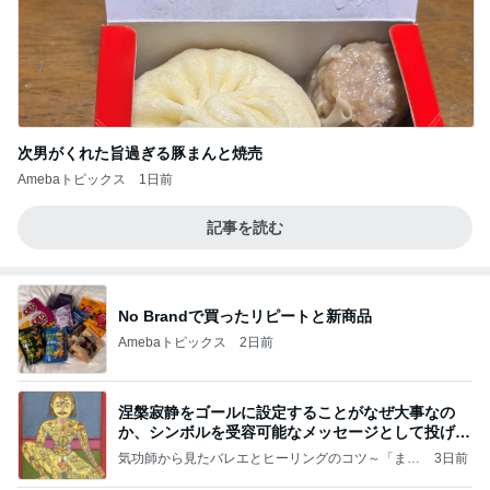
次男がくれた旨過ぎる豚まんと焼売
Amebaトピックス
1日前
記事を読む
No Brandで買ったリピートと新商品
Amebaトピックス
2日前
涅槃寂静をゴールに設定することがなぜ大事なの
か、シンボルを受容可能なメッセージとして投げる
ことが
気功師から見たバレエとヒーリングのコツ～「まと
3日前
いのば」ブログ