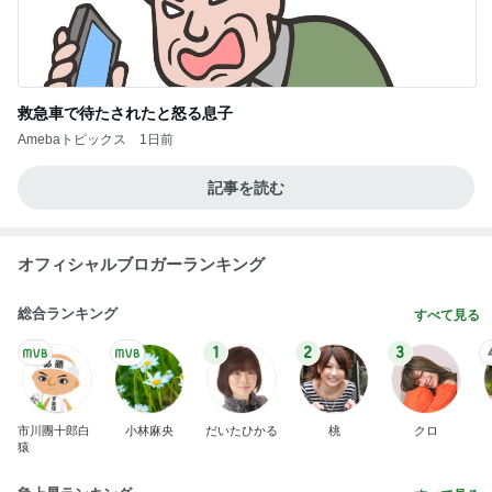
昔は好きじゃなかった母の料理
Amebaトピックス
1日前
娘と退院できず先生の前で号泣
Amebaトピックス
1日前
一歩前進と気が休まらない週末
Amebaトピックス
2日前
好みではなかったカルディの即席めん