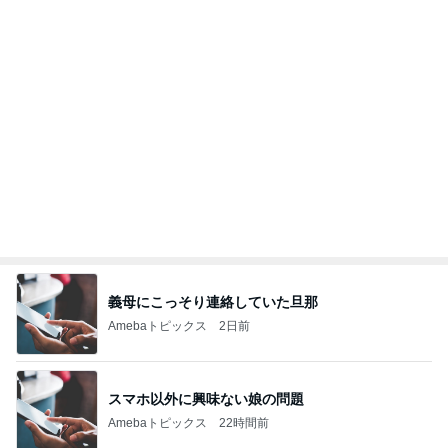
救急車で待たされたと怒る息子
Amebaトピックス
1日前
記事を読む
オフィシャルブロガーランキング
総合ランキング
すべて見る
1
2
3
市川團十郎白
小林麻央
だいたひかる
桃
クロ
猿
急上昇ランキング
すべて見る