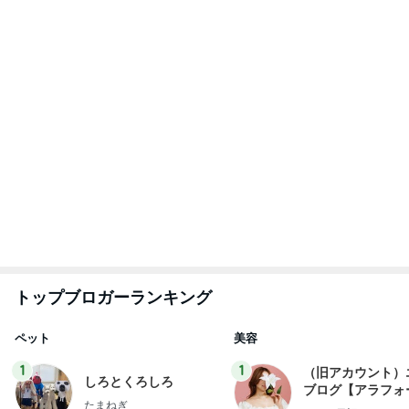
フ】
2
2
母さんは今日も世話を
リトルミニマリス
やく
ビューティコラム 
little minimalist'
藤緒 ミルカ
あねっさ／anessa
uty colum
3
3
白柴 『きなこ』 のお気
美人になれる、た
楽ブログ
んの魔法
ひろ☆みき
hiromi
もっと見る
義母にこっそり連絡していた旦那
Amebaトピックス
2日前
スマホ以外に興味ない娘の問題
Amebaトピックス
22時間前