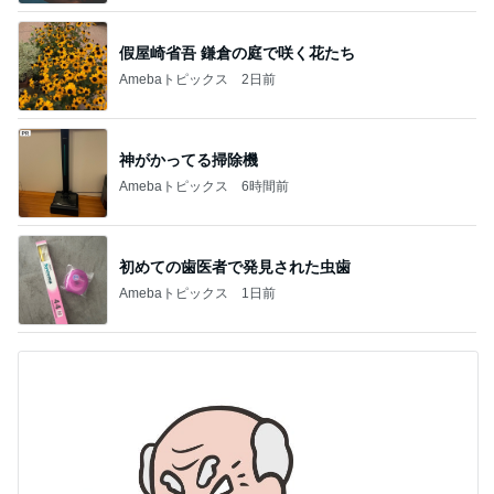
1
2
3
4
5
AKB48
たんぽぽ川村
北村総一朗
北別府学
OCHA NORM
エミコ
A
新登場ランキング
すべて見る
1
2
3
4
5
BEYOOOOO
ゆうこりん
島倉りか
石 安伊
蒼井心音
NDS
芸能人・有名人ブログ TOPへ
神がかってる掃除機
Amebaトピックス
6時間前