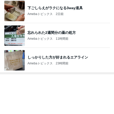
下ごしらえがラクになる3way道具
Amebaトピックス
2日前
忘れられた2週間分の薬の処方
Amebaトピックス
11時間前
しっかりした方が好まれるエアライン
Amebaトピックス
23時間前
トップブロガーランキング
ペット
美容
1
1
（旧アカウント）
しろとくろしろ
ブログ【アラフォ
たまねぎ
社売却セカンドラ
エマの日記