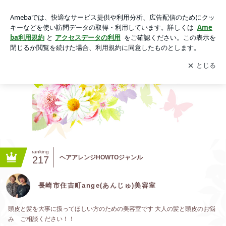
長崎市住吉町ange(あんじゅ)美容室
アプリをダウンロードして
ブログの更新通知
を受け取りまし
開く
ょう。
ranking
ヘアアレンジHOWTOジャンル
217
長崎市住吉町ange(あんじゅ)美容室
頭皮と髪を大事に扱ってほしい方のための美容室です 大人の髪と頭皮のお悩
み ご相談ください！！