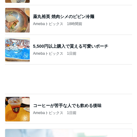
4
目指せ！明るいおハゲ様☺︎
おにぎりパーマヘアがお仲間入り❣️
5
おハゲでも楽しく生きたい！
このジャンルの記事をもっと見る
神がかってる掃除機
Amebaトピックス
6時間前
ダンスの子たちに頼りにされること
Amebaトピックス
1日前
感動した季節限定のさくらんぼパフェ