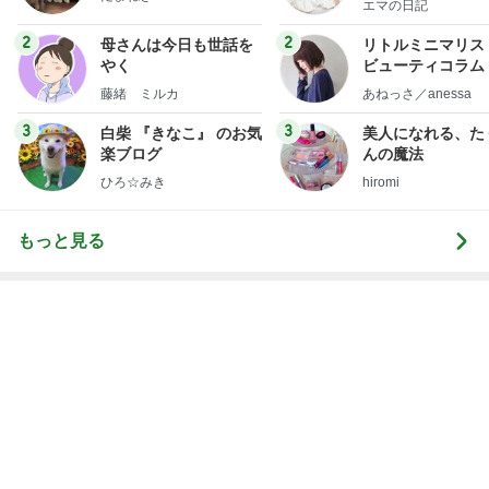
假屋崎省吾 鎌倉の庭で咲く花たち
Amebaトピックス
2日前
神がかってる掃除機
Amebaトピックス
6時間前
初めての歯医者で発見された虫歯
Amebaトピックス
1日前