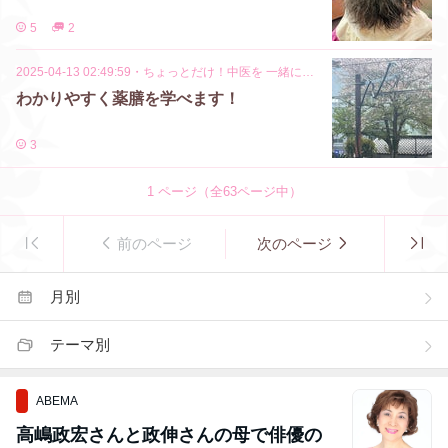
5
2
2025-04-13 02:49:59
・
ちょっとだけ！中医を 一緒に学びましょ！
わかりやすく薬膳を学べます！
3
1
ページ（全
63
ページ中）
前のページ
次のページ
月別
テーマ別
ABEMA
高嶋政宏さんと政伸さんの母で俳優の