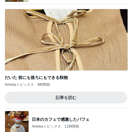
愛用ヘアアレンジアイテム
1
目指せ！明るいおハゲ様☺︎
抗がん剤治療後7か月｜強く出たくせ毛をカッ
トだけで扱いやすいショートへ
2
医療用ウィッグ・ヘアピース・抗がん剤治療後の髪
｜名古屋の医療美容室 ichairmake
ウィッグだけは！と慌てて乗った救急車
3
目指せ！明るいおハゲ様☺︎
真実を知りたいけど怖い