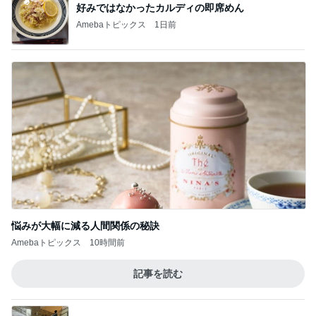
薬丸裕英 焼肉シメのビビン冷麺
Amebaトピックス
18時間前
5,500円以上購入で貰える可愛いポーチ
Amebaトピックス
1日前
コーヒーが苦手な人でも飲める後味
Amebaトピックス
1日前