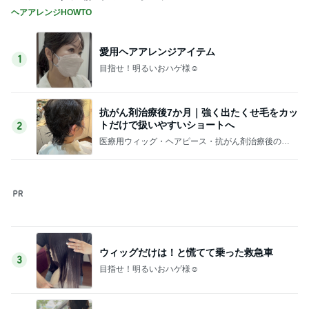
假屋崎省吾 花教室生徒の傑作
Amebaトピックス
1日前
記事を読む
なかなか進まない夏期講習と補習
Amebaトピックス
18時間前
アイロン要らずの娘の髪型への挑戦
Amebaトピックス
1日前