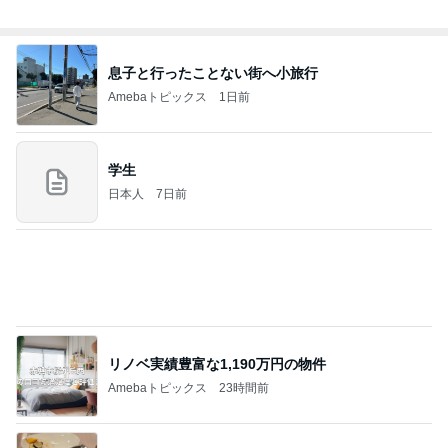
ピンとこないオータムグッズの発売
Amebaトピックス
1日前
同じ夢
四コマ戦士 パパ戦記
10日前
7月に2回も生理が来た体の悲鳴
Amebaトピックス
1日前
2026/08/07(K) 3本
何でかな？何でだろ？
8時間前