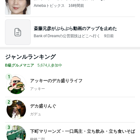
Amebaトピックス
16時間前
斎藤元彦がぶらぶら動画のアップを止めた
Bank of Dreamの公営競技はどこへ行く
9日前
ジャンルランキング
B級グルメマニア
5,674人参加中
1
アッキーのデカ盛りライフ
アッキー
2
デカ盛りんぐ
ガデュ
3
下町マリーンズ・一口馬主・立ち飲み・立ち食いそば
柳橋二郎