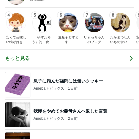
4
5
6
7
8
安くて美味し
『やすたろ
道産子どすど
いもっちゃん
たかまつせん
い物が好き☆
う』的 食の
す！
のブログ
いちの食い散
彡
備忘録
らかし日記
もっと見る
息子に頼んだ福岡には無いクッキー
Amebaトピックス
1日前
我慢をやめてお義母さんへ返した言葉
Amebaトピックス
2日前