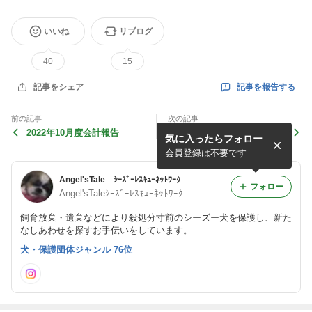
いいね
リブログ
40
15
記事を報告する
記事をシェア
前の記事
次の記事
2022年10月度会計報告
”新たに4頭の保護”
気に入ったらフォロー
会員登録は不要です
Angel'sTale ｼｰｽﾞｰﾚｽｷｭｰﾈｯﾄﾜｰｸ
フォロー
Angel'sTaleｼｰｽﾞｰﾚｽｷｭｰﾈｯﾄﾜｰｸ
飼育放棄・遺棄などにより殺処分寸前のシーズー犬を保護し、新た
なしあわせを探すお手伝いをしています。
犬・保護団体ジャンル 76位