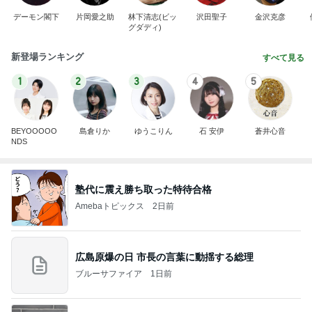
デーモン閣下
片岡愛之助
林下清志(ビッ
沢田聖子
金沢克彦
グダディ)
新登場ランキング
すべて見る
1
2
3
4
5
BEYOOOOO
島倉りか
ゆうこりん
石 安伊
蒼井心音
NDS
塾代に震え勝ち取った特待合格
Amebaトピックス
2日前
広島原爆の日 市長の言葉に動揺する総理
ブルーサファイア
1日前