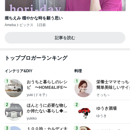
堀ちえみ 穏やかな時を願う思い
Amebaトピックス
1日前
記事を読む
トップブロガーランキング
インテリア&DIY
料理
1
1
おうちと暮らしのレシ
栄養士ママそっち
ピ 〜HOME&LIFE〜
簡単美味しいサイ
献立
yuki (ドキ子）
そっち～
2
2
ほんとうに必要な物し
ゆうき酒場
か持たない暮らし◆Ke
ゆうき
ep Life Simple◆〜イ
yukiko
ンテリアのきろく〜
3
3
１００均・カルディ大