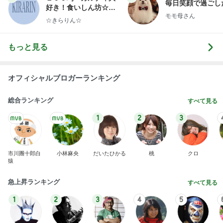
毎日笑顔で過ごし
好き！食いしん坊☆き
モモ母さん
らりん☆のブログ
☆きらりん☆
もっと見る
オフィシャルブロガーランキング
総合ランキング
すべて見る
1
2
3
市川團十郎白
小林麻央
だいたひかる
桃
クロ
猿
急上昇ランキング
すべて見る
1
2
3
4
5