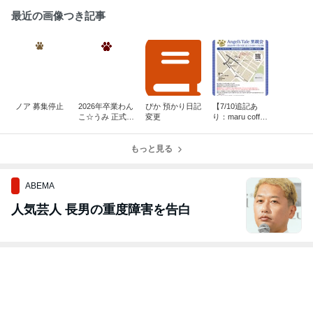
最近の画像つき記事
ノア 募集停止
2026年卒業わん
ぴか 預かり日記
【7/10追記あ
こ☆うみ 正式譲
変更
り：maru coffe
渡
e】128回 Ange
l's Tale里親会の
もっと見る
お知らせ
ABEMA
人気芸人 長男の重度障害を告白