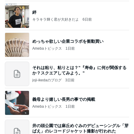
絆
キラキラ輝く君が大好きだよ
6日前
めっちゃ欲しい企業コラボを衝動買い
Amebaトピックス
1日前
それは粘り、粘りとは？”『寿命』に何が関係する
か？スクエアしてみよう。”
joji-ikedaのブログ
3日前
義母より嬉しい長男の事での掲載
Amebaトピックス
1日前
井の頭公園では麻丘めぐみのデビューシングル「芽
ばえ」のレコードジャケット撮影が行われた