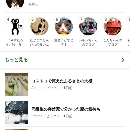
ガデュ
4
5
6
7
8
『やすたろ
たかまつせん
道産子どすど
いもっちゃん
こんちゃんの
う』的 食の
いちの食い散
す！
のブログ
ブログ
備忘録
らかし日記
もっと見る
コストコで買えたふるさとの大根
Amebaトピックス
1日前
同級生の突然死で分かった親の気持ち
Amebaトピックス
1日前