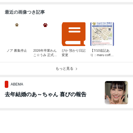
最近の画像つき記事
ノア 募集停止
2026年卒業わん
ぴか 預かり日記
【7/10追記あ
こ☆うみ 正式譲
変更
り：maru coffe
渡
e】128回 Ange
l's Tale里親会の
もっと見る
お知らせ
ABEMA
去年結婚のあ～ちゃん 喜びの報告