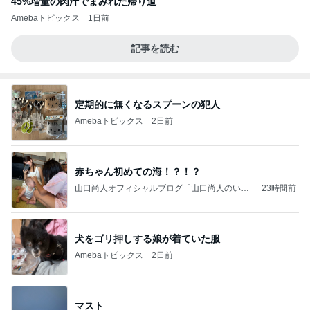
45%増量の肉汁でまみれた帰り道
Amebaトピックス
1日前
記事を読む
定期的に無くなるスプーンの犯人
Amebaトピックス
2日前
赤ちゃん初めての海！？！？
山口尚人オフィシャルブログ「山口尚人のいき
23時間前
なりパパになったけど美容師も続けてます。」
Powered by Ameba
犬をゴリ押しする娘が着ていた服
Amebaトピックス
2日前
マスト