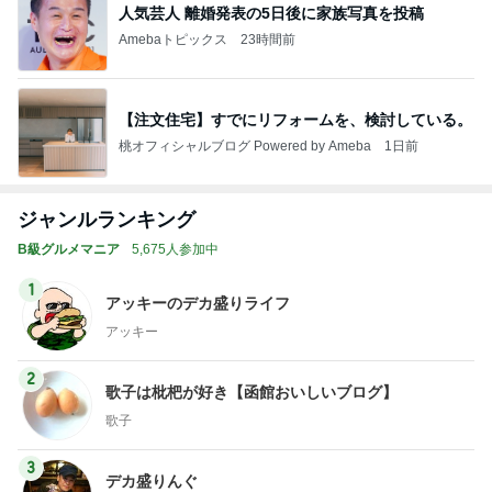
人気芸人 離婚発表の5日後に家族写真を投稿
Amebaトピックス
23時間前
【注文住宅】すでにリフォームを、検討している。
桃オフィシャルブログ Powered by Ameba
1日前
ジャンルランキング
B級グルメマニア
5,675人参加中
1
アッキーのデカ盛りライフ
アッキー
2
歌子は枇杷が好き【函館おいしいブログ】
歌子
3
デカ盛りんぐ