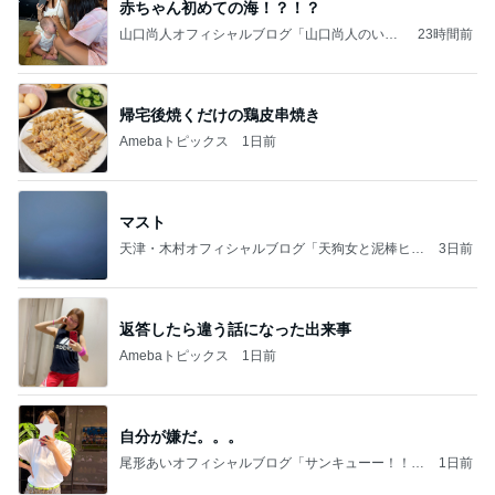
赤ちゃん初めての海！？！？
山口尚人オフィシャルブログ「山口尚人のいき
23時間前
なりパパになったけど美容師も続けてます。」
Powered by Ameba
帰宅後焼くだけの鶏皮串焼き
Amebaトピックス
1日前
マスト
天津・木村オフィシャルブログ「天狗女と泥棒ヒゲ
3日前
男」Powered by Ameba
返答したら違う話になった出来事
Amebaトピックス
1日前
自分が嫌だ。。。
尾形あいオフィシャルブログ「サンキューー！！尾
1日前
形家です！by嫁」Powered by Ameba