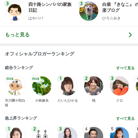
3
3
四十路シンパパの家族
白柴 『きなこ』 
日記
楽ブログ
はやパパ
ひろ☆みき
もっと見る
オフィシャルブロガーランキング
総合ランキング
すべて見る
1
2
3
市川團十郎白
小林麻央
だいたひかる
桃
クロ
猿
急上昇ランキング
すべて見る
1
2
3
4
5