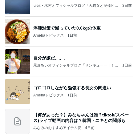
天津・木村オフィシャルブログ「天狗女と泥棒ヒゲ
3日前
男」Powered by Ameba
浮腫対策で減っていた0.6kgの体重
Amebaトピックス
1日前
自分が嫌だ。。。
尾形あいオフィシャルブログ「サンキューー！！尾
1日前
形家です！by嫁」Powered by Ameba
ゴロゴロしながら勉強する長女の間違い
Amebaトピックス
1日前
【何があった？】みなちゃんは誰？tiktok(スペー
ス)ライブ動画の内容は？韓国・ニキとの関係も
みなみのおすすめアイテム便
4日前