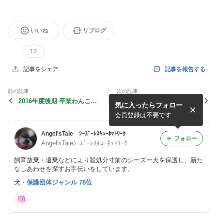
いいね
リブログ
13
記事を報告する
記事をシェア
前の記事
次の記事
2016年度後期 卒業わんこ（1
虹の橋へと旅立った天使達
気に入ったらフォロー
0月〜2017年3月）
（2016年度）
会員登録は不要です
Angel'sTale ｼｰｽﾞｰﾚｽｷｭｰﾈｯﾄﾜｰｸ
フォロー
Angel'sTaleｼｰｽﾞｰﾚｽｷｭｰﾈｯﾄﾜｰｸ
飼育放棄・遺棄などにより殺処分寸前のシーズー犬を保護し、新た
なしあわせを探すお手伝いをしています。
犬・保護団体ジャンル 78位