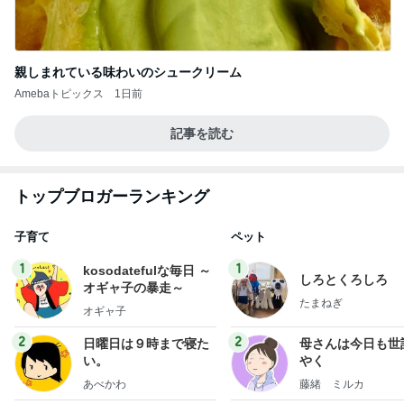
親しまれている味わいのシュークリーム
Amebaトピックス
1日前
記事を読む
トップブロガーランキング
子育て
ペット
1
1
kosodatefulな毎日 ～
しろとくろしろ
オギャ子の暴走～
たまねぎ
オギャ子
2
2
日曜日は９時まで寝た
母さんは今日も世
い。
やく
あべかわ
藤緒 ミルカ