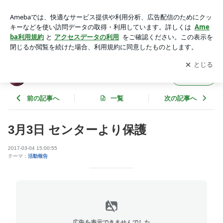
3月3日 センターより保護 | Angel'sTale ｼｰｽﾞｰﾚｽｷｭｰﾈｯﾄﾜｰｸ
アプリをダウンロードして
ブログの更新通知
を受け取りまし
開く
ょう。
Angel'sTale ｼｰｽﾞｰﾚｽｷｭｰﾈｯﾄﾜｰｸ
フォロー
前の記事へ
一覧
次の記事へ
3月3日 センターより保護
2017-03-04 15:00:55
テーマ：
活動報告
広告を表示できませんでした