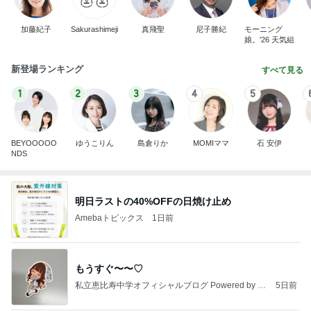
加藤紀子
Sakurashimeji
真飛聖
尼子勝紀
モーニング
娘。'26 天気組
新登場ランキング
すべて見る
1
2
3
4
5
BEYOOOOO
ゆうこりん
島倉りか
MOMIママ
石 安伊
NDS
明日ラストの40%OFFの日焼け止め
Amebaトピックス
1日前
もうすぐ〜〜♡
私立恵比寿中学オフィシャルブログ Powered by A
5日前
meba