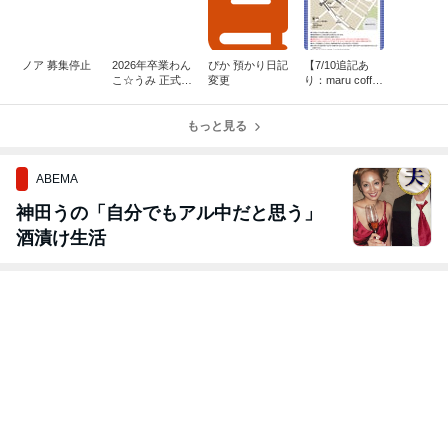
ノア 募集停止
2026年卒業わん
ぴか 預かり日記
【7/10追記あ
こ☆うみ 正式譲
変更
り：maru coffe
渡
e】128回 Ange
l's Tale里親会の
もっと見る
お知らせ
ABEMA
神田うの「自分でもアル中だと思う」
酒漬け生活