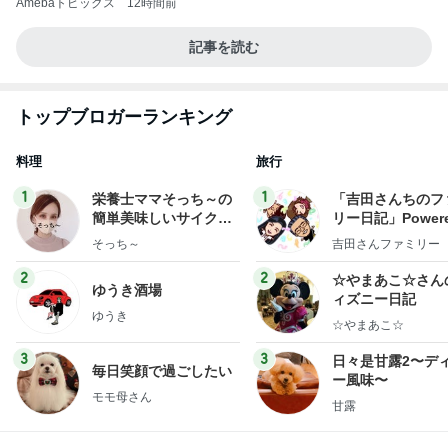
Amebaトピックス
12時間前
記事を読む
トップブロガーランキング
料理
旅行
1
1
栄養士ママそっち～の
「吉田さんちのフ
簡単美味しいサイクル
リー日記」Powere
献立
y Ameba 吉田さ
そっち～
吉田さんファミリー
ミリーオフィシャ
ログ
2
2
☆やまあこ☆さん
ゆうき酒場
ィズニー日記
ゆうき
☆やまあこ☆
3
3
日々是甘露2〜デ
毎日笑顔で過ごしたい
ー風味〜
モモ母さん
甘露