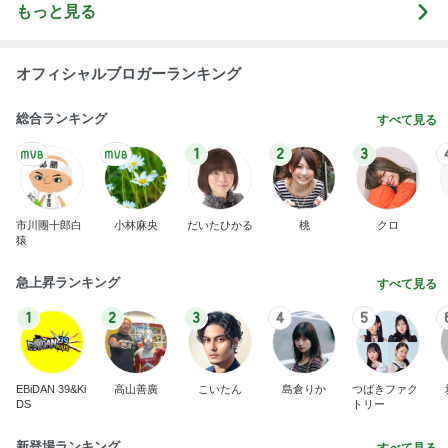
もっと見る
オフィシャルブロガーランキング
総合ランキング
すべて見る
1
2
3
市川團十郎白
小林麻央
だいたひかる
桃
クロ
猿
急上昇ランキング
すべて見る
1
2
3
4
5
EBiDAN 39&Ki
高山善廣
こいたん
島倉りか
つばきファク
DS
トリー
新登場ランキング