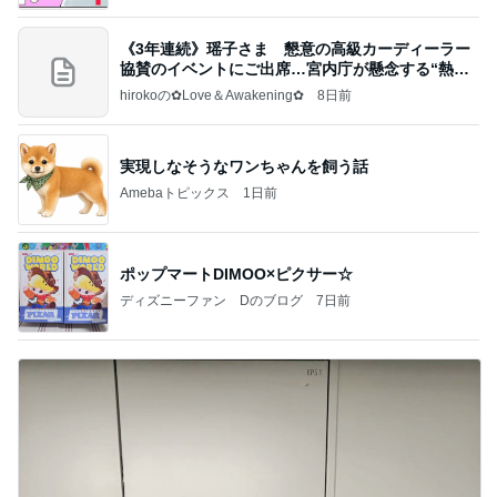
《3年連続》瑶子さま 懇意の高級カーディーラー
協賛のイベントにご出席…宮内庁が懸念する“熱心
すぎ
hirokoの✿Love＆Awakening✿
8日前
実現しなそうなワンちゃんを飼う話
Amebaトピックス
1日前
ポップマートDIMOO×ピクサー☆
ディズニーファン Dのブログ
7日前