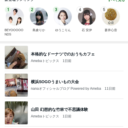
すべて見る
1
2
3
4
5
BEYOOOOO
島倉りか
ゆうこりん
石 安伊
蒼井心音
NDS
本格的なドーナツでのおうちカフェ
Amebaトピックス
1日前
横浜SOGOうまいもの大会
nanaオフィシャルブログ Powered by Ameba
11日前
山田 幻想的な竹林で不思議体験
Amebaトピックス
1日前