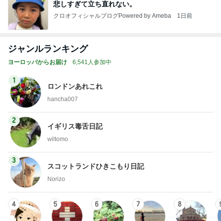
悲しすぎて立ち直れない。
クロオフィシャルブログPowered by Ameba
1日前
ジャンルランキング
ヨーロッパからお届け
6,541人参加中
1
ロンドンあれこれ
hancha007
2
イギリス毒舌日記
wiltomo
3
スコットランドひきこもり日記
Norizo
4
5
6
7
8