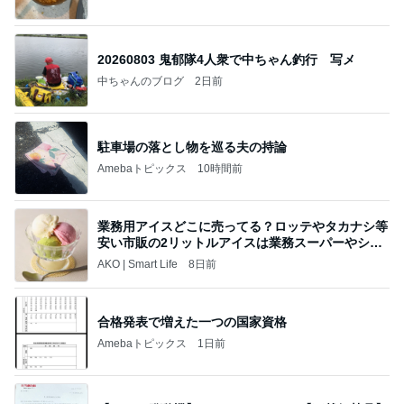
20260803 鬼郁隊4人衆で中ちゃん釣行 写メ
中ちゃんのブログ
2日前
駐車場の落とし物を巡る夫の持論
Amebaトピックス
10時間前
業務用アイスどこに売ってる？ロッテやタカナシ等
安い市販の2リットルアイスは業務スーパーやシャ
トレ
AKO | Smart Life
8日前
合格発表で増えた一つの国家資格
Amebaトピックス
1日前