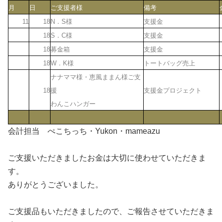
月
日
ご支援者様
備考
11
18
N．S様
支援金
18
S．C様
支援金
18
募金箱
支援金
18
W．K様
トートバッグ売上
ナナママ様・恵風ままん様ご支
18
援
支援金プロジェクト
わんこハンガー
会計担当 ぺこちっち・Yukon・mameazu
ご支援いただきましたお金は大切に使わせていただきま
す。
ありがとうございました。
ご支援品もいただきましたので、ご報告させていただきま