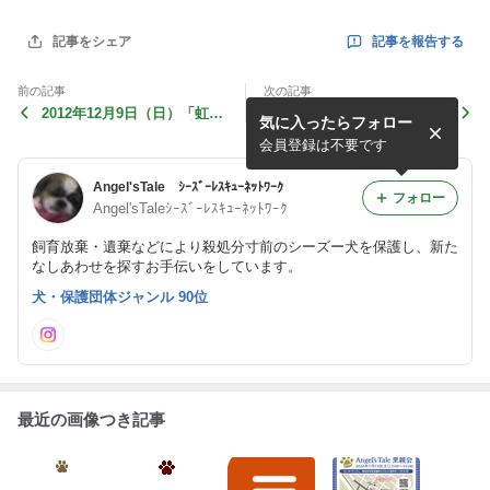
記事を報告する
記事をシェア
前の記事
次の記事
2012年12月9日（日）「虹の
（追記）本年度最終イベン
気に入ったらフォロー
橋のオフ会」ご支援報告
ト：12月9日（日）開催「虹
の橋のオフ会」
会員登録は不要です
Angel'sTale ｼｰｽﾞｰﾚｽｷｭｰﾈｯﾄﾜｰｸ
フォロー
Angel'sTaleｼｰｽﾞｰﾚｽｷｭｰﾈｯﾄﾜｰｸ
飼育放棄・遺棄などにより殺処分寸前のシーズー犬を保護し、新た
なしあわせを探すお手伝いをしています。
犬・保護団体ジャンル 90位
最近の画像つき記事