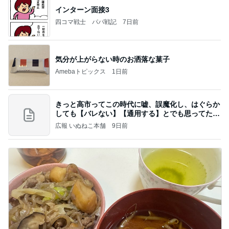
インターン面接3
四コマ戦士 パパ戦記
7日前
気分が上がらない時のお洒落な菓子
Amebaトピックス
1日前
きっと高市ってこの時代に嘘、誤魔化し、はぐらか
しても【バレない】【通用する】とでも思ってたん
だろ
広報 いぬねこ本舗
9日前