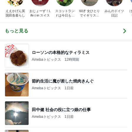
ええかげん英
おじょーず！L
スコットラン
60才 女ひとり
みんのドイツ
国田舎暮らし
ife☆in スイス
ドは今日も曇
でイギリスに
日記
り空
移住
もっと見る
ローソンの本格的なティラミス
Amebaトピックス
12時間前
節約生活に魔が差した焼肉きんぐ
Amebaトピックス
1日前
田中健 社会の役に立つ娘の仕事
Amebaトピックス
1日前