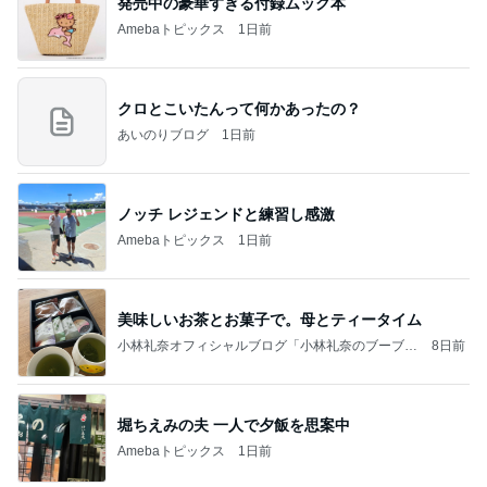
発売中の豪華すぎる付録ムック本
Amebaトピックス
1日前
クロとこいたんって何かあったの？
あいのりブログ
1日前
ノッチ レジェンドと練習し感激
Amebaトピックス
1日前
美味しいお茶とお菓子で。母とティータイム
小林礼奈オフィシャルブログ「小林礼奈のブーブー
8日前
ブログ」Powered by Ameba
堀ちえみの夫 一人で夕飯を思案中
Amebaトピックス
1日前