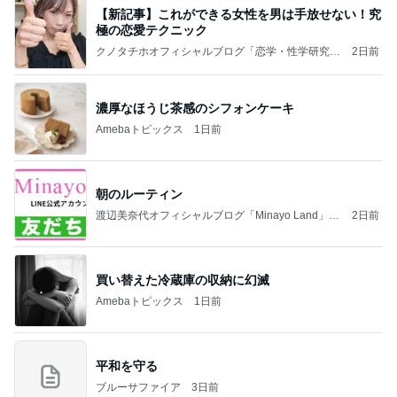
【新記事】これができる女性を男は手放せない！究
極の恋愛テクニック
クノタチホオフィシャルブログ「恋学・性学研究
2日前
室」Powered by Ameba
濃厚なほうじ茶感のシフォンケーキ
Amebaトピックス
1日前
朝のルーティン
渡辺美奈代オフィシャルブログ「Minayo Land」P
2日前
owered by Ameba
買い替えた冷蔵庫の収納に幻滅
Amebaトピックス
1日前
平和を守る
ブルーサファイア
3日前