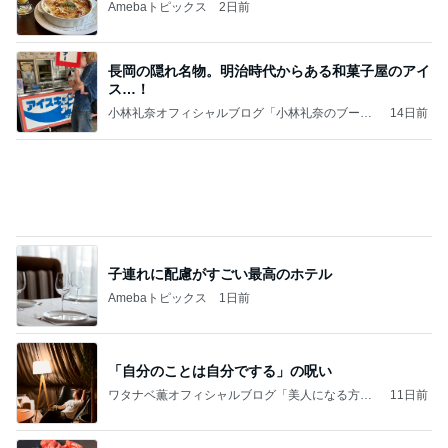
Amebaトピックス
2日前
長岡の隠れ名物。明治時代からある和菓子屋のアイ
ス…！
小林礼奈オフィシャルブログ「小林礼奈のブーブ
14日前
ーブログ」Powered by Ameba
子連れに配慮がすごい最高のホテル
Amebaトピックス
1日前
「自分のことは自分でする」の呪い
ワタナベ薫オフィシャルブログ「美人になる方
11日前
法」Powered by Ameba