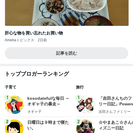
肝心な物を買い忘れたお買い物
Amebaトピックス
2日前
記事を読む
トップブロガーランキング
子育て
旅行
1
1
kosodatefulな毎日 ～
「吉田さんちのフ
オギャ子の暴走～
リー日記」Powere
y Ameba 吉田さ
オギャ子
吉田さんファミリー
ミリーオフィシャ
ログ
2
2
日曜日は９時まで寝た
☆やまあこ☆さん
い。
ィズニー日記