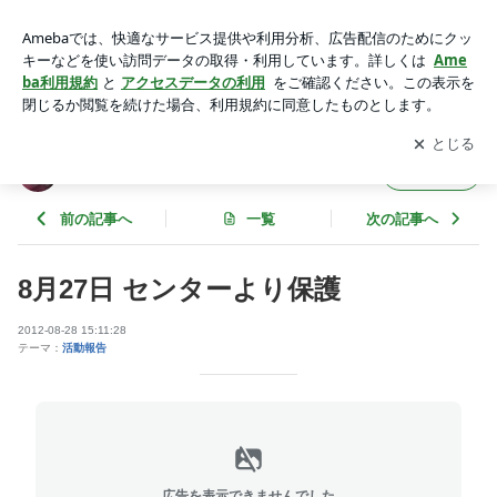
8月27日 センターより保護 | Angel'sTale ｼｰｽﾞｰﾚｽｷｭｰﾈｯﾄﾜｰｸ
アプリをダウンロードして
ブログの更新通知
を受け取りまし
開く
ょう。
Angel'sTale ｼｰｽﾞｰﾚｽｷｭｰﾈｯﾄﾜｰｸ
フォロー
前の記事へ
一覧
次の記事へ
8月27日 センターより保護
2012-08-28 15:11:28
テーマ：
活動報告
広告を表示できませんでした