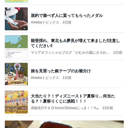
規約で遊べず人に貰ってもらったメダル
Amebaトピックス
2日前
能登揺れ、東北も⚠️夢見が増えて来ました❗️注意し
てください❗️
マリアオフィシャルブログ「ひむかの風にさそわれ
2日前
て」Powered by Ameba
娘を見習った銀テープのお裾分け
Amebaトピックス
1日前
大当たり？！ディズニーストア夏祭り…何当た
る？！夏祭りくじに挑戦！！！
高校生Dヲタ Ꭰ-ᎮꭵꭹꭴのDisneyにっき！！✎ܚ
13日前