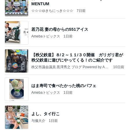
MENTUM
☆☆☆ゆきちにっき☆☆☆
7日前
若乃花 妻の母からの551アイス
Amebaトピックス
1日前
【秩父鉄道】８/２～１１/３０開催 ガリガリ君が
秩父鉄道に遊びにやってくる！のご紹介です
秩父市議会議員 黒澤秀之 ブログ Powered by Ame
10日前
ba
はま寿司で食べたかった桃のパフェ
Amebaトピックス
1日前
よし、タイ行こ
与儀大介
1日前