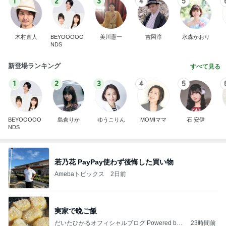
1
2
3
4
5
木村直人
BEYOOOOO
美川憲一
吉岡淳
水森かおり
NDS
新登場ランキング
すべて見る
1
2
3
4
5
BEYOOOOO
島倉りか
ゆうこりん
MOMIママ
石 安伊
NDS
若乃花 PayPay使わず後悔した買い物
Amebaトピックス
2日前
実家で晩ご飯
だいたひかるオフィシャルブログ Powered by
23時間前