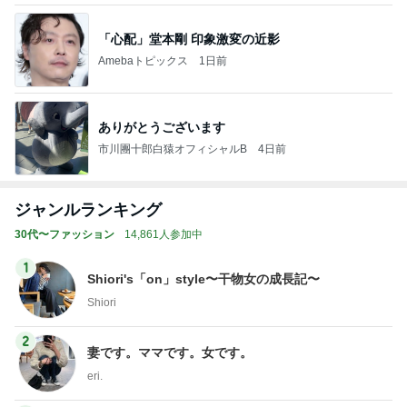
「心配」堂本剛 印象激変の近影
Amebaトピックス
1日前
ありがとうございます
市川團十郎白猿オフィシャルB
4日前
ジャンルランキング
30代〜ファッション
14,861人参加中
1
Shiori's「on」style〜干物女の成長記〜
Shiori
2
妻です。ママです。女です。
eri.