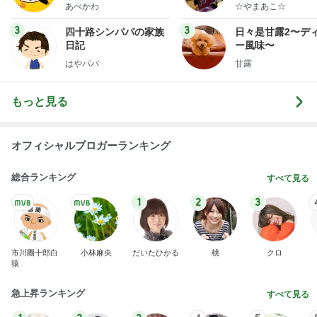
あべかわ
☆やまあこ☆
3
3
四十路シンパパの家族
日々是甘露2〜デ
日記
ー風味〜
はやパパ
甘露
もっと見る
オフィシャルブロガーランキング
総合ランキング
すべて見る
1
2
3
市川團十郎白
小林麻央
だいたひかる
桃
クロ
猿
急上昇ランキング
すべて見る