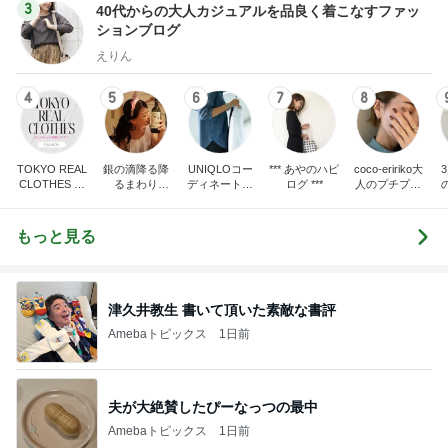
3
40代からの大人カジュアルを品良く着こなすファッ
ションブログ
えりん
4
5
6
7
8
TOKYO REAL
銀の滴降る降
UNIQLOコー
*** あやのハピ
coco-eririko大
CLOTHES 大
るまわり
ディネート日
ログ ***
人のプチプラ
人世代のリア
に・・・
記
mixコーデ
ハ
ルクローズ
♪
もっと見る
津久井教生 書いて頂いた素敵な書評
Amebaトピックス
1日前
夫が大絶賛したぴーなっつの最中
Amebaトピックス
1日前