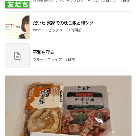
渡辺美奈代オフィシャルブログ「Minayo Land」P
2日前
owered by Ameba
だいた 実家での晩ご飯と梅シソ
Amebaトピックス
21時間前
平和を守る
ブルーサファイア
3日前