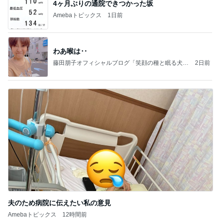
4ヶ月ぶりの通院できつかった坂
Amebaトピックス
1日前
わあ喉は‥
藤田朋子オフィシャルブログ「笑顔の種と眠る犬」
2日前
Powered by Ameba
夫のため病院に伝えたい私の意見
Amebaトピックス
12時間前