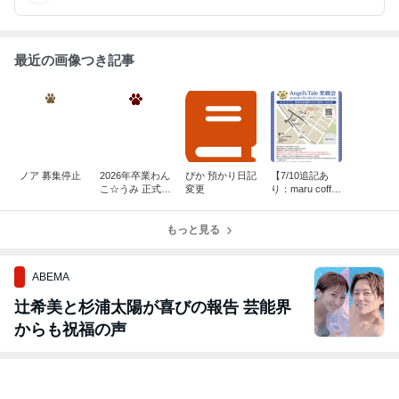
最近の画像つき記事
ノア 募集停止
2026年卒業わん
ぴか 預かり日記
【7/10追記あ
こ☆うみ 正式譲
変更
り：maru coffe
渡
e】128回 Ange
l's Tale里親会の
もっと見る
お知らせ
ABEMA
辻希美と杉浦太陽が喜びの報告 芸能界
からも祝福の声