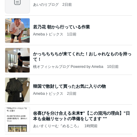
あいのりブログ
2日前
若乃花 朝から行っている作業
Amebaトピックス
1日前
かっちちちちが来てくれた！おしゃれなものを持っ
て！
桃オフィシャルブログ Powered by Ameba
10日前
韓国で散財して買ったお気に入りの物
Amebaトピックス
2日前
㊗️喜びを分け合える未来❣️”【この混沌の理由】”⽇
本も⾦融リセットの準備をしてます ””
あいすくりーむ『めるころ』
1時間前