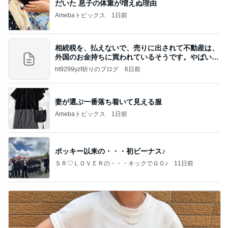
だいた 息子の体重が増えぬ理由
Amebaトピックス
1日前
相続税を、払えないで、売りに出されて不動産は、
外国のお金持ちに買われているそうです。やばいで
すよ
ht9299yzf祈りのブログ
6日前
妻が選ぶ一番落ち着いて見える服
Amebaトピックス
1日前
ポッキー以来の・・・初ビーナス♪
ＳＲ♡ＬＯＶＥＲの・・・キックでＧＯ♪
11日前