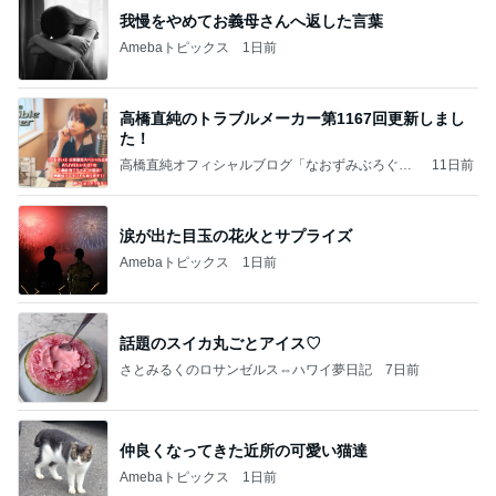
我慢をやめてお義母さんへ返した言葉
Amebaトピックス
1日前
高橋直純のトラブルメーカー第1167回更新しまし
た！
高橋直純オフィシャルブログ「なおずみぶろぐ」
11日前
Powered by Ameba
涙が出た目玉の花火とサプライズ
Amebaトピックス
1日前
話題のスイカ丸ごとアイス♡
さとみるくのロサンゼルス⇔ハワイ夢日記
7日前
仲良くなってきた近所の可愛い猫達
Amebaトピックス
1日前