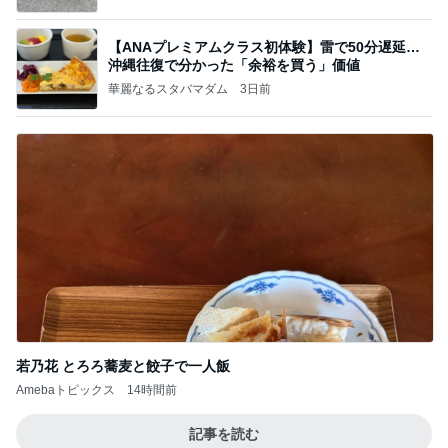
【ANAプレミアムクラス初体験】雷で50分遅延…
沖縄往復で分かった「余裕を買う」価値
華麗なるスタバマダム
3日前
若乃花 とろろ蕎麦と餃子で一人飯
Amebaトピックス
14時間前
記事を読む