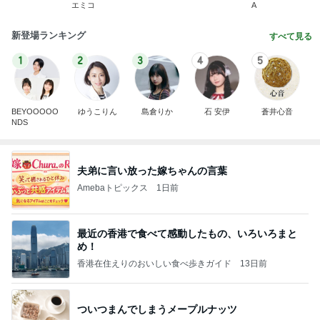
エミコ
A
新登場ランキング
すべて見る
1
2
3
4
5
BEYOOOOO
ゆうこりん
島倉りか
石 安伊
蒼井心音
NDS
夫弟に言い放った嫁ちゃんの言葉
Amebaトピックス
1日前
最近の香港で食べて感動したもの、いろいろまと
め！
香港在住えりのおいしい食べ歩きガイド
13日前
ついつまんでしまうメープルナッツ