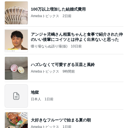
100万以上増加した結婚式費用
Amebaトピックス
2日前
アンジャ児嶋さん相葉ちゃんと食事で紹介された仲
のいい後輩にコイツとは仲よく出来ないと思った
喋り場ならぬ語り場(仮)
10日前
ハズレなくて可愛すぎる豆皿と風鈴
Amebaトピックス
9時間前
地獄
日本人
1日前
大好きなフルーツで始まる夏の朝
Amebaトピックス
1日前